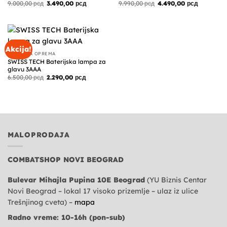
Originalna
Trenutna
Originalna
Trenutna
9.000,00
рсд
3.490,00
рсд
9.990,00
рсд
4.490,00
рсд
cena
cena
cena
cena
je
je:
je
je:
bila:
3.490,00 рсд.
bila:
4.490,00 р
9.000,00 рсд.
9.990,00 рсд.
Akcija!
TAKTIČKA OPREMA
SWISS TECH Baterijska lampa za
glavu 3AAA
Originalna
Trenutna
6.500,00
рсд
2.290,00
рсд
cena
cena
je
je:
bila:
2.290,00 рсд.
6.500,00 рсд.
MALOPRODAJA
COMBATSHOP NOVI BEOGRAD
Bulevar Mihajla Pupina 10E Beograd
(YU Biznis Centar
Novi Beograd – lokal 17 visoko prizemlje – ulaz iz ulice
Trešnjinog cveta) –
mapa
Radno vreme: 10-16h (pon-sub)