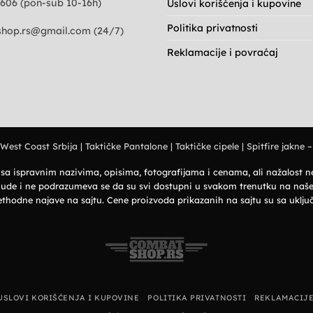
606 (pon-sub 10-16h)
Uslovi korišćenja i kupovine
Politika privatnosti
hop.rs@gmail.com
(24/7)
Reklamacije i povraćaj
 West Coast Srbija
|
Taktičke Pantalone
|
Taktičke cipele
|
Spitfire jakne –
i sa ispravnim nazivima, opisima, fotografijama i cenama, ali nažalost
 ponude i ne podrazumeva se da su svi dostupni u svakom trenutku na na
ethodne najave na sajtu. Cene proizvoda prikazanih na sajtu su sa ukl
USLOVI KORIŠĆENJA I KUPOVINE
POLITIKA PRIVATNOSTI
REKLAMACIJE