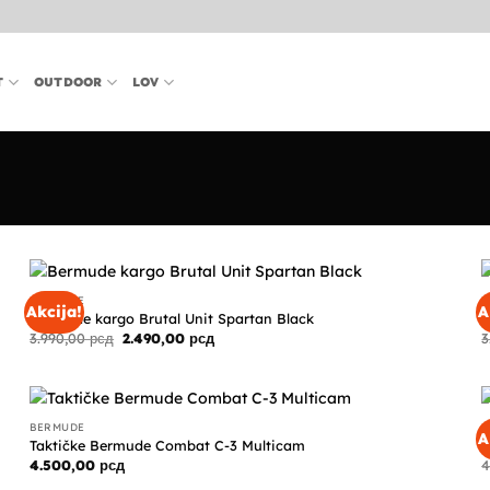
T
OUTDOOR
LOV
BERMUDE
B
Akcija!
A
Bermude kargo Brutal Unit Spartan Black
B
Originalna
Trenutna
3.990,00
рсд
2.490,00
рсд
3
cena
cena
je
je:
bila:
2.490,00 рсд.
3.990,00 рсд.
BERMUDE
F
A
Taktičke Bermude Combat C-3 Multicam
P
4.500,00
рсд
4