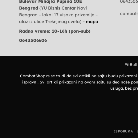
Bulevar Mihajla Pupina 10E
0643506
Beograd
(YU Biznis Centar Novi
combats
Beograd – lokal 17 visoko prizemlje –
ulaz iz ulice Trešnjinog cveta) –
mapa
Radno vreme: 10-16h (pon-sub)
0643506606
PitBull
CombatShop.rs se trudi da svi artikli na sajtu budu prikazan
ispravni. Svi artikli prikazani na ovom sajtu su deo naše
usluga, bez pr
ISPORUKA