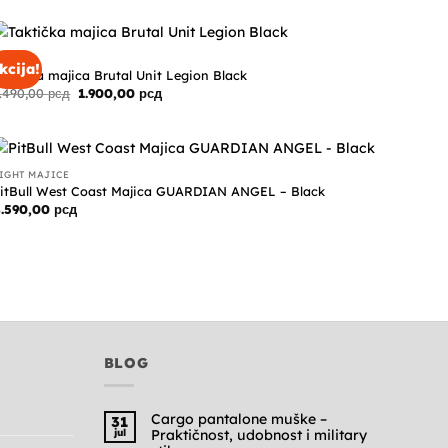
bila:
2.990,00 рсд.
4.290,00 рсд.
AJICE
kcija!
aktička majica Brutal Unit Legion Black
Originalna
Trenutna
.490,00
рсд
1.900,00
рсд
cena
cena
je
je:
bila:
1.900,00 рсд.
2.490,00 рсд.
IGHT MAJICE
itBull West Coast Majica GUARDIAN ANGEL – Black
4.590,00
рсд
BLOG
Cargo pantalone muške –
31
jul
Praktičnost, udobnost i military