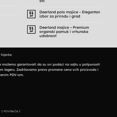
stil
Nema
komentara
na
Deerland polo majice – Elegantan
31
Cargo
jul
izbor za prirodu i grad
pantalone
muške
Nema
–
komentara
Praktičnost,
na
Deerland majice – Premium
31
udobnost
Deerland
jul
organski pamuk i vrhunska
i
polo
military
majice
udobnost
stil
–
Nema
Elegantan
komentara
izbor
na
za
Deerland
prirodu
majice
i
 fajerke
–
grad
Premium
organski
pamuk
 ne možemo garantovati da su svi podaci na sajtu u potpunosti
i
vrhunska
šem lageru. Zadržavamo pravo promene cena svih proizvoda i
udobnost
jučenim PDV-om.
 I POVRAĆAJ