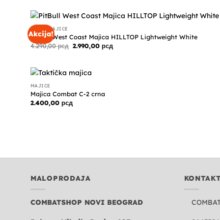
FIGHT MAJICE
Akcija!
PitBull West Coast Majica HILLTOP Lightweight White
Originalna
Trenutna
4.290,00
рсд
2.990,00
рсд
cena
cena
je
je:
bila:
2.990,00 рсд.
4.290,00 рсд.
MAJICE
Majica Combat C-2 crna
2.400,00
рсд
MALOPRODAJA
KONTAK
COMBATSHOP NOVI BEOGRAD
COMBA