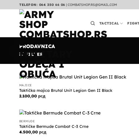
Preskoči
TELEFON: 064 350 66 06
|
COMBATSHOP.RS@GMAIL.COM
na
sadržaj
TACTICAL
FIGH
PRODAVNICA
FILTER
MAJICE
Taktička majica Brutal Unit Legion Gen II Black
2.100,00
рсд
BERMUDE
Taktičke Bermude Combat C-3 Crne
4.500,00
рсд