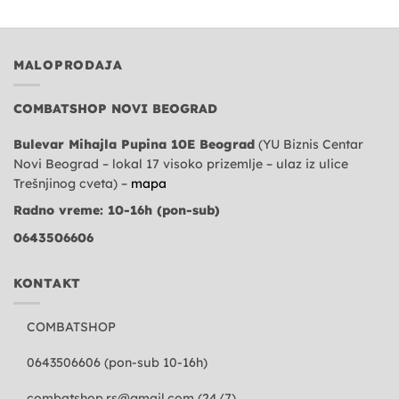
4.900,00 рсд.
MALOPRODAJA
COMBATSHOP NOVI BEOGRAD
Bulevar Mihajla Pupina 10E Beograd
(YU Biznis Centar
Novi Beograd – lokal 17 visoko prizemlje – ulaz iz ulice
Trešnjinog cveta) –
mapa
Radno vreme: 10-16h (pon-sub)
0643506606
KONTAKT
COMBATSHOP
0643506606 (pon-sub 10-16h)
combatshop.rs@gmail.com
(24/7)