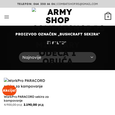
Preskoči
TELEFON: 064 350 66 06
|
COMBATSHOP.RS@GMAIL.COM
na
sadržaj
0
PROIZVOD OZNAČEN „BUSHCRAFT SEKIRA“
FILTER
Akcija!
SEKIRE
WorkPro PARACORD sekira za
kampovanje
Originalna
Trenutna
4.900,00
рсд
2.190,00
рсд
cena
cena
je
je:
bila:
2.190,00 рсд.