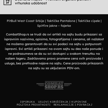
31
udobnost
Deerland
jul
vrhunska udobnost
i
polo
military
majice
Nema
stil
–
komentara
Elegantan
na
izbor
Deerland
za
majice
prirodu
PitBull West Coast Srbija
|
Taktičke Pantalone
|
Taktičke cipele
|
–
i
Premium
grad
Spitfire jakne – fajerke
organski
pamuk
i
vrhunska
CombatShop.rs se trudi da svi artikli na sajtu budu prikazani sa
udobnost
ispravnim nazivima, opisima, fotografijama i cenama, ali nažalost
ne možemo garantovati da su svi podaci na sajtu u potpunosti
ispravni. Svi artikli prikazani na ovom sajtu su deo naše ponude i
ne podrazumeva se da su svi dostupni u svakom trenutku na
našem lageru. Zadržavamo pravo promene cena svih proizvoda i
usluga, bez prethodne najave na sajtu. Cene proizvoda prikazanih
na sajtu su sa uključenim PDV-om.
ISPORUKA
USLOVI KORIŠĆENJA I KUPOVINE
POLITIKA PRIVATNOSTI
REKLAMACIJE I POVRAĆAJ