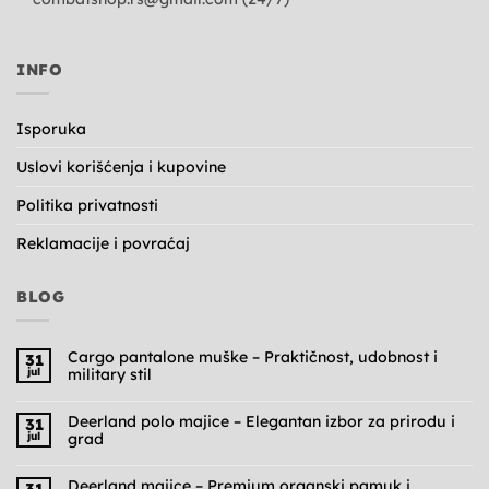
INFO
Isporuka
Uslovi korišćenja i kupovine
Politika privatnosti
Reklamacije i povraćaj
BLOG
Cargo pantalone muške – Praktičnost, udobnost i
31
jul
military stil
Nema
komentara
na
Deerland polo majice – Elegantan izbor za prirodu i
31
Cargo
jul
grad
pantalone
muške
Nema
–
komentara
Praktičnost,
na
Deerland majice – Premium organski pamuk i