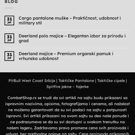
BLOG
Cargo pantalone muške – Praktičnost, udobnost i
31
jul
military stil
Nema
komentara
na
Deerland polo majice – Elegantan izbor za prirodu i
31
Cargo
jul
grad
pantalone
muške
Nema
–
komentara
Praktičnost,
na
Deerland majice – Premium organski pamuk i
31
udobnost
Deerland
jul
vrhunska udobnost
i
polo
military
majice
Nema
stil
–
komentara
Elegantan
na
izbor
Deerland
za
majice
prirodu
PitBull West Coast Srbija
|
Taktičke Pantalone
|
Taktičke cipele
|
–
i
Premium
grad
Spitfire jakne – fajerke
organski
pamuk
i
vrhunska
CombatShop.rs se trudi da svi artikli na sajtu budu prikazani sa
udobnost
ispravnim nazivima, opisima, fotografijama i cenama, ali nažalost
ne možemo garantovati da su svi podaci na sajtu u potpunosti
ispravni. Svi artikli prikazani na ovom sajtu su deo naše ponude i
ne podrazumeva se da su svi dostupni u svakom trenutku na
našem lageru. Zadržavamo pravo promene cena svih proizvoda i
usluga, bez prethodne najave na sajtu. Cene proizvoda prikazanih