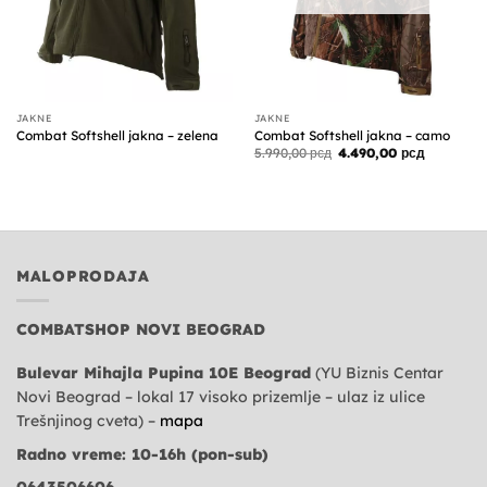
JAKNE
JAKNE
Combat Softshell jakna – zelena
Combat Softshell jakna – camo
Originalna
Trenutna
5.990,00
рсд
4.490,00
рсд
cena
cena
je
je:
bila:
4.490,00 р
5.990,00 рсд.
MALOPRODAJA
COMBATSHOP NOVI BEOGRAD
Bulevar Mihajla Pupina 10E Beograd
(YU Biznis Centar
Novi Beograd – lokal 17 visoko prizemlje – ulaz iz ulice
Trešnjinog cveta) –
mapa
Radno vreme: 10-16h (pon-sub)
0643506606