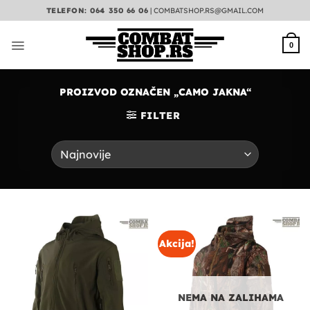
Preskoči
TELEFON: 064 350 66 06
|
COMBATSHOP.RS@GMAIL.COM
na
sadržaj
0
PROIZVOD OZNAČEN „CAMO JAKNA“
FILTER
Akcija!
NEMA NA ZALIHAMA