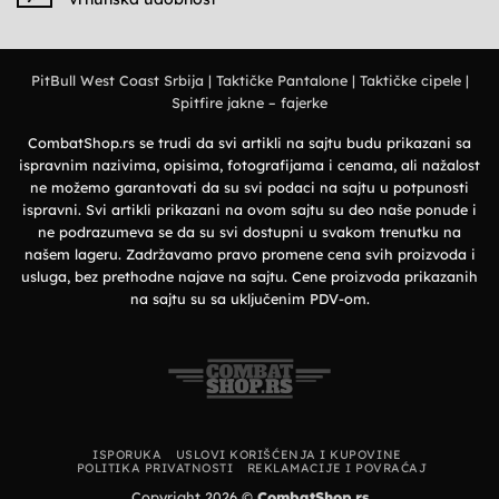
polo
military
majice
Nema
stil
–
komentara
Elegantan
na
izbor
Deerland
za
majice
prirodu
PitBull West Coast Srbija
|
Taktičke Pantalone
|
Taktičke cipele
|
–
i
Premium
grad
Spitfire jakne – fajerke
organski
pamuk
i
vrhunska
CombatShop.rs se trudi da svi artikli na sajtu budu prikazani sa
udobnost
ispravnim nazivima, opisima, fotografijama i cenama, ali nažalost
ne možemo garantovati da su svi podaci na sajtu u potpunosti
ispravni. Svi artikli prikazani na ovom sajtu su deo naše ponude i
ne podrazumeva se da su svi dostupni u svakom trenutku na
našem lageru. Zadržavamo pravo promene cena svih proizvoda i
usluga, bez prethodne najave na sajtu. Cene proizvoda prikazanih
na sajtu su sa uključenim PDV-om.
ISPORUKA
USLOVI KORIŠĆENJA I KUPOVINE
POLITIKA PRIVATNOSTI
REKLAMACIJE I POVRAĆAJ
Copyright 2026 ©
CombatShop.rs