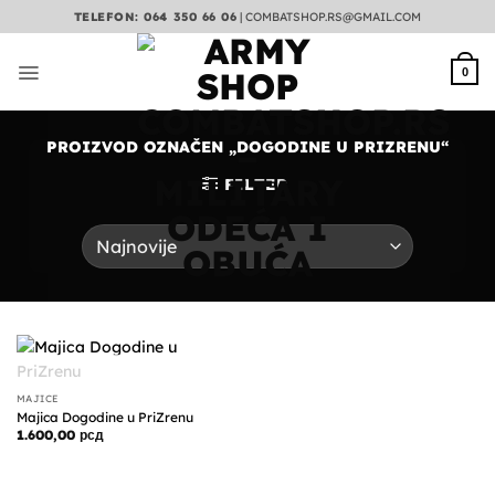
Preskoči
TELEFON: 064 350 66 06
|
COMBATSHOP.RS@GMAIL.COM
na
sadržaj
0
PROIZVOD OZNAČEN „DOGODINE U PRIZRENU“
FILTER
NEMA NA ZALIHAMA
MAJICE
Majica Dogodine u PriZrenu
1.600,00
рсд