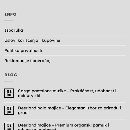
INFO
Isporuka
Uslovi korišćenja i kupovine
Politika privatnosti
Reklamacije i povraćaj
BLOG
Cargo pantalone muške – Praktičnost, udobnost i
31
jul
military stil
Nema
komentara
na
Deerland polo majice – Elegantan izbor za prirodu i
31
Cargo
jul
grad
pantalone
muške
Nema
–
komentara
Praktičnost,
na
Deerland majice – Premium organski pamuk i
31
udobnost
Deerland
jul
vrhunska udobnost
i