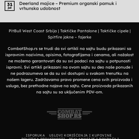
Praktičnost,
na
Deerland majice – Premium organski pamuk i
31
udobnost
Deerland
jul
vrhunska udobnost
i
polo
military
majice
Nema
stil
–
komentara
Elegantan
na
izbor
Deerland
za
majice
prirodu
PitBull West Coast Srbija
|
Taktičke Pantalone
|
Taktičke cipele
|
–
i
Premium
grad
Spitfire jakne – fajerke
organski
pamuk
i
vrhunska
CombatShop.rs se trudi da svi artikli na sajtu budu prikazani sa
udobnost
ispravnim nazivima, opisima, fotografijama i cenama, ali nažalost
ne možemo garantovati da su svi podaci na sajtu u potpunosti
ispravni. Svi artikli prikazani na ovom sajtu su deo naše ponude i
ne podrazumeva se da su svi dostupni u svakom trenutku na
našem lageru. Zadržavamo pravo promene cena svih proizvoda i
usluga, bez prethodne najave na sajtu. Cene proizvoda prikazanih
na sajtu su sa uključenim PDV-om.
ISPORUKA
USLOVI KORIŠĆENJA I KUPOVINE
POLITIKA PRIVATNOSTI
REKLAMACIJE I POVRAĆAJ