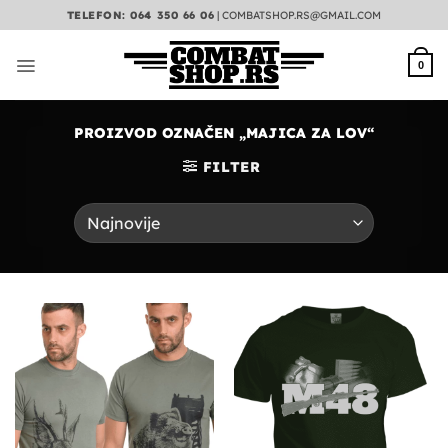
Preskoči
TELEFON: 064 350 66 06
|
COMBATSHOP.RS@GMAIL.COM
na
sadržaj
0
PROIZVOD OZNAČEN „MAJICA ZA LOV“
FILTER