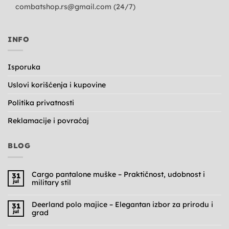
combatshop.rs@gmail.com
(24/7)
INFO
Isporuka
Uslovi korišćenja i kupovine
Politika privatnosti
Reklamacije i povraćaj
BLOG
Cargo pantalone muške – Praktičnost, udobnost i
31
jul
military stil
Nema
komentara
na
Deerland polo majice – Elegantan izbor za prirodu i
31
Cargo
jul
grad
pantalone
muške
Nema
–
komentara