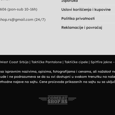
Isporuka
606 (pon-sub 10-16h)
Uslovi korišćenja i kupovine
Politika privatnosti
hop.rs@gmail.com
(24/7)
Reklamacije i povraćaj
 West Coast Srbija
|
Taktičke Pantalone
|
Taktičke cipele
|
Spitfire jakne –
i sa ispravnim nazivima, opisima, fotografijama i cenama, ali nažalost
 ponude i ne podrazumeva se da su svi dostupni u svakom trenutku na na
ethodne najave na sajtu. Cene proizvoda prikazanih na sajtu su sa ukl