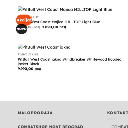
FIGHT MAJICE
Akcija!
PitBull West Coast Majica HILLTOP Light Blue
Originalna
Trenutna
4.290,00
рсд
2.890,00
рсд
NOVO
cena
cena
je
je:
bila:
2.890,00 рсд.
4.290,00 рсд.
FIGHT JAKNE
PitBull West Coast jakna Windbreaker Whitewood hooded
jacket Black
9.990,00
рсд
MALOPRODAJA
KONTAK
COMBATSHOP NOVI BEOGRAD
COMBA