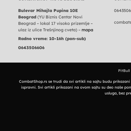
Bulevar Mihajla Pupina 10E
0643506
Beograd
(YU Biznis Centar Novi
combats
Beograd – lokal 17 visoko prizemlje –
ulaz iz ulice Trešnjinog cveta) –
mapa
Radno vreme: 10-16h (pon-sub)
0643506606
PitBull
CombatShop.rs se trudi da svi artikli na sajtu budu prikazan
ispravni. Svi artikli prikazani na ovom sajtu su deo naše
usluga, bez pr