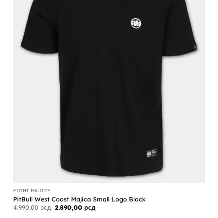
FIGHT MAJICE
PitBull West Coast Majica Small Logo Black
Originalna
Trenutna
4.990,00
рсд
2.890,00
рсд
cena
cena