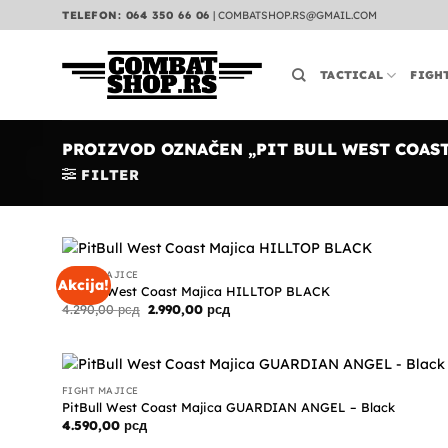
Preskoči
TELEFON: 064 350 66 06
|
COMBATSHOP.RS@GMAIL.COM
na
sadržaj
TACTICAL
FIGH
PROIZVOD OZNAČEN „PIT BULL WEST COAS
FILTER
FIGHT MAJICE
Akcija!
PitBull West Coast Majica HILLTOP BLACK
Originalna
Trenutna
4.290,00
рсд
2.990,00
рсд
cena
cena
je
je:
bila:
2.990,00 рсд.
4.290,00 рсд.
FIGHT MAJICE
PitBull West Coast Majica GUARDIAN ANGEL – Black
4.590,00
рсд