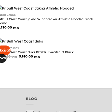
IGHT JAKNE
itBull West Coast jakna Windbreaker Athletic Hooded Black
Camo
.790,00
рсд
IGHT DUKSEVI
kcija!
itBull West Coast duks BEYER Sweatshirt Black
Originalna
Trenutna
.990,00
рсд
5.990,00
рсд
OVO
cena
cena
je
je:
bila:
5.990,00 рсд.
7.990,00 рсд.
BLOG