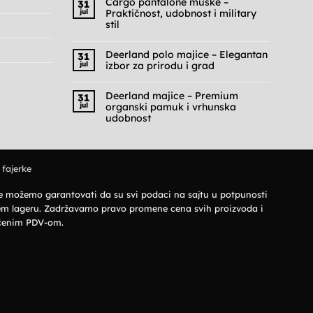
Cargo pantalone muške –
31
jul
Praktičnost, udobnost i military
stil
Nema
komentara
na
Deerland polo majice – Elegantan
31
Cargo
jul
izbor za prirodu i grad
pantalone
muške
Nema
–
komentara
Praktičnost,
na
Deerland majice – Premium
31
udobnost
Deerland
jul
organski pamuk i vrhunska
i
polo
military
majice
udobnost
stil
–
Nema
Elegantan
komentara
izbor
na
za
Deerland
prirodu
majice
i
 fajerke
–
grad
Premium
organski
pamuk
 ne možemo garantovati da su svi podaci na sajtu u potpunosti
i
vrhunska
šem lageru. Zadržavamo pravo promene cena svih proizvoda i
udobnost
jučenim PDV-om.