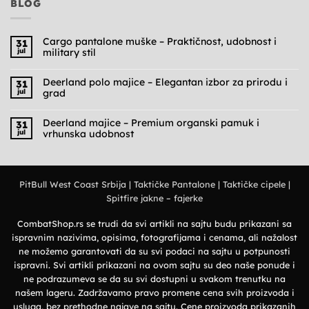
BLOG
Cargo pantalone muške – Praktičnost, udobnost i
31
jul
military stil
Nema
komentara
na
Deerland polo majice – Elegantan izbor za prirodu i
31
Cargo
jul
grad
pantalone
muške
Nema
–
komentara
Praktičnost,
na
Deerland majice – Premium organski pamuk i
31
udobnost
Deerland
jul
vrhunska udobnost
i
polo
military
majice
Nema
stil
–
komentara
Elegantan
na
izbor
Deerland
za
majice
prirodu
PitBull West Coast Srbija
|
Taktičke Pantalone
|
Taktičke cipele
|
–
i
Premium
grad
Spitfire jakne – fajerke
organski
pamuk
i
vrhunska
CombatShop.rs se trudi da svi artikli na sajtu budu prikazani sa
udobnost
ispravnim nazivima, opisima, fotografijama i cenama, ali nažalost
ne možemo garantovati da su svi podaci na sajtu u potpunosti
ispravni. Svi artikli prikazani na ovom sajtu su deo naše ponude i
ne podrazumeva se da su svi dostupni u svakom trenutku na
našem lageru. Zadržavamo pravo promene cena svih proizvoda i
usluga, bez prethodne najave na sajtu. Cene proizvoda prikazanih