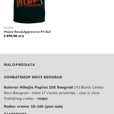
MAJICE
Majica Raw&Aggressive Pit Bull
2.490,00
рсд
MALOPRODAJA
COMBATSHOP NOVI BEOGRAD
Bulevar Mihajla Pupina 10E Beograd
(YU Biznis Centar
Novi Beograd – lokal 17 visoko prizemlje – ulaz iz ulice
Trešnjinog cveta) –
mapa
Radno vreme: 10-16h (pon-sub)
0643506606