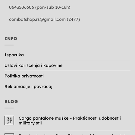
0643506606 (pon-sub 10-16h)
combatshop.rs@gmail.com
(24/7)
INFO
Isporuka
Uslovi korišćenja i kupovine
Politika privatnosti
Reklamacije i povraćaj
BLOG
Cargo pantalone muške – Praktičnost, udobnost i
31
jul
military stil
Nema
komentara
na