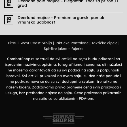
Deerland polo majice – Elegantan izbor za prirodu i
31
Cargo
jul
grad
pantalone
muške
Nema
–
komentara
Praktičnost,
na
Deerland majice – Premium organski pamuk i
31
udobnost
Deerland
jul
vrhunska udobnost
i
polo
military
majice
Nema
stil
–
komentara
Elegantan
na
izbor
Deerland
za
majice
prirodu
PitBull West Coast Srbija
|
Taktičke Pantalone
|
Taktičke cipele
|
–
i
Premium
grad
Spitfire jakne – fajerke
organski
pamuk
i
vrhunska
CombatShop.rs se trudi da svi artikli na sajtu budu prikazani sa
udobnost
ispravnim nazivima, opisima, fotografijama i cenama, ali nažalost
ne možemo garantovati da su svi podaci na sajtu u potpunosti
ispravni. Svi artikli prikazani na ovom sajtu su deo naše ponude i
ne podrazumeva se da su svi dostupni u svakom trenutku na
našem lageru. Zadržavamo pravo promene cena svih proizvoda i
usluga, bez prethodne najave na sajtu. Cene proizvoda prikazanih
na sajtu su sa uključenim PDV-om.