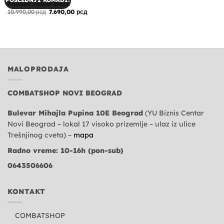
POSLEDNJI KOMADI!
Padded Jacket Black
Originalna
Trenutna
10.990,00
рсд
7.690,00
рсд
cena
cena
je
je:
bila:
7.690,00 рсд.
10.990,00 рсд.
MALOPRODAJA
COMBATSHOP NOVI BEOGRAD
Bulevar Mihajla Pupina 10E Beograd
(YU Biznis Centar
Novi Beograd – lokal 17 visoko prizemlje – ulaz iz ulice
Trešnjinog cveta) –
mapa
Radno vreme: 10-16h (pon-sub)
0643506606
KONTAKT
COMBATSHOP