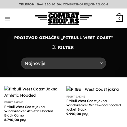
Preskoči
TELEFON: 064 350 66 06
|
COMBATSHOP.RS@GMAIL.COM
na
sadržaj
0
PROIZVOD OZNAČEN „PITBULL WEST COAST“
FILTER
FIGHT JAKNE
PitBull West Coast jakna
FIGHT JAKNE
Windbreaker Whitewood hooded
PitBull West Coast jakna
jacket Black
Windbreaker Athletic Hooded
9.990,00
рсд
Black Camo
8.790,00
рсд