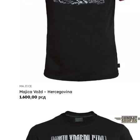
MAJICE
Majica Vožd – Hercegovina
1.600,00
рсд