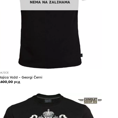
NEMA NA ZALIHAMA
AJICE
ajica Vožd – Georgi Černi
1.600,00
рсд