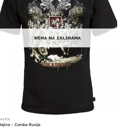
NEMA NA ZALIHAMA
AJICE
ajica – Carska Rusija