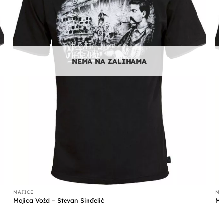
NEMA NA ZALIHAMA
MAJICE
M
Majica Vožd – Stevan Sinđelić
M