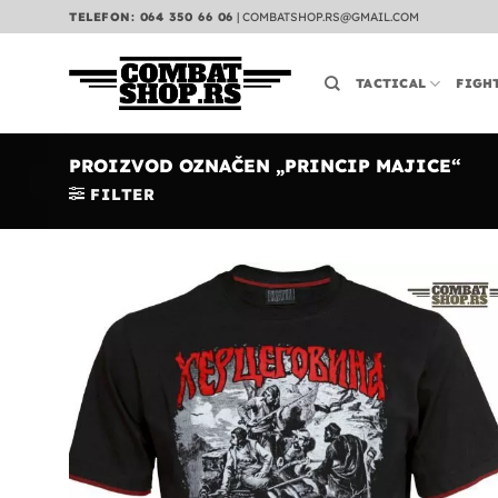
Preskoči
TELEFON: 064 350 66 06
|
COMBATSHOP.RS@GMAIL.COM
na
sadržaj
TACTICAL
FIGH
PROIZVOD OZNAČEN „PRINCIP MAJICE“
FILTER