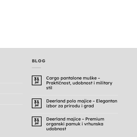
BLOG
Cargo pantalone muške –
31
jul
Praktičnost, udobnost i military
stil
Nema
komentara
na
Deerland polo majice – Elegantan
31
Cargo
jul
izbor za prirodu i grad
pantalone
muške
Nema
–
komentara
Praktičnost,
na
Deerland majice – Premium
31
udobnost
Deerland
jul
organski pamuk i vrhunska
i
polo
military
majice
udobnost
stil
–
Nema
Elegantan