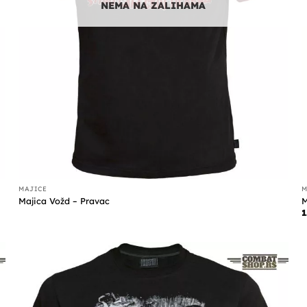
NEMA NA ZALIHAMA
MAJICE
M
Majica Vožd – Pravac
M