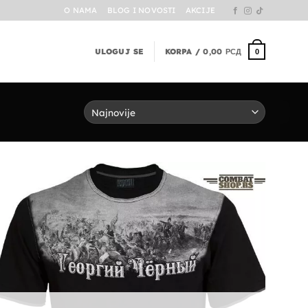
O NAMA
BLOG I NOVOSTI
AKCIJE
ULOGUJ SE
KORPA /
0,00
РСД
0