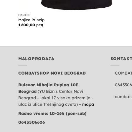
MAJICE
Majica Princip
1.600,00
рсд
MALOPRODAJA
KONTAK
COMBATSHOP NOVI BEOGRAD
COMBA
Bulevar Mihajla Pupina 10E
0643506
Beograd
(YU Biznis Centar Novi
combats
Beograd – lokal 17 visoko prizemlje –
ulaz iz ulice Trešnjinog cveta) –
mapa
Radno vreme: 10-16h (pon-sub)
0643506606