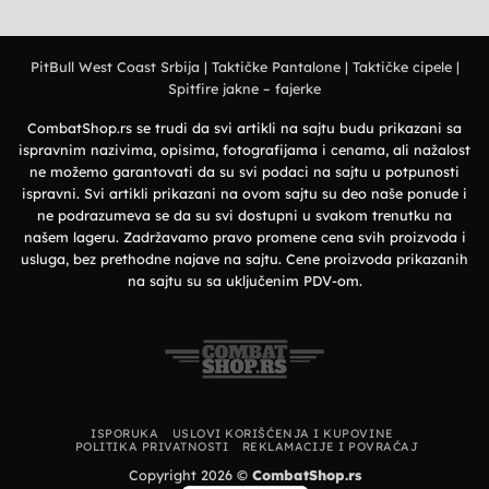
majice
Nema
stil
–
komentara
Elegantan
na
izbor
Deerland
za
majice
prirodu
PitBull West Coast Srbija
|
Taktičke Pantalone
|
Taktičke cipele
|
–
i
Premium
grad
Spitfire jakne – fajerke
organski
pamuk
i
vrhunska
CombatShop.rs se trudi da svi artikli na sajtu budu prikazani sa
udobnost
ispravnim nazivima, opisima, fotografijama i cenama, ali nažalost
ne možemo garantovati da su svi podaci na sajtu u potpunosti
ispravni. Svi artikli prikazani na ovom sajtu su deo naše ponude i
ne podrazumeva se da su svi dostupni u svakom trenutku na
našem lageru. Zadržavamo pravo promene cena svih proizvoda i
usluga, bez prethodne najave na sajtu. Cene proizvoda prikazanih
na sajtu su sa uključenim PDV-om.
ISPORUKA
USLOVI KORIŠĆENJA I KUPOVINE
POLITIKA PRIVATNOSTI
REKLAMACIJE I POVRAĆAJ
Copyright 2026 ©
CombatShop.rs