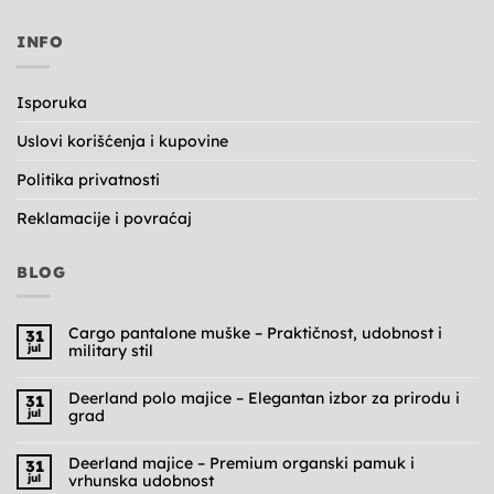
INFO
Isporuka
Uslovi korišćenja i kupovine
Politika privatnosti
Reklamacije i povraćaj
BLOG
Cargo pantalone muške – Praktičnost, udobnost i
31
jul
military stil
Nema
komentara
na
Deerland polo majice – Elegantan izbor za prirodu i
31
Cargo
jul
grad
pantalone
muške
Nema
–
komentara
Praktičnost,
na
Deerland majice – Premium organski pamuk i
31
udobnost
Deerland
jul
vrhunska udobnost
i
polo
military