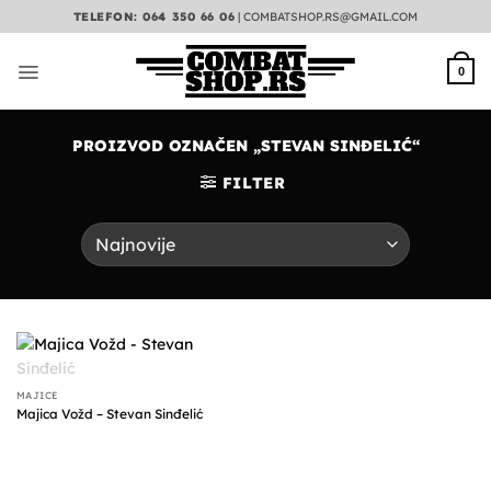
Preskoči
TELEFON: 064 350 66 06
|
COMBATSHOP.RS@GMAIL.COM
na
sadržaj
0
PROIZVOD OZNAČEN „STEVAN SINĐELIĆ“
FILTER
NEMA NA ZALIHAMA
MAJICE
Majica Vožd – Stevan Sinđelić