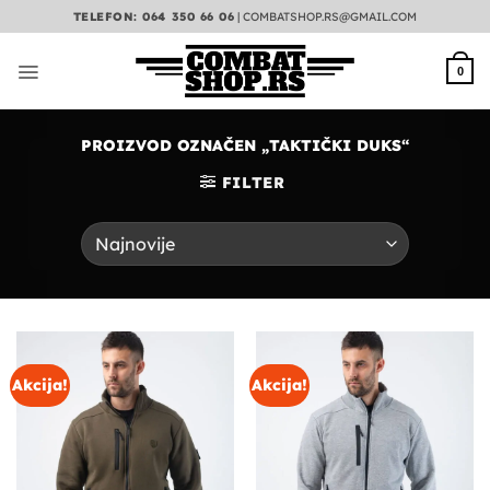
Preskoči
TELEFON: 064 350 66 06
|
COMBATSHOP.RS@GMAIL.COM
na
sadržaj
0
PROIZVOD OZNAČEN „TAKTIČKI DUKS“
FILTER
Akcija!
Akcija!