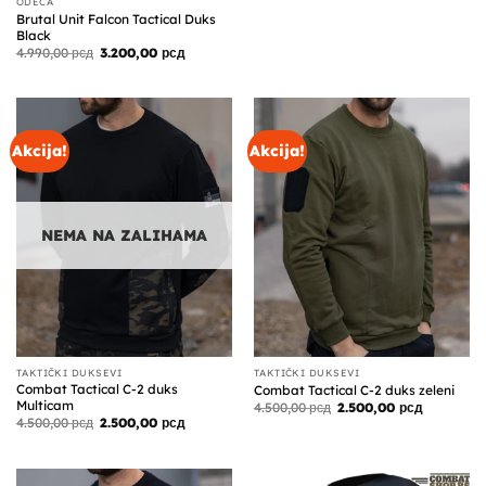
ODEĆA
Brutal Unit Falcon Tactical Duks
Black
Originalna
Trenutna
4.990,00
рсд
3.200,00
рсд
cena
cena
je
je:
bila:
3.200,00 рсд.
4.990,00 рсд.
Akcija!
Akcija!
NEMA NA ZALIHAMA
TAKTIČKI DUKSEVI
TAKTIČKI DUKSEVI
Combat Tactical C-2 duks
Combat Tactical C-2 duks zeleni
Multicam
Originalna
Trenutna
4.500,00
рсд
2.500,00
рсд
cena
cena
Originalna
Trenutna
4.500,00
рсд
2.500,00
рсд
je
je:
cena
cena
bila:
2.500,00 р
je
je:
4.500,00 рсд.
bila:
2.500,00 рсд.
4.500,00 рсд.