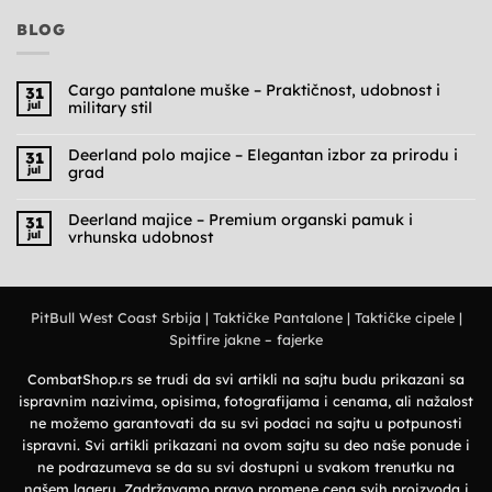
BLOG
Cargo pantalone muške – Praktičnost, udobnost i
31
jul
military stil
Nema
komentara
na
Deerland polo majice – Elegantan izbor za prirodu i
31
Cargo
jul
grad
pantalone
muške
Nema
–
komentara
Praktičnost,
na
Deerland majice – Premium organski pamuk i
31
udobnost
Deerland
jul
vrhunska udobnost
i
polo
military
majice
Nema
stil
–
komentara
Elegantan
na
izbor
Deerland
za
majice
prirodu
PitBull West Coast Srbija
|
Taktičke Pantalone
|
Taktičke cipele
|
–
i
Premium
grad
Spitfire jakne – fajerke
organski
pamuk
i
vrhunska
CombatShop.rs se trudi da svi artikli na sajtu budu prikazani sa
udobnost
ispravnim nazivima, opisima, fotografijama i cenama, ali nažalost
ne možemo garantovati da su svi podaci na sajtu u potpunosti
ispravni. Svi artikli prikazani na ovom sajtu su deo naše ponude i
ne podrazumeva se da su svi dostupni u svakom trenutku na
našem lageru. Zadržavamo pravo promene cena svih proizvoda i