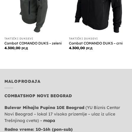
TAKTIČKI DUKSEVI
TAKTIČKI DUKSEVI
Combat COMANDO DUKS – zeleni
Combat COMANDO DUKS – crni
4.300,00
рсд
4.300,00
рсд
MALOPRODAJA
COMBATSHOP NOVI BEOGRAD
Bulevar Mihajla Pupina 10E Beograd
(YU Biznis Centar
Novi Beograd – lokal 17 visoko prizemlje – ulaz iz ulice
Trešnjinog cveta) –
mapa
Radno vreme: 10-16h (pon-sub)