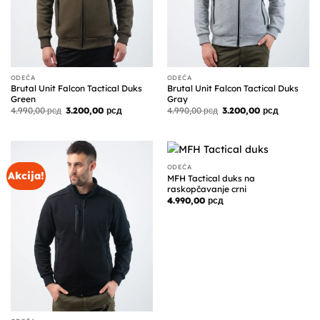
ODEĆA
ODEĆA
Brutal Unit Falcon Tactical Duks
Brutal Unit Falcon Tactical Duks
Green
Gray
Originalna
Trenutna
Originalna
Trenutna
4.990,00
рсд
3.200,00
рсд
4.990,00
рсд
3.200,00
рсд
cena
cena
cena
cena
je
je:
je
je:
bila:
3.200,00 рсд.
bila:
3.200,00 р
4.990,00 рсд.
4.990,00 рсд.
ODEĆA
Akcija!
MFH Tactical duks na
raskopčavanje crni
4.990,00
рсд