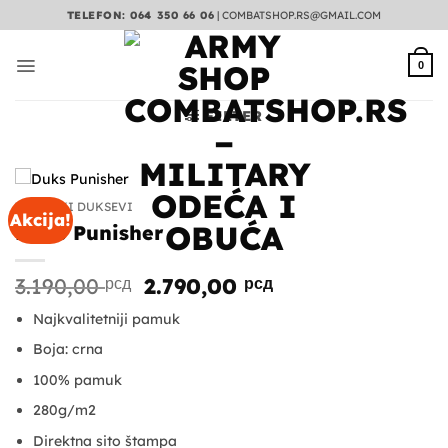
Preskoči
TELEFON: 064 350 66 06
|
COMBATSHOP.RS@GMAIL.COM
na
sadržaj
0
FILTER
TAKTIČKI DUKSEVI
Akcija!
Duks Punisher
Originalna
Trenutna
3.190,00
рсд
2.790,00
рсд
cena
cena
Najkvalitetniji pamuk
je
je:
bila:
2.790,00 рсд.
Boja: crna
3.190,00 рсд.
100% pamuk
280g/m2
Direktna sito štampa