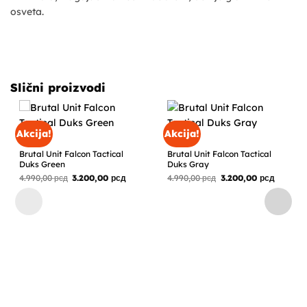
osveta.
Slični proizvodi
Akcija!
Akcija!
ODEĆA
ODEĆA
Brutal Unit Falcon Tactical
Brutal Unit Falcon Tactical
Duks Green
Duks Gray
Originalna
Trenutna
Originalna
Trenutn
4.990,00
рсд
3.200,00
рсд
4.990,00
рсд
3.200,00
рсд
cena
cena
cena
cena
je
je:
je
je:
bila:
3.200,00 рсд.
bila:
3.200,00
4.990,00 рсд.
4.990,00 рсд.