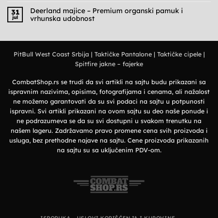
–
komentara
Praktičnost,
na
Deerland majice – Premium organski pamuk i
31
udobnost
Deerland
jul
vrhunska udobnost
i
polo
military
majice
Nema
stil
–
komentara
Elegantan
na
izbor
Deerland
za
majice
prirodu
PitBull West Coast Srbija
|
Taktičke Pantalone
|
Taktičke cipele
|
–
i
Premium
grad
Spitfire jakne – fajerke
organski
pamuk
i
vrhunska
CombatShop.rs se trudi da svi artikli na sajtu budu prikazani sa
udobnost
ispravnim nazivima, opisima, fotografijama i cenama, ali nažalost
ne možemo garantovati da su svi podaci na sajtu u potpunosti
ispravni. Svi artikli prikazani na ovom sajtu su deo naše ponude i
ne podrazumeva se da su svi dostupni u svakom trenutku na
našem lageru. Zadržavamo pravo promene cena svih proizvoda i
usluga, bez prethodne najave na sajtu. Cene proizvoda prikazanih
na sajtu su sa uključenim PDV-om.
ISPORUKA
USLOVI KORIŠĆENJA I KUPOVINE