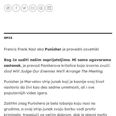
OPIS
Frencis Frenk Kasl aka
Punisher
je pravedni osvetnik!
Bog će suditi našim neprijateljima. Mi samo ugovaramo
sastanak
, je prevod Panišerove krilatice koja izvorno zvuči:
God Will Judge Our Enemies We’ll Arrange The Meeting
.
Punisher je Marvelov strip junak koji je kasnije svoj život
nastavio da živi kao deo sedme umetnosti, ali i sve
popularnijih video igara.
Zaštitni znag Punishera je bela lobanja koju nosi na
grudima, a ovaj strip-junak svoju borbu vodi protiv
kriminala, tragajući za većim dobrom, dok je glavni motiv