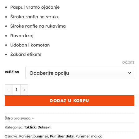
Paspul vratno ojačanje
Široka ranfla na struku
Široke ranfle na rukavima
Ravan kroj
Udoban i komotan
Žakard etikete
OČISTI
Veličina
Duks Punisher količina
DODAJ U KORPU
Šifra proizvoda:
-
Kategorija:
Taktički Duksevi
Oznake:
Panišer
,
punisher
,
Punisher duks
,
Punisher majica