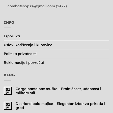
combatshop.rs@gmail.com
(24/7)
INFO
Isporuka
Uslovi korišćenja i kupovine
Politika privatnosti
Reklamacije i povraćaj
BLOG
Cargo pantalone muške – Praktičnost, udobnost i
31
jul
military stil
Nema
komentara
na
Deerland polo majice – Elegantan izbor za prirodu i
31
Cargo
jul
grad
pantalone
muške
Nema