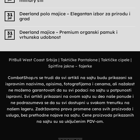
military stil
Nema
komentara
na
Deerland polo majice – Elegantan izbor za prirodu i
31
Cargo
jul
grad
pantalone
muške
Nema
–
komentara
Praktičnost,
na
Deerland majice – Premium organski pamuk i
31
udobnost
Deerland
jul
vrhunska udobnost
i
polo
military
majice
Nema
stil
–
komentara
Elegantan
na
izbor
Deerland
za
majice
prirodu
PitBull West Coast Srbija
|
Taktičke Pantalone
|
Taktičke cipele
|
–
i
Premium
grad
Spitfire jakne – fajerke
organski
pamuk
i
vrhunska
CombatShop.rs se trudi da svi artikli na sajtu budu prikazani sa
udobnost
ispravnim nazivima, opisima, fotografijama i cenama, ali nažalost
ne možemo garantovati da su svi podaci na sajtu u potpunosti
ispravni. Svi artikli prikazani na ovom sajtu su deo naše ponude i
ne podrazumeva se da su svi dostupni u svakom trenutku na
našem lageru. Zadržavamo pravo promene cena svih proizvoda i
usluga, bez prethodne najave na sajtu. Cene proizvoda prikazanih
na sajtu su sa uključenim PDV-om.