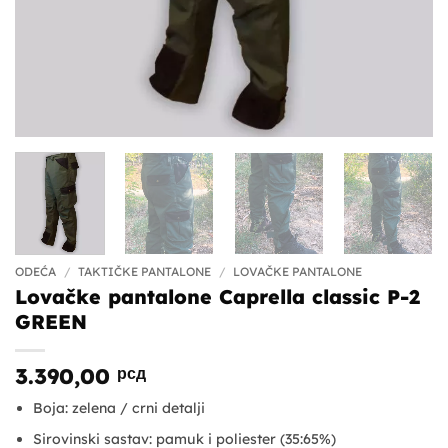
ODEĆA
/
TAKTIČKE PANTALONE
/
LOVAČKE PANTALONE
Lovačke pantalone Caprella classic P-2
GREEN
3.390,00
рсд
Boja: zelena / crni detalji
Sirovinski sastav: pamuk i poliester (35:65%)