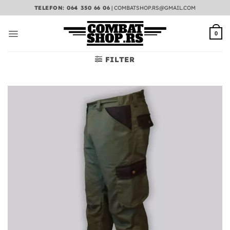
Preskoči
TELEFON: 064 350 66 06
|
COMBATSHOP.RS@GMAIL.COM
na
sadržaj
0
FILTER