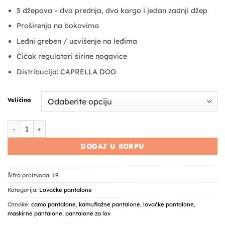
5 džepova – dva prednja, dva kargo i jedan zadnji džep
Proširenja na bokovima
Leđni greben / uzvišenje na leđima
Čičak regulatori širine nogavice
Distribucija: CAPRELLA DOO
Veličina
Lovačke pantalone Caprella classic P-2 GREEN količina
DODAJ U KORPU
Šifra proizvoda:
19
Kategorija:
Lovačke pantalone
Oznake:
camo pantalone
,
kamuflažne pantalone
,
lovačke pantalone
,
maskirne pantalone
,
pantalone za lov