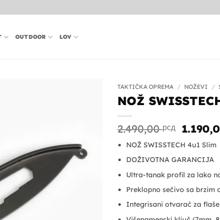
T
OUTDOOR
LOV
TAKTIČKA OPREMA
/
NOŽEVI
/
NOŽ SWISSTECH
Origin
2.490,00
рсд
1.190,
cena
NOŽ SWISSTECH 4u1 Slim
je
bila:
DOŽIVOTNA GARANCIJA
2.490,0
Ultra-tanak profil za lako n
Preklopno sečivo sa brzim 
Integrisani otvarač za flaše
Višenamenski ključ (7mm,