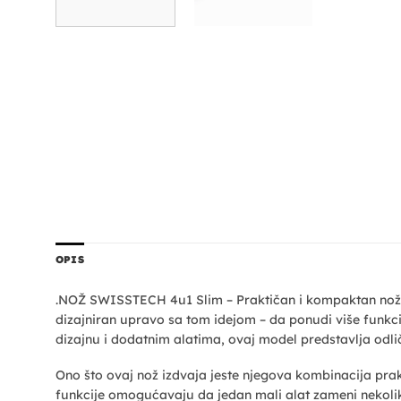
OPIS
.NOŽ SWISSTECH 4u1 Slim – Praktičan i kompaktan nož j
dizajniran upravo sa tom idejom – da ponudi više funkc
dizajnu i dodatnim alatima, ovaj model predstavlja odlič
Ono što ovaj nož izdvaja jeste njegova kombinacija pra
funkcije omogućavaju da jedan mali alat zameni nekolik