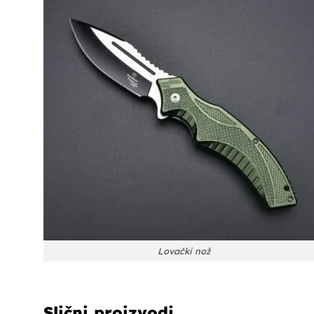
Lovački nož
Slični proizvodi