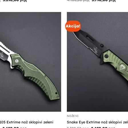
cena
cena
cena
cena
je
je:
je
je:
bila:
3.190,00 рсд.
bila:
3.790,0
4.890,00 рсд.
4.900,00 рсд.
Akcija!
NOŽEVI
05 Extrime nož sklopivi zeleni
Snake Eye Extrime nož sklopivi zel