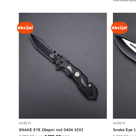
je
je:
bila:
3.890,00 рсд.
6.990,00 рсд.
Akcija!
Akcija!
NOŽEVI
NOŽEVI
SNAKE EYE Džepni nož 0406 SIVI
Snake Eye 11