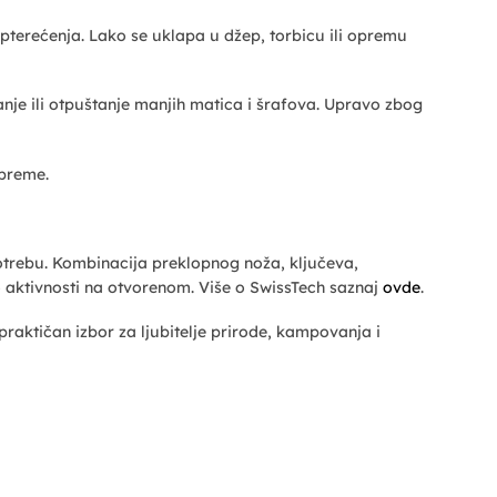
terećenja. Lako se uklapa u džep, torbicu ili opremu
anje ili otpuštanje manjih matica i šrafova. Upravo zbog
opreme.
potrebu. Kombinacija preklopnog noža, ključeva,
o aktivnosti na otvorenom. Više o SwissTech saznaj
ovde
.
raktičan izbor za ljubitelje prirode, kampovanja i