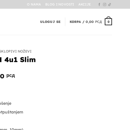
O NAMA
BLOG I NOVOSTI
AKCIJE
ULOGUJ SE
KORPA /
0,00
РСД
0
SKLOPIVI NOŽEVI
 4u1 Slim
alna
Trenutna
00
рсд
cena
je:
1.190,00 рсд.
0 рсд.
ošenje
otpuštanjem
 8mm, 10mm)