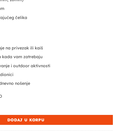
am
đajućeg čelika
e na privezak ili kaiš
ma kada vam zatrebaju
nje i outdoor aktivnosti
adionici
dnevno nošenje
O
ina
DODAJ U KORPU