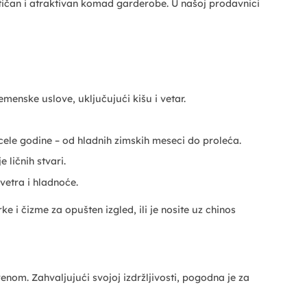
ktičan i atraktivan komad garderobe. U našoj prodavnici
enske uslove, uključujući kišu i vetar.
ele godine – od hladnih zimskih meseci do proleća.
 ličnih stvari.
etra i hladnoće.
e i čizme za opušten izgled, ili je nosite uz chinos
enom. Zahvaljujući svojoj izdržljivosti, pogodna je za