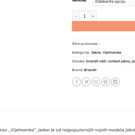
Veličina
Vijetnamka Brandit M65 jakna 
Šifra proizvoda:
-
Kategorije:
Jakne
,
Vijetnamke
Oznake:
brandit m65
,
combat jakna
,
j
Brend:
Brandit
ao „Vijetnamka“, jedan je od najpopularnijih vojnih modela jakni, k