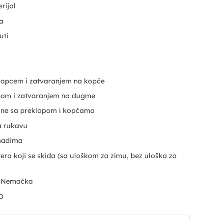
rijal
na
uti
lopcem i zatvaranjem na kopče
opom i zatvaranjem na dugme
žine sa preklopom i kopčama
a rukavu
madima
tera koji se skida (sa uloškom za zimu, bez uloška za
, Nemačka
O