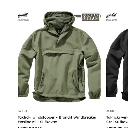
JAKNE
JAKNE
Taktički windstopper – Brandit Windbreaker
Taktički wi
Maslinasti – Šuškavac
Crni Šuškav