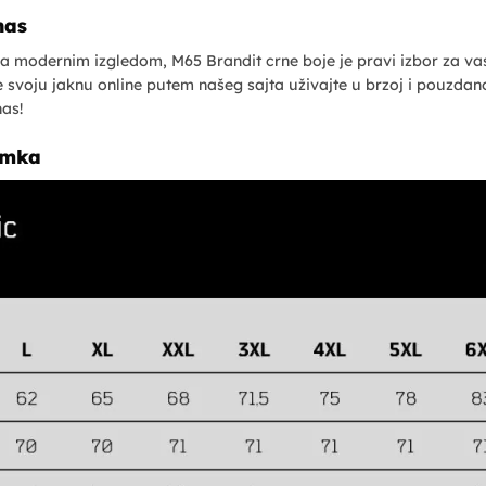
nas
sa modernim izgledom, M65 Brandit crne boje je pravi izbor za va
 svoju jaknu online putem našeg sajta uživajte u brzoj i pouzdanoj
nas!
amka