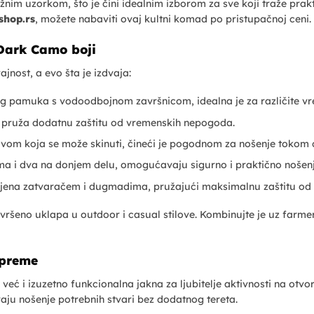
nim uzorkom, što je čini idealnim izborom za sve koji traže pra
shop.rs
, možete nabaviti ovaj kultni komad po pristupačnoj ceni.
 Dark Camo boji
jnost, a evo šta je izdvaja:
g pamuka s vodoodbojnom završnicom, idealna je za različite vrem
u pruža dodatnu zaštitu od vremenskih nepogoda.
avom koja se može skinuti, čineći je pogodnom za nošenje tokom c
ima i dva na donjem delu, omogućavaju sigurno i praktično nošenje
ljena zatvaračem i dugmadima, pružajući maksimalnu zaštitu od v
avršeno uklapa u outdoor i casual stilove. Kombinujte je uz farmerk
opreme
eć i izuzetno funkcionalna jakna za ljubitelje aktivnosti na otvor
ju nošenje potrebnih stvari bez dodatnog tereta.