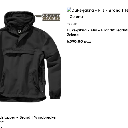
bila:
9.800,00 рсд.
9.990,00 рсд.
JAKNE
Duks-jakna – Flis – Brandit Teddyf
Zelena
6.590,00
рсд
ndstopper – Brandit Windbreaker
ac