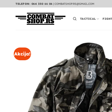
Preskoči
TELEFON: 064 350 66 06
|
COMBATSHOP.RS@GMAIL.COM
na
sadržaj
TACTICAL
FIGH
Akcija!