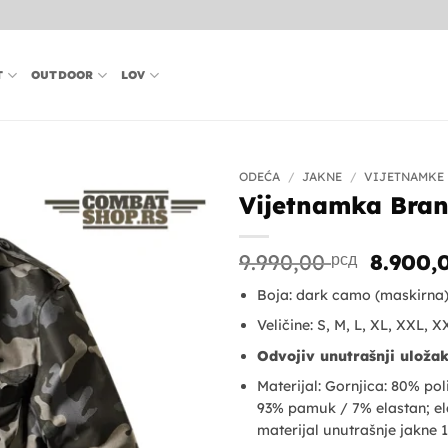
T
OUTDOOR
LOV
ODEĆA
/
JAKNE
/
VIJETNAMKE
Vijetnamka Bran
Origin
9.990,00
рсд
8.900
cena
Boja: dark camo (maskirna
je
bila:
Veličine: S, M, L, XL, XXL, 
9.990,0
Odvojiv unutrašnji uloža
Materijal: Gornjica: 80% p
93% pamuk / 7% elastan; ela
materijal unutrašnje jakne 