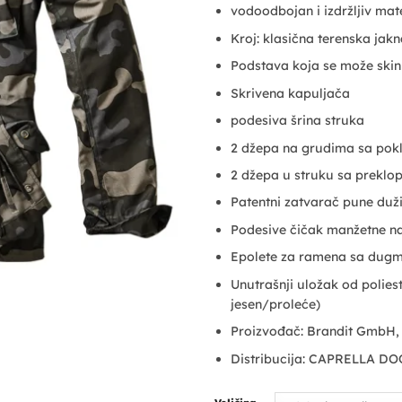
vodoodbojan i izdržljiv mate
Kroj: klasična terenska jak
Podstava koja se može skin
Skrivena kapuljača
podesiva šrina struka
2 džepa na grudima sa pok
2 džepa u struku sa prekl
Patentni zatvarač pune du
Podesive čičak manžetne n
Epolete za ramena sa dug
Unutrašnji uložak od polies
jesen/proleće)
Proizvođač: Brandit GmbH
Distribucija: CAPRELLA DO