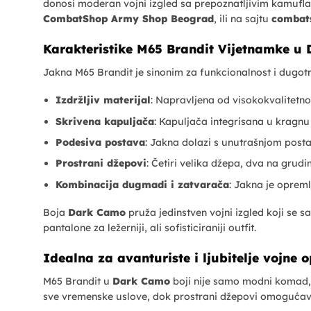
donosi moderan vojni izgled sa prepoznatljivim kamuflaž
CombatShop Army Shop Beograd
, ili na sajtu
combat
Karakteristike M65 Brandit Vijetnamke u
Jakna M65 Brandit je sinonim za funkcionalnost i dugotra
Izdržljiv materijal
: Napravljena od visokokvalitetno
Skrivena kapuljača
: Kapuljača integrisana u kragn
Podesiva postava
: Jakna dolazi s unutrašnjom post
Prostrani džepovi
: Četiri velika džepa, dva na grud
Kombinacija dugmadi i zatvarača
: Jakna je oprem
Boja
Dark Camo
pruža jedinstven vojni izgled koji se s
pantalone za ležerniji, ali sofisticiraniji outfit.
Idealna za avanturiste i ljubitelje vojne 
M65 Brandit u
Dark Camo
boji nije samo modni komad, v
sve vremenske uslove, dok prostrani džepovi omogućava