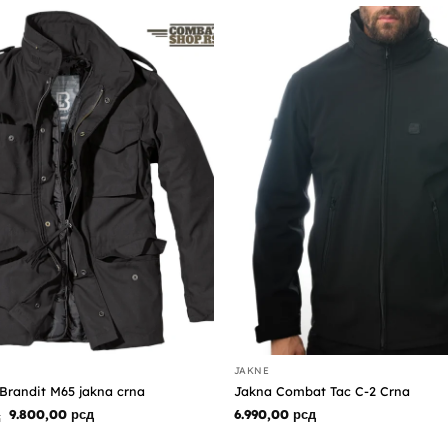
JAKNE
Brandit M65 jakna crna
Jakna Combat Tac C-2 Crna
Originalna
Trenutna
д
9.800,00
рсд
6.990,00
рсд
cena
cena
je
je: