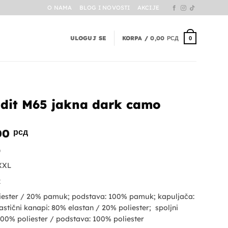
O NAMA
BLOG I NOVOSTI
AKCIJE
ULOGUJ SE
KORPA /
0,00
РСД
0
dit M65 jakna dark camo
alna
Trenutna
,00
рсд
cena
)
je:
8.900,00 рсд.
XXXL
0 рсд.
k
oliester / 20% pamuk; podstava: 100% pamuk; kapuljača:
stični kanapi: 80% elastan / 20% poliester; spoljni
100% poliester / podstava: 100% poliester