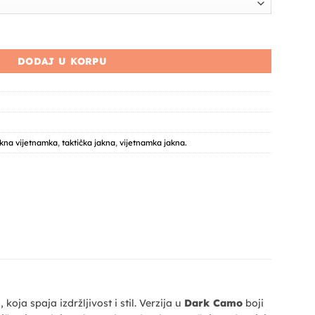
dark camo količina
DODAJ U KORPU
akna vijetnamka
,
taktička jakna
,
vijetnamka jakna.
oja spaja izdržljivost i stil. Verzija u
Dark Camo
boji