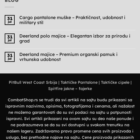
BLOG
Cargo pantalone muške – Praktičnost, udobnost i
31
jul
military stil
Nema
komentara
na
Deerland polo majice – Elegantan izbor za prirodu i
31
Cargo
jul
grad
pantalone
muške
Nema
–
komentara
Praktičnost,
na
Deerland majice – Premium organski pamuk i
31
udobnost
Deerland
jul
vrhunska udobnost
i
polo
military
majice
Nema
stil
–
komentara
Elegantan
na
izbor
Deerland
za
majice
prirodu
PitBull West Coast Srbija
|
Taktičke Pantalone
|
Taktičke cipele
|
–
i
Premium
grad
Spitfire jakne – fajerke
organski
pamuk
i
vrhunska
CombatShop.rs se trudi da svi artikli na sajtu budu prikazani sa
udobnost
ispravnim nazivima, opisima, fotografijama i cenama, ali nažalost
ne možemo garantovati da su svi podaci na sajtu u potpunosti
ispravni. Svi artikli prikazani na ovom sajtu su deo naše ponude i
ne podrazumeva se da su svi dostupni u svakom trenutku na
našem lageru. Zadržavamo pravo promene cena svih proizvoda i
usluga, bez prethodne najave na sajtu. Cene proizvoda prikazanih