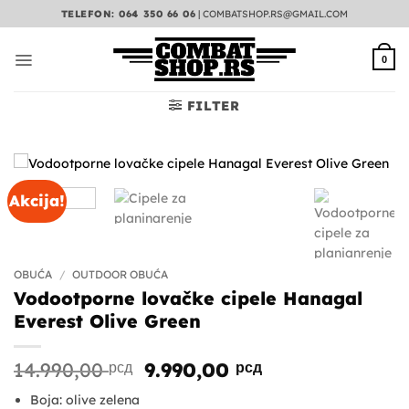
Preskoči
TELEFON: 064 350 66 06
|
COMBATSHOP.RS@GMAIL.COM
na
sadržaj
0
FILTER
Akcija!
OBUĆA
/
OUTDOOR OBUĆA
Vodootporne lovačke cipele Hanagal
Everest Olive Green
Originalna
Trenutna
14.990,00
рсд
9.990,00
рсд
cena
cena
Boja: olive zelena
je
je: