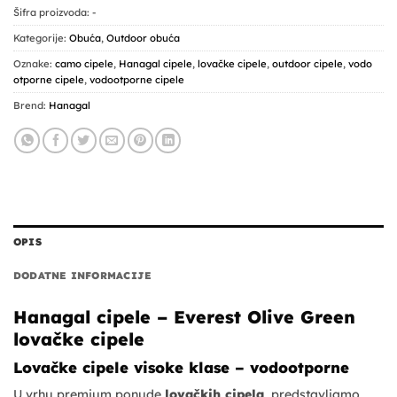
Šifra proizvoda:
-
Kategorije:
Obuća
,
Outdoor obuća
Oznake:
camo cipele
,
Hanagal cipele
,
lovačke cipele
,
outdoor cipele
,
vodo
otporne cipele
,
vodootporne cipele
Brend:
Hanagal
OPIS
DODATNE INFORMACIJE
Hanagal cipele – Everest Olive Green
lovačke cipele
Lovačke cipele visoke klase – vodootporne
U vrhu premium ponude
lovačkih cipela
, predstavljamo