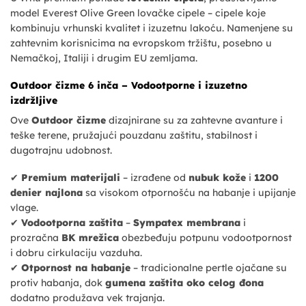
model Everest Olive Green lovačke cipele – cipele koje
kombinuju vrhunski kvalitet i izuzetnu lakoću. Namenjene su
zahtevnim korisnicima na evropskom tržištu, posebno u
Nemačkoj, Italiji i drugim EU zemljama.
Outdoor čizme 6 inča – Vodootporne i izuzetno
izdržljive
Ove
Outdoor čizme
dizajnirane su za zahtevne avanture i
teške terene, pružajući pouzdanu zaštitu, stabilnost i
dugotrajnu udobnost.
✔
Premium materijali
– izrađene od
nubuk kože
i
1200
denier najlona
sa visokom otpornošću na habanje i upijanje
vlage.
✔
Vodootporna zaštita
–
Sympatex membrana
i
prozračna
BK mrežica
obezbeđuju potpunu vodootpornost
i dobru cirkulaciju vazduha.
✔
Otpornost na habanje
– tradicionalne pertle ojačane su
protiv habanja, dok
gumena zaštita oko celog đona
dodatno produžava vek trajanja.