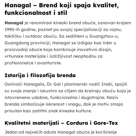
Hanagal – Brend koji spaja kvalitet,
funkcionalnost i stil
Hanagal
je renomirani kineski brend obuće, osnovan krajem
1990-ih godina, poznat po svojoj specijalizaciji za vojnu,
taktičku i outdoor obuću. Sa sedištem u Guangzhou-u,
Guangdong provinciji, Hanagal se izdigao kao lider u
proizvodnji obuće koja kombinuje inovativni dizajn,
vrhunske materijale i izdržljivost neophodnu za
profesionalce i avanturiste.
Istorija i filozofija brenda
Osnivači Hanagala, Dr. Gal i planinarski vodič Inaki, spojili
su svoje znanje i iskustvo sa ciljem da kreiraju obuću koja je
istovremeno udobna, funkcionalna i dugotrajna. Naziv
brenda simbolizuje iskrenost i snagu, dok je motiv zmaja
prisutan kao zaštitni znak kineske kulture.
Kvalitetni materijali – Cordura i Gore-Tex
Jedan od najvećih aduta Hanagal obuće je korišćenje