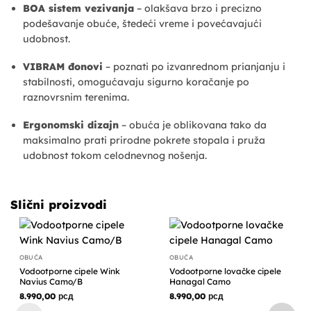
BOA sistem vezivanja
– olakšava brzo i precizno
podešavanje obuće, štedeći vreme i povećavajući
udobnost.
VIBRAM đonovi
– poznati po izvanrednom prianjanju i
stabilnosti, omogućavaju sigurno koračanje po
raznovrsnim terenima.
Ergonomski dizajn
– obuća je oblikovana tako da
maksimalno prati prirodne pokrete stopala i pruža
udobnost tokom celodnevnog nošenja.
Slični proizvodi
OBUĆA
OBUĆA
Vodootporne cipele Wink
Vodootporne lovačke cipele
Navius Camo/B
Hanagal Camo
8.990,00
рсд
8.990,00
рсд