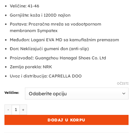
bila:
9.990,00 рсд.
Veličine: 41-46
14.990,00 рсд.
Gornjište: koža i 1200D najlon
Postava: Prozračna mreža sa vodootpornom
membranom Sympatex
Međuđon: Lagani EVA MD sa kamuflažnim premazom
Đon: Neklizajući gumeni đon (anti-slip)
Proizvođač: Guangzhou Hanagal Shoes Co. Ltd
Zemlja porekla: NRK
Uvoz i distribucija: CAPRELLA DOO
OČISTI
Veličine:
Vodootporne lovačke cipele Hanagal Everest Olive Green količina
DODAJ U KORPU