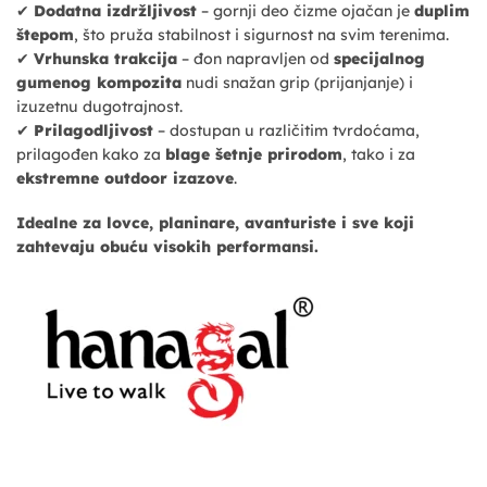
✔
Dodatna izdržljivost
– gornji deo čizme ojačan je
duplim
štepom
, što pruža stabilnost i sigurnost na svim terenima.
✔
Vrhunska trakcija
– đon napravljen od
specijalnog
gumenog kompozita
nudi snažan grip (prijanjanje) i
izuzetnu dugotrajnost.
✔
Prilagodljivost
– dostupan u različitim tvrdoćama,
prilagođen kako za
blage šetnje prirodom
, tako i za
ekstremne outdoor izazove
.
Idealne za lovce, planinare, avanturiste i sve koji
zahtevaju obuću visokih performansi.