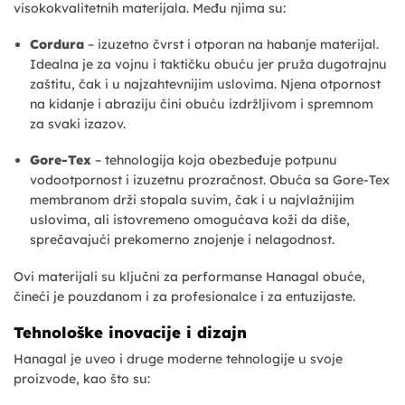
visokokvalitetnih materijala. Među njima su:
Cordura
– izuzetno čvrst i otporan na habanje materijal.
Idealna je za vojnu i taktičku obuću jer pruža dugotrajnu
zaštitu, čak i u najzahtevnijim uslovima. Njena otpornost
na kidanje i abraziju čini obuću izdržljivom i spremnom
za svaki izazov.
Gore-Tex
– tehnologija koja obezbeđuje potpunu
vodootpornost i izuzetnu prozračnost. Obuća sa Gore-Tex
membranom drži stopala suvim, čak i u najvlažnijim
uslovima, ali istovremeno omogućava koži da diše,
sprečavajući prekomerno znojenje i nelagodnost.
Ovi materijali su ključni za performanse Hanagal obuće,
čineći je pouzdanom i za profesionalce i za entuzijaste.
Tehnološke inovacije i dizajn
Hanagal je uveo i druge moderne tehnologije u svoje
proizvode, kao što su: