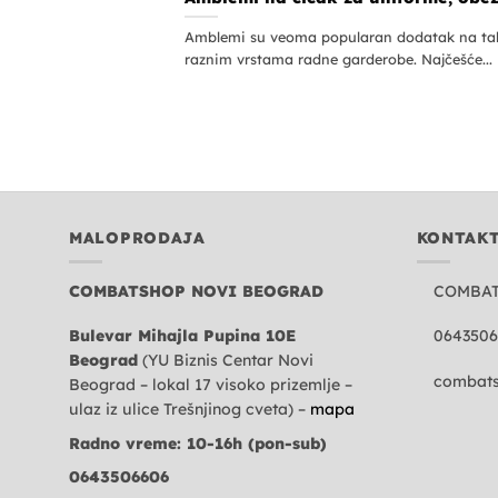
Amblemi su veoma popularan dodatak na tak
raznim vrstama radne garderobe. Najčešće...
MALOPRODAJA
KONTAK
COMBATSHOP NOVI BEOGRAD
COMBA
Bulevar Mihajla Pupina 10E
0643506
Beograd
(YU Biznis Centar Novi
combats
Beograd – lokal 17 visoko prizemlje –
ulaz iz ulice Trešnjinog cveta) –
mapa
Radno vreme: 10-16h (pon-sub)
0643506606