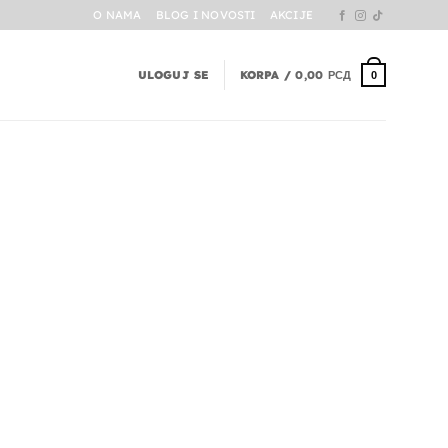
O NAMA
BLOG I NOVOSTI
AKCIJE
ULOGUJ SE
KORPA /
0,00
РСД
0