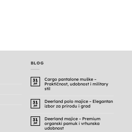
BLOG
Cargo pantalone muške –
31
jul
Praktičnost, udobnost i military
stil
Nema
komentara
na
Deerland polo majice – Elegantan
31
Cargo
jul
izbor za prirodu i grad
pantalone
muške
Nema
–
komentara
Praktičnost,
na
Deerland majice – Premium
31
udobnost
Deerland
jul
organski pamuk i vrhunska
i
polo
military
majice
udobnost
stil
–