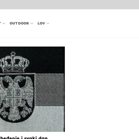
T
OUTDOOR
LOV
beđenje i svaki dan