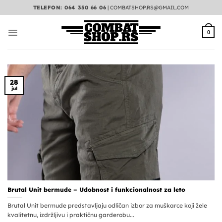
Preskoči
TELEFON: 064 350 66 06
|
COMBATSHOP.RS@GMAIL.COM
na
sadržaj
0
28
jul
Brutal Unit bermude – Udobnost i funkcionalnost za leto
Brutal Unit bermude predstavljaju odličan izbor za muškarce koji žele
kvalitetnu, izdržljivu i praktičnu garderobu...