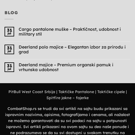
BLOG
Cargo pantalone muške – Praktičnost, udobnost i
31
jul
military stil
Nema
komentara
na
Deerland polo majice – Elegantan izbor za prirodu i
31
Cargo
jul
grad
pantalone
muške
Nema
–
komentara
Praktičnost,
na
Deerland majice – Premium organski pamuk i
31
udobnost
Deerland
jul
vrhunska udobnost
i
polo
military
majice
Nema
stil
–
komentara
Elegantan
na
izbor
Deerland
za
majice
prirodu
PitBull West Coast Srbija
|
Taktičke Pantalone
|
Taktičke cipele
|
–
i
Premium
grad
Spitfire jakne – fajerke
organski
pamuk
i
vrhunska
CombatShop.rs se trudi da svi artikli na sajtu budu prikazani sa
udobnost
ispravnim nazivima, opisima, fotografijama i cenama, ali nažalost
ne možemo garantovati da su svi podaci na sajtu u potpunosti
ispravni. Svi artikli prikazani na ovom sajtu su deo naše ponude i
ne podrazumeva se da su svi dostupni u svakom trenutku na