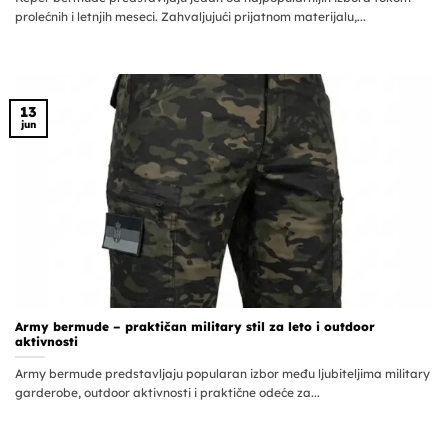
prolećnih i letnjih meseci. Zahvaljujući prijatnom materijalu,...
13
jun
Army bermude – praktičan military stil za leto i outdoor
aktivnosti
Army bermude predstavljaju popularan izbor među ljubiteljima military
garderobe, outdoor aktivnosti i praktične odeće za...