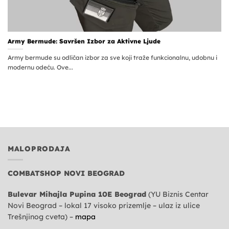
Army Bermude: Savršen Izbor za Aktivne Ljude
Army bermude su odličan izbor za sve koji traže funkcionalnu, udobnu i
modernu odeću. Ove...
MALOPRODAJA
COMBATSHOP NOVI BEOGRAD
Bulevar Mihajla Pupina 10E Beograd
(YU Biznis Centar
Novi Beograd – lokal 17 visoko prizemlje – ulaz iz ulice
Trešnjinog cveta) –
mapa