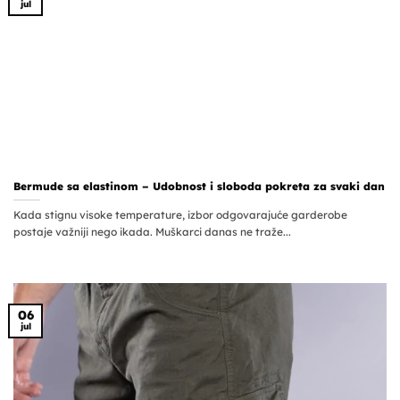
jul
Bermude sa elastinom – Udobnost i sloboda pokreta za svaki dan
Kada stignu visoke temperature, izbor odgovarajuće garderobe
postaje važniji nego ikada. Muškarci danas ne traže...
06
jul