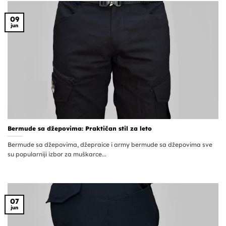
09
jun
Bermude sa džepovima: Praktičan stil za leto
Bermude sa džepovima, džepraice i army bermude sa džepovima sve
su popularniji izbor za muškarce...
07
jun