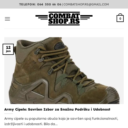
Preskoči
TELEFON: 064 350 66 06
|
COMBATSHOP.RS@GMAIL.COM
na
sadržaj
0
12
jan
Army Cipele: Savršen Izbor za Snažnu Podršku i Udobnost
Army cipele su popularna obuća koja je savršen spoj funkcionalnosti,
izdržljivosti i udobnosti. Bilo da...