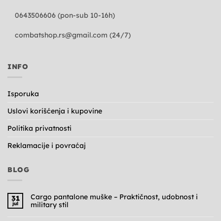
0643506606 (pon-sub 10-16h)
combatshop.rs@gmail.com
(24/7)
INFO
Isporuka
Uslovi korišćenja i kupovine
Politika privatnosti
Reklamacije i povraćaj
BLOG
Cargo pantalone muške – Praktičnost, udobnost i
31
jul
military stil
Nema
komentara