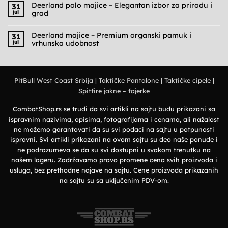
na
Deerland polo majice – Elegantan izbor za prirodu i
31
Cargo
jul
grad
pantalone
muške
Nema
–
komentara
Praktičnost,
na
Deerland majice – Premium organski pamuk i
31
udobnost
Deerland
jul
vrhunska udobnost
i
polo
military
majice
Nema
stil
–
komentara
Elegantan
na
izbor
Deerland
za
majice
prirodu
PitBull West Coast Srbija
|
Taktičke Pantalone
|
Taktičke cipele
|
–
i
Premium
grad
Spitfire jakne – fajerke
organski
pamuk
i
vrhunska
CombatShop.rs se trudi da svi artikli na sajtu budu prikazani sa
udobnost
ispravnim nazivima, opisima, fotografijama i cenama, ali nažalost
ne možemo garantovati da su svi podaci na sajtu u potpunosti
ispravni. Svi artikli prikazani na ovom sajtu su deo naše ponude i
ne podrazumeva se da su svi dostupni u svakom trenutku na
našem lageru. Zadržavamo pravo promene cena svih proizvoda i
usluga, bez prethodne najave na sajtu. Cene proizvoda prikazanih
na sajtu su sa uključenim PDV-om.