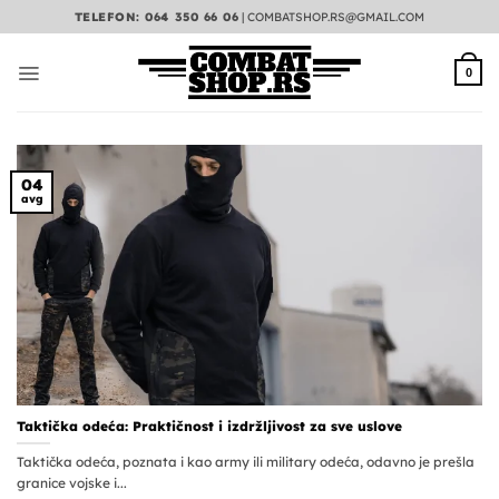
Preskoči
TELEFON: 064 350 66 06
|
COMBATSHOP.RS@GMAIL.COM
na
sadržaj
0
04
avg
Taktička odeća: Praktičnost i izdržljivost za sve uslove
Taktička odeća, poznata i kao army ili military odeća, odavno je prešla
granice vojske i...