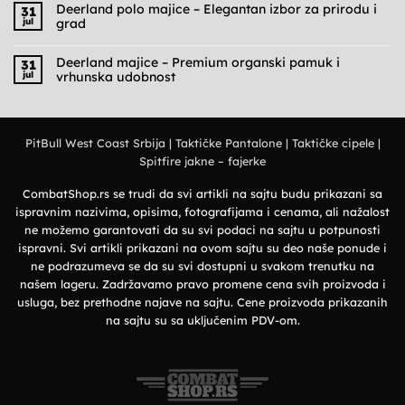
na
Deerland polo majice – Elegantan izbor za prirodu i
31
Cargo
jul
grad
pantalone
muške
Nema
–
komentara
Praktičnost,
na
Deerland majice – Premium organski pamuk i
31
udobnost
Deerland
jul
vrhunska udobnost
i
polo
military
majice
Nema
stil
–
komentara
Elegantan
na
izbor
Deerland
za
majice
prirodu
PitBull West Coast Srbija
|
Taktičke Pantalone
|
Taktičke cipele
|
–
i
Premium
grad
Spitfire jakne – fajerke
organski
pamuk
i
vrhunska
CombatShop.rs se trudi da svi artikli na sajtu budu prikazani sa
udobnost
ispravnim nazivima, opisima, fotografijama i cenama, ali nažalost
ne možemo garantovati da su svi podaci na sajtu u potpunosti
ispravni. Svi artikli prikazani na ovom sajtu su deo naše ponude i
ne podrazumeva se da su svi dostupni u svakom trenutku na
našem lageru. Zadržavamo pravo promene cena svih proizvoda i
usluga, bez prethodne najave na sajtu. Cene proizvoda prikazanih
na sajtu su sa uključenim PDV-om.