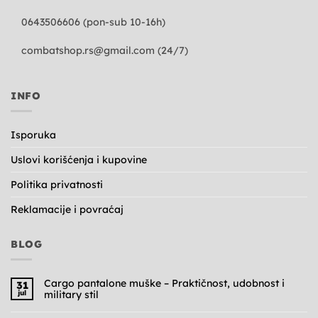
0643506606 (pon-sub 10-16h)
combatshop.rs@gmail.com
(24/7)
INFO
Isporuka
Uslovi korišćenja i kupovine
Politika privatnosti
Reklamacije i povraćaj
BLOG
Cargo pantalone muške – Praktičnost, udobnost i
31
jul
military stil
Nema
komentara