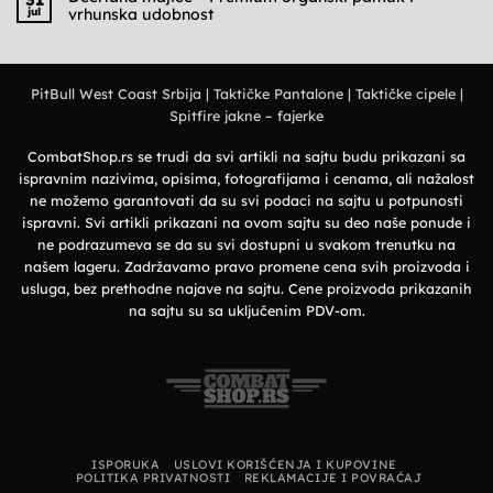
Deerland
jul
vrhunska udobnost
i
polo
military
majice
Nema
stil
–
komentara
Elegantan
na
izbor
Deerland
za
majice
prirodu
PitBull West Coast Srbija
|
Taktičke Pantalone
|
Taktičke cipele
|
–
i
Premium
grad
Spitfire jakne – fajerke
organski
pamuk
i
vrhunska
CombatShop.rs se trudi da svi artikli na sajtu budu prikazani sa
udobnost
ispravnim nazivima, opisima, fotografijama i cenama, ali nažalost
ne možemo garantovati da su svi podaci na sajtu u potpunosti
ispravni. Svi artikli prikazani na ovom sajtu su deo naše ponude i
ne podrazumeva se da su svi dostupni u svakom trenutku na
našem lageru. Zadržavamo pravo promene cena svih proizvoda i
usluga, bez prethodne najave na sajtu. Cene proizvoda prikazanih
na sajtu su sa uključenim PDV-om.
ISPORUKA
USLOVI KORIŠĆENJA I KUPOVINE
POLITIKA PRIVATNOSTI
REKLAMACIJE I POVRAĆAJ