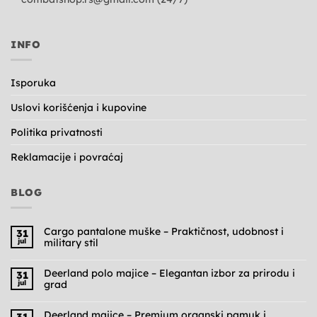
INFO
Isporuka
Uslovi korišćenja i kupovine
Politika privatnosti
Reklamacije i povraćaj
BLOG
Cargo pantalone muške – Praktičnost, udobnost i
31
jul
military stil
Nema
komentara
na
Deerland polo majice – Elegantan izbor za prirodu i
31
Cargo
jul
grad
pantalone
muške
Nema
–
komentara
Praktičnost,
na
Deerland majice – Premium organski pamuk i
31
udobnost