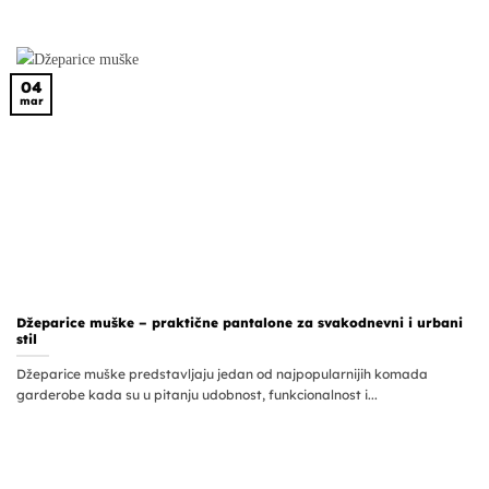
04
mar
Džeparice muške – praktične pantalone za svakodnevni i urbani
stil
Džeparice muške predstavljaju jedan od najpopularnijih komada
garderobe kada su u pitanju udobnost, funkcionalnost i...