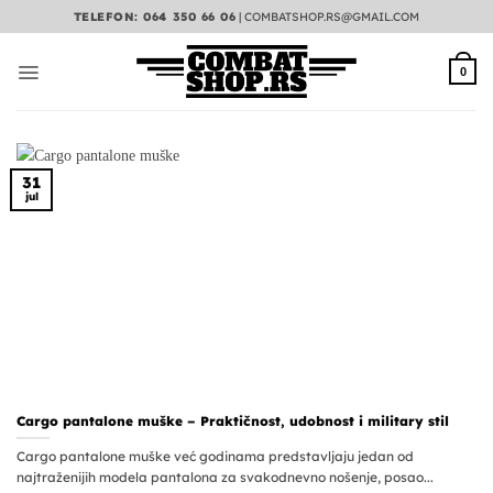
Preskoči
TELEFON: 064 350 66 06
|
COMBATSHOP.RS@GMAIL.COM
na
sadržaj
0
31
jul
Cargo pantalone muške – Praktičnost, udobnost i military stil
Cargo pantalone muške već godinama predstavljaju jedan od
najtraženijih modela pantalona za svakodnevno nošenje, posao...