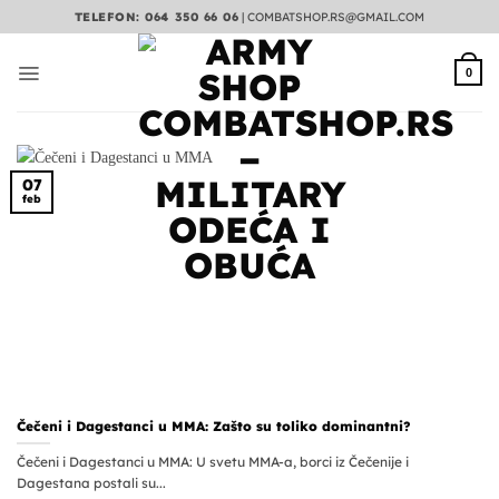
Preskoči
TELEFON: 064 350 66 06
|
COMBATSHOP.RS@GMAIL.COM
na
sadržaj
0
07
feb
Čečeni i Dagestanci u MMA: Zašto su toliko dominantni?
Čečeni i Dagestanci u MMA: U svetu MMA-a, borci iz Čečenije i
Dagestana postali su...