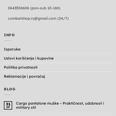
0643506606 (pon-sub 10-16h)
combatshop.rs@gmail.com
(24/7)
INFO
Isporuka
Uslovi korišćenja i kupovine
Politika privatnosti
Reklamacije i povraćaj
BLOG
Cargo pantalone muške – Praktičnost, udobnost i
31
jul
military stil
Nema
komentara