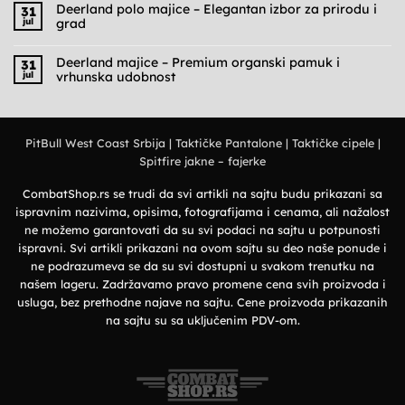
na
Deerland polo majice – Elegantan izbor za prirodu i
31
Cargo
jul
grad
pantalone
muške
Nema
–
komentara
Praktičnost,
na
Deerland majice – Premium organski pamuk i
31
udobnost
Deerland
jul
vrhunska udobnost
i
polo
military
majice
Nema
stil
–
komentara
Elegantan
na
izbor
Deerland
za
majice
prirodu
PitBull West Coast Srbija
|
Taktičke Pantalone
|
Taktičke cipele
|
–
i
Premium
grad
Spitfire jakne – fajerke
organski
pamuk
i
vrhunska
CombatShop.rs se trudi da svi artikli na sajtu budu prikazani sa
udobnost
ispravnim nazivima, opisima, fotografijama i cenama, ali nažalost
ne možemo garantovati da su svi podaci na sajtu u potpunosti
ispravni. Svi artikli prikazani na ovom sajtu su deo naše ponude i
ne podrazumeva se da su svi dostupni u svakom trenutku na
našem lageru. Zadržavamo pravo promene cena svih proizvoda i
usluga, bez prethodne najave na sajtu. Cene proizvoda prikazanih
na sajtu su sa uključenim PDV-om.