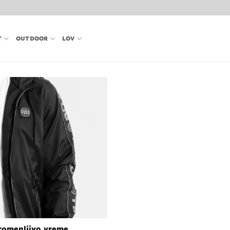
T
OUTDOOR
LOV
promenljivo vreme