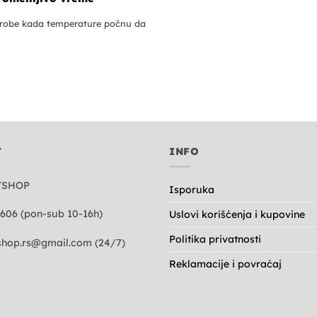
erobe kada temperature počnu da
T
INFO
TSHOP
Isporuka
606 (pon-sub 10-16h)
Uslovi korišćenja i kupovine
Politika privatnosti
hop.rs@gmail.com
(24/7)
Reklamacije i povraćaj