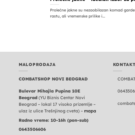
Prolećne jakne su nezaobilazan komad gard
rastu, ali vremenske prilike i...
MALOPRODAJA
KONTAK
COMBATSHOP NOVI BEOGRAD
COMBA
Bulevar Mihajla Pupina 10E
0643506
Beograd
(YU Biznis Centar Novi
combats
Beograd – lokal 17 visoko prizemlje –
ulaz iz ulice Trešnjinog cveta) –
mapa
Radno vreme: 10-16h (pon-sub)
0643506606