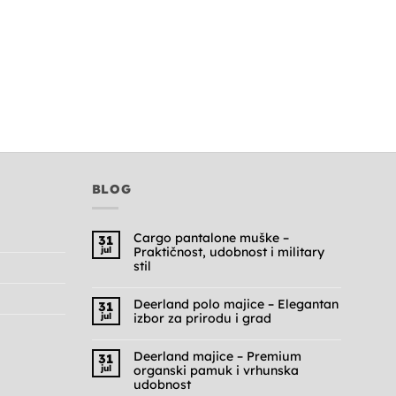
BLOG
Cargo pantalone muške –
31
jul
Praktičnost, udobnost i military
stil
Nema
komentara
na
Deerland polo majice – Elegantan
31
Cargo
jul
izbor za prirodu i grad
pantalone
muške
Nema
–
komentara
Praktičnost,
na
Deerland majice – Premium
31
udobnost
Deerland
jul
organski pamuk i vrhunska
i
polo
military
majice
udobnost
stil
–