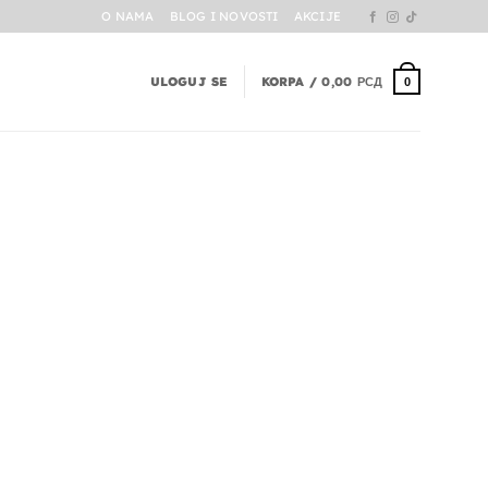
O NAMA
BLOG I NOVOSTI
AKCIJE
ULOGUJ SE
KORPA /
0,00
РСД
0