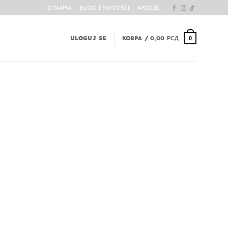
O NAMA
BLOG I NOVOSTI
AKCIJE
ULOGUJ SE
KORPA /
0,00
РСД
0