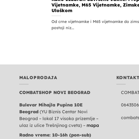
Vijetnamke, M65 Vijetnamke, Zimsk
Uloškom
Od crne vijetnamke i M65 vijetnamke do zimsk
postoji niz...
MALOPRODAJA
KONTAK
COMBATSHOP NOVI BEOGRAD
COMBA
Bulevar Mihajla Pupina 10E
0643506
Beograd
(YU Biznis Centar Novi
combats
Beograd – lokal 17 visoko prizemlje –
ulaz iz ulice Trešnjinog cveta) –
mapa
Radno vreme: 10-16h (pon-sub)