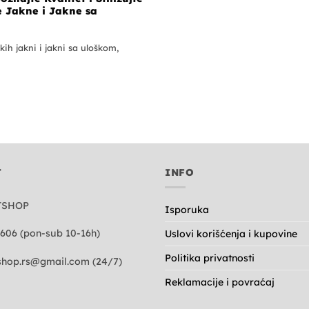
e Jakne i Jakne sa
ih jakni i jakni sa uloškom,
T
INFO
TSHOP
Isporuka
606 (pon-sub 10-16h)
Uslovi korišćenja i kupovine
Politika privatnosti
hop.rs@gmail.com
(24/7)
Reklamacije i povraćaj