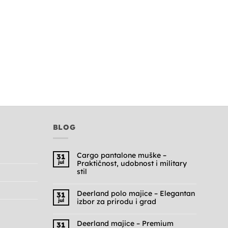
BLOG
Cargo pantalone muške –
31
jul
Praktičnost, udobnost i military
stil
Nema
komentara
na
Deerland polo majice – Elegantan
31
Cargo
jul
izbor za prirodu i grad
pantalone
muške
Nema
–
komentara
Praktičnost,
na
Deerland majice – Premium
31
udobnost
Deerland