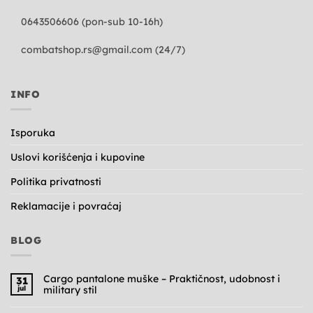
0643506606 (pon-sub 10-16h)
combatshop.rs@gmail.com
(24/7)
INFO
Isporuka
Uslovi korišćenja i kupovine
Politika privatnosti
Reklamacije i povraćaj
BLOG
Cargo pantalone muške – Praktičnost, udobnost i
31
jul
military stil
Nema
komentara