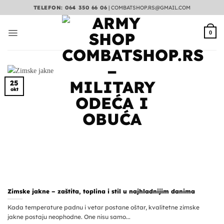
Preskoči
TELEFON: 064 350 66 06
|
COMBATSHOP.RS@GMAIL.COM
na
sadržaj
0
25
okt
Zimske jakne – zaštita, toplina i stil u najhladnijim danima
Kada temperature padnu i vetar postane oštar, kvalitetne zimske
jakne postaju neophodne. One nisu samo...