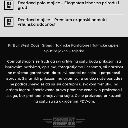
na
Deerland polo majice – Elegantan izbor za prirodu i
31
Cargo
jul
grad
pantalone
muške
Nema
–
komentara
Praktičnost,
na
Deerland majice – Premium organski pamuk i
31
udobnost
Deerland
jul
vrhunska udobnost
i
polo
military
majice
Nema
stil
–
komentara
Elegantan
na
izbor
Deerland
za
majice
prirodu
PitBull West Coast Srbija
|
Taktičke Pantalone
|
Taktičke cipele
|
–
i
Premium
grad
Spitfire jakne – fajerke
organski
pamuk
i
vrhunska
CombatShop.rs se trudi da svi artikli na sajtu budu prikazani sa
udobnost
ispravnim nazivima, opisima, fotografijama i cenama, ali nažalost
ne možemo garantovati da su svi podaci na sajtu u potpunosti
ispravni. Svi artikli prikazani na ovom sajtu su deo naše ponude i
ne podrazumeva se da su svi dostupni u svakom trenutku na
našem lageru. Zadržavamo pravo promene cena svih proizvoda i
usluga, bez prethodne najave na sajtu. Cene proizvoda prikazanih
na sajtu su sa uključenim PDV-om.