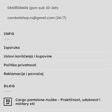
0643506606 (pon-sub 10-16h)
combatshop.rs@gmail.com
(24/7)
INFO
Isporuka
Uslovi korišćenja i kupovine
Politika privatnosti
Reklamacije i povraćaj
BLOG
Cargo pantalone muške – Praktičnost, udobnost i
31
jul
military stil
Nema
komentara