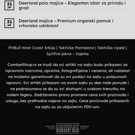
na
Deerland polo majice – Elegantan izbor za prirodu i
31
Cargo
jul
grad
pantalone
muške
Nema
–
komentara
Praktičnost,
na
Deerland majice – Premium organski pamuk i
31
udobnost
Deerland
jul
vrhunska udobnost
i
polo
military
majice
Nema
stil
–
komentara
Elegantan
na
izbor
Deerland
za
majice
prirodu
PitBull West Coast Srbija
|
Taktičke Pantalone
|
Taktičke cipele
|
–
i
Premium
grad
Spitfire jakne – fajerke
organski
pamuk
i
vrhunska
CombatShop.rs se trudi da svi artikli na sajtu budu prikazani sa
udobnost
ispravnim nazivima, opisima, fotografijama i cenama, ali nažalost
ne možemo garantovati da su svi podaci na sajtu u potpunosti
ispravni. Svi artikli prikazani na ovom sajtu su deo naše ponude i
ne podrazumeva se da su svi dostupni u svakom trenutku na
našem lageru. Zadržavamo pravo promene cena svih proizvoda i
usluga, bez prethodne najave na sajtu. Cene proizvoda prikazanih
na sajtu su sa uključenim PDV-om.