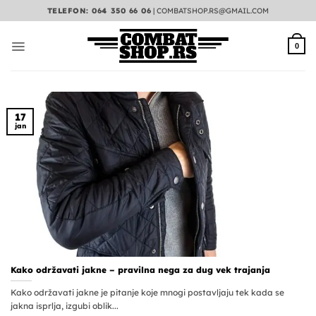
Preskoči
TELEFON: 064 350 66 06
|
COMBATSHOP.RS@GMAIL.COM
na
sadržaj
0
17
jan
Kako održavati jakne – pravilna nega za dug vek trajanja
Kako održavati jakne je pitanje koje mnogi postavljaju tek kada se
jakna isprlja, izgubi oblik...