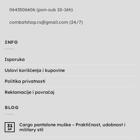
0643506606 (pon-sub 10-16h)
combatshop.rs@gmail.com
(24/7)
INFO
Isporuka
Uslovi korišćenja i kupovine
Politika privatnosti
Reklamacije i povraćaj
BLOG
Cargo pantalone muške – Praktičnost, udobnost i
31
jul
military stil
Nema
komentara