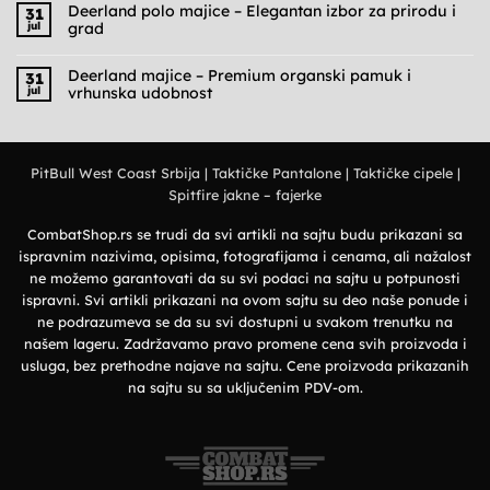
na
Deerland polo majice – Elegantan izbor za prirodu i
31
Cargo
jul
grad
pantalone
muške
Nema
–
komentara
Praktičnost,
na
Deerland majice – Premium organski pamuk i
31
udobnost
Deerland
jul
vrhunska udobnost
i
polo
military
majice
Nema
stil
–
komentara
Elegantan
na
izbor
Deerland
za
majice
prirodu
PitBull West Coast Srbija
|
Taktičke Pantalone
|
Taktičke cipele
|
–
i
Premium
grad
Spitfire jakne – fajerke
organski
pamuk
i
vrhunska
CombatShop.rs se trudi da svi artikli na sajtu budu prikazani sa
udobnost
ispravnim nazivima, opisima, fotografijama i cenama, ali nažalost
ne možemo garantovati da su svi podaci na sajtu u potpunosti
ispravni. Svi artikli prikazani na ovom sajtu su deo naše ponude i
ne podrazumeva se da su svi dostupni u svakom trenutku na
našem lageru. Zadržavamo pravo promene cena svih proizvoda i
usluga, bez prethodne najave na sajtu. Cene proizvoda prikazanih
na sajtu su sa uključenim PDV-om.