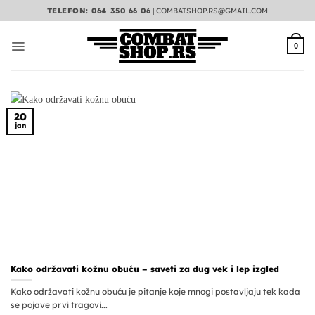
Preskoči
TELEFON: 064 350 66 06
|
COMBATSHOP.RS@GMAIL.COM
na
sadržaj
0
20
jan
Kako održavati kožnu obuću – saveti za dug vek i lep izgled
Kako održavati kožnu obuću je pitanje koje mnogi postavljaju tek kada
se pojave prvi tragovi...