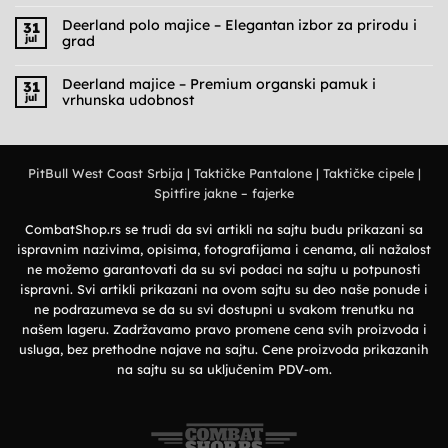
komentara
na
Deerland polo majice – Elegantan izbor za prirodu i
31
Cargo
jul
grad
pantalone
muške
Nema
–
komentara
Praktičnost,
na
Deerland majice – Premium organski pamuk i
31
udobnost
Deerland
jul
vrhunska udobnost
i
polo
military
majice
Nema
stil
–
komentara
Elegantan
na
izbor
Deerland
za
majice
prirodu
PitBull West Coast Srbija
|
Taktičke Pantalone
|
Taktičke cipele
|
–
i
Premium
grad
Spitfire jakne – fajerke
organski
pamuk
i
vrhunska
CombatShop.rs se trudi da svi artikli na sajtu budu prikazani sa
udobnost
ispravnim nazivima, opisima, fotografijama i cenama, ali nažalost
ne možemo garantovati da su svi podaci na sajtu u potpunosti
ispravni. Svi artikli prikazani na ovom sajtu su deo naše ponude i
ne podrazumeva se da su svi dostupni u svakom trenutku na
našem lageru. Zadržavamo pravo promene cena svih proizvoda i
usluga, bez prethodne najave na sajtu. Cene proizvoda prikazanih
na sajtu su sa uključenim PDV-om.