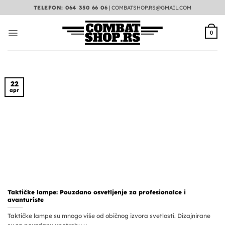
Preskoči
TELEFON: 064 350 66 06
|
COMBATSHOP.RS@GMAIL.COM
na
sadržaj
0
22
apr
Taktičke lampe: Pouzdano osvetljenje za profesionalce i
avanturiste
Taktičke lampe su mnogo više od običnog izvora svetlosti. Dizajnirane