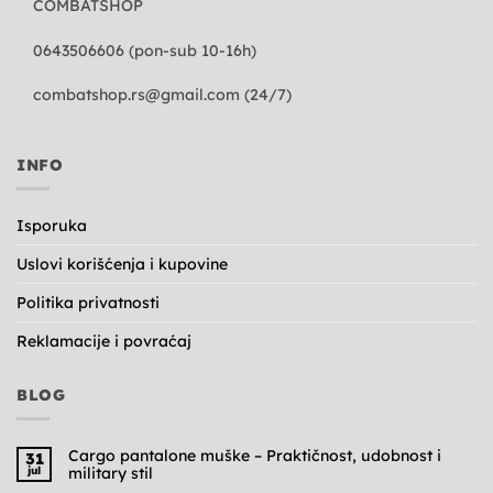
COMBATSHOP
0643506606 (pon-sub 10-16h)
combatshop.rs@gmail.com
(24/7)
INFO
Isporuka
Uslovi korišćenja i kupovine
Politika privatnosti
Reklamacije i povraćaj
BLOG
Cargo pantalone muške – Praktičnost, udobnost i
31
jul
military stil
Nema