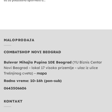
su za pouzdanu upotrebu u...
MALOPRODAJA
COMBATSHOP NOVI BEOGRAD
Bulevar Mihajla Pupina 10E Beograd
(YU Biznis Centar
Novi Beograd – lokal 17 visoko prizemlje – ulaz iz ulice
Trešnjinog cveta) –
mapa
Radno vreme: 10-16h (pon-sub)
0643506606
KONTAKT