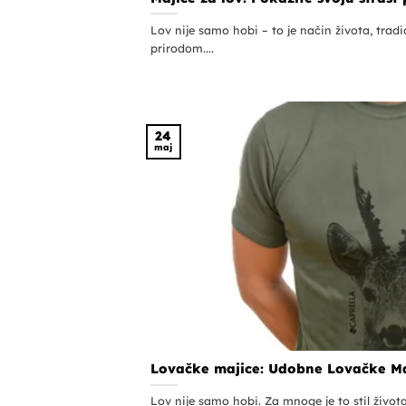
Lov nije samo hobi – to je način života, trad
prirodom....
24
maj
Lovačke majice: Udobne Lovačke M
Lov nije samo hobi. Za mnoge je to stil života