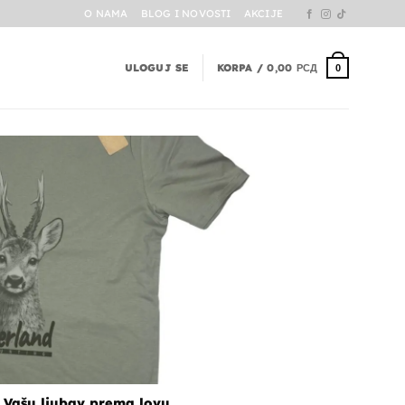
O NAMA
BLOG I NOVOSTI
AKCIJE
ULOGUJ SE
KORPA /
0,00
РСД
0
 Vašu ljubav prema lovu