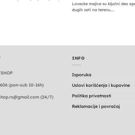
Lovacke majice su ključni deo o
dugih sati na terenu....
T
INFO
TSHOP
Isporuka
606 (pon-sub 10-16h)
Uslovi korišćenja i kupovine
Politika privatnosti
hop.rs@gmail.com
(24/7)
Reklamacije i povraćaj