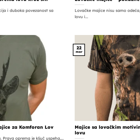
icija i duboka povezanost sa
Lovačke majice nisu samo odeća, 
lovu i...
22
mar
ajice za Komforan Lov
Majice sa lovačkim motivi
lovu
. Prava oprema je ključ uspeha,...