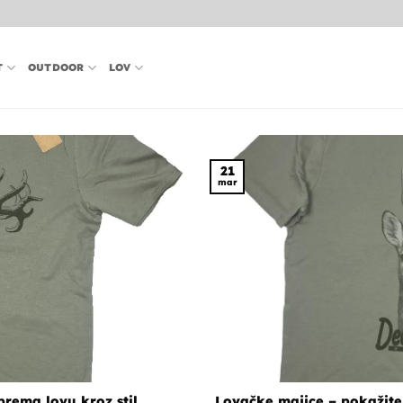
T
OUTDOOR
LOV
21
mar
 prema lovu kroz stil
Lovačke majice – pokažite