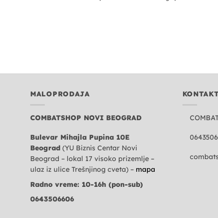
MALOPRODAJA
KONTAK
COMBATSHOP NOVI BEOGRAD
COMBA
Bulevar Mihajla Pupina 10E
0643506
Beograd
(YU Biznis Centar Novi
combats
Beograd – lokal 17 visoko prizemlje –
ulaz iz ulice Trešnjinog cveta) –
mapa
Radno vreme: 10-16h (pon-sub)
0643506606