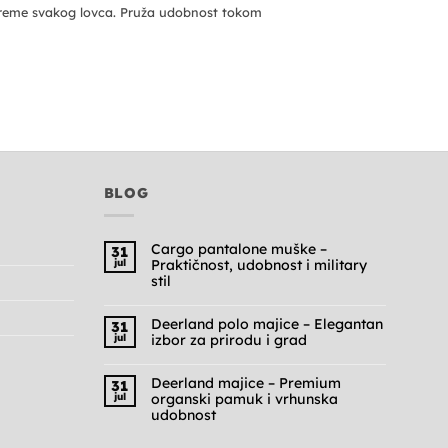
preme svakog lovca. Pruža udobnost tokom
BLOG
Cargo pantalone muške –
31
jul
Praktičnost, udobnost i military
stil
Nema
komentara
na
Deerland polo majice – Elegantan
31
Cargo
jul
izbor za prirodu i grad
pantalone
muške
Nema
–
komentara
Praktičnost,
na
Deerland majice – Premium
31
udobnost
Deerland
jul
organski pamuk i vrhunska
i
polo
military
majice
udobnost
stil
–
Nema
Elegantan
komentara
izbor