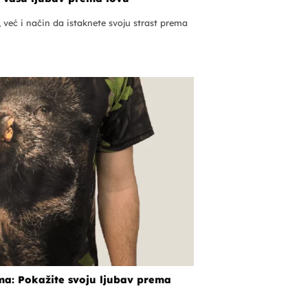
već i način da istaknete svoju strast prema
ma: Pokažite svoju ljubav prema