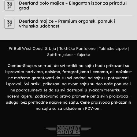
na
Deerland polo majice – Elegantan izbor za prirodu i
31
Cargo
jul
grad
pantalone
muške
Nema
–
komentara
Praktičnost,
na
Deerland majice – Premium organski pamuk i
31
udobnost
Deerland
jul
vrhunska udobnost
i
polo
military
majice
Nema
stil
–
komentara
Elegantan
na
izbor
Deerland
za
majice
prirodu
PitBull West Coast Srbija
|
Taktičke Pantalone
|
Taktičke cipele
|
–
i
Premium
grad
Spitfire jakne – fajerke
organski
pamuk
i
vrhunska
CombatShop.rs se trudi da svi artikli na sajtu budu prikazani sa
udobnost
ispravnim nazivima, opisima, fotografijama i cenama, ali nažalost
ne možemo garantovati da su svi podaci na sajtu u potpunosti
ispravni. Svi artikli prikazani na ovom sajtu su deo naše ponude i
ne podrazumeva se da su svi dostupni u svakom trenutku na
našem lageru. Zadržavamo pravo promene cena svih proizvoda i
usluga, bez prethodne najave na sajtu. Cene proizvoda prikazanih
na sajtu su sa uključenim PDV-om.