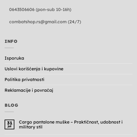
0643506606 (pon-sub 10-16h)
combatshop.rs@gmail.com
(24/7)
INFO
Isporuka
Uslovi korišćenja i kupovine
Politika privatnosti
Reklamacije i povraćaj
BLOG
Cargo pantalone muške – Praktičnost, udobnost i
31
jul
military stil
Nema
komentara