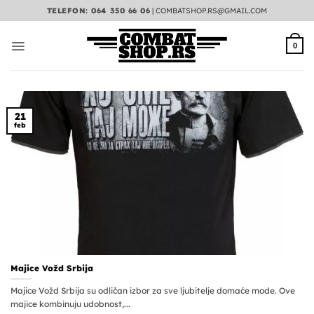
Preskoči
TELEFON: 064 350 66 06
|
COMBATSHOP.RS@GMAIL.COM
na
sadržaj
0
21
feb
Majice Vožd Srbija
Majice Vožd Srbija su odličan izbor za sve ljubitelje domaće mode. Ove
majice kombinuju udobnost,...