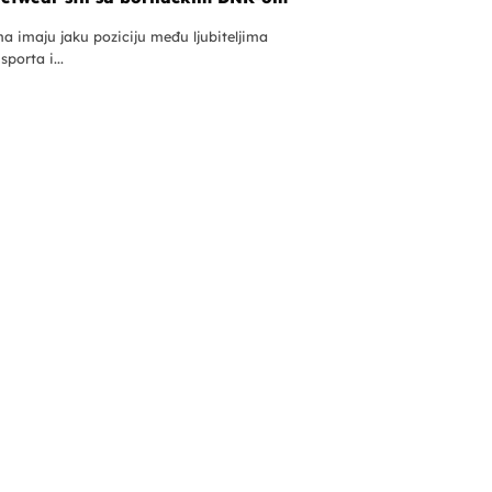
a imaju jaku poziciju među ljubiteljima
porta i...