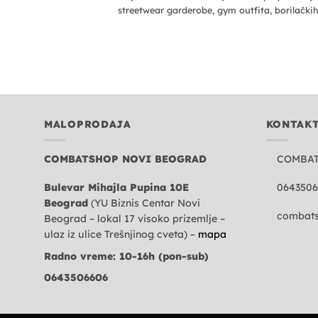
streetwear garderobe, gym outfita, borilačkih.
MALOPRODAJA
KONTAK
COMBATSHOP NOVI BEOGRAD
COMBA
Bulevar Mihajla Pupina 10E
0643506
Beograd
(YU Biznis Centar Novi
combats
Beograd – lokal 17 visoko prizemlje –
ulaz iz ulice Trešnjinog cveta) –
mapa
Radno vreme: 10-16h (pon-sub)
0643506606