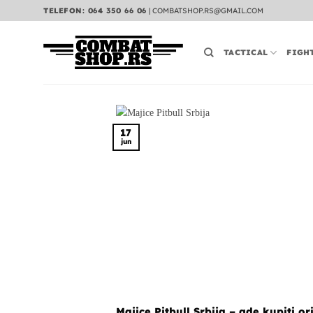
Preskoči
TELEFON: 064 350 66 06
|
COMBATSHOP.RS@GMAIL.COM
na
sadržaj
TACTICAL
FIGH
17
jun
Majice Pitbull Srbija – gde kupiti o