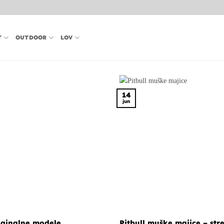
T
OUTDOOR
LOV
14
jun
riginalne modele
Pitbull muške majice – str