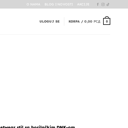
O NAMA
BLOG I NOVOSTI
AKCIJE
ULOGUJ SE
KORPA /
0,00
РСД
0
eetwear stil sa borilačkim DNK-om