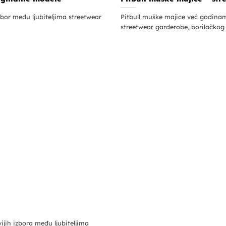
izbor među ljubiteljima streetwear
Pitbull muške majice već godinam
streetwear garderobe, borilačkog s
ijih izbora među ljubiteljima