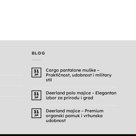
BLOG
Cargo pantalone muške –
31
jul
Praktičnost, udobnost i military
stil
Nema
komentara
na
Deerland polo majice – Elegantan
31
Cargo
jul
izbor za prirodu i grad
pantalone
muške
Nema
–
komentara
Praktičnost,
na
Deerland majice – Premium
31
udobnost
Deerland
jul
organski pamuk i vrhunska
i
polo
military
majice
udobnost
stil
–
Nema
Elegantan
komentara
izbor
na
za
Deerland