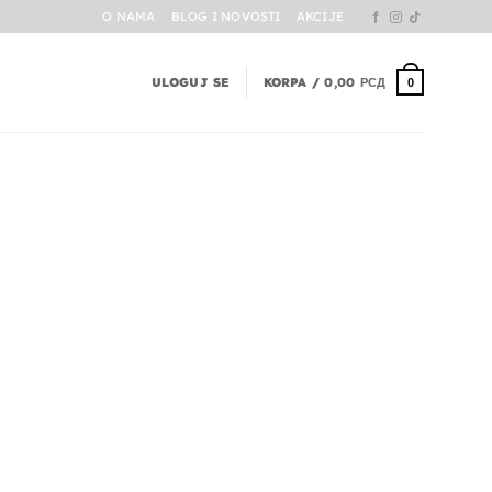
O NAMA
BLOG I NOVOSTI
AKCIJE
ULOGUJ SE
KORPA /
0,00
РСД
0