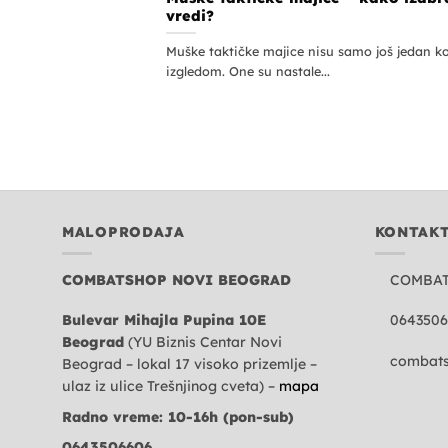
vredi?
Muške taktičke majice nisu samo još jedan 
izgledom. One su nastale...
MALOPRODAJA
KONTAK
COMBATSHOP NOVI BEOGRAD
COMBA
Bulevar Mihajla Pupina 10E
0643506
Beograd
(YU Biznis Centar Novi
combats
Beograd – lokal 17 visoko prizemlje –
ulaz iz ulice Trešnjinog cveta) –
mapa
Radno vreme: 10-16h (pon-sub)
0643506606