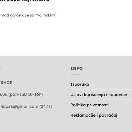
komad garderobe sa “vojničkim”
T
INFO
TSHOP
Isporuka
606 (pon-sub 10-16h)
Uslovi korišćenja i kupovine
Politika privatnosti
hop.rs@gmail.com
(24/7)
Reklamacije i povraćaj