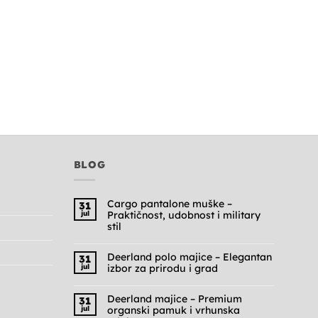
BLOG
Cargo pantalone muške –
31
jul
Praktičnost, udobnost i military
stil
Nema
komentara
na
Deerland polo majice – Elegantan
31
Cargo
jul
izbor za prirodu i grad
pantalone
muške
Nema
–
komentara
Praktičnost,
na
Deerland majice – Premium
31
udobnost
Deerland
jul
organski pamuk i vrhunska
i
polo
military