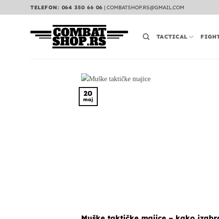
Preskoči
TELEFON: 064 350 66 06
|
COMBATSHOP.RS@GMAIL.COM
na
sadržaj
TACTICAL
FIGH
20
maj
Muške taktičke majice – kako izabr