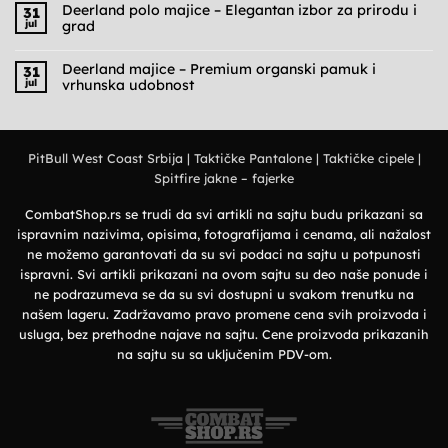
na
Deerland polo majice – Elegantan izbor za prirodu i
31
Cargo
jul
grad
pantalone
muške
Nema
–
komentara
Praktičnost,
na
Deerland majice – Premium organski pamuk i
31
udobnost
Deerland
jul
vrhunska udobnost
i
polo
military
majice
Nema
stil
–
komentara
Elegantan
na
izbor
Deerland
za
majice
prirodu
PitBull West Coast Srbija
|
Taktičke Pantalone
|
Taktičke cipele
|
–
i
Premium
grad
Spitfire jakne – fajerke
organski
pamuk
i
vrhunska
CombatShop.rs se trudi da svi artikli na sajtu budu prikazani sa
udobnost
ispravnim nazivima, opisima, fotografijama i cenama, ali nažalost
ne možemo garantovati da su svi podaci na sajtu u potpunosti
ispravni. Svi artikli prikazani na ovom sajtu su deo naše ponude i
ne podrazumeva se da su svi dostupni u svakom trenutku na
našem lageru. Zadržavamo pravo promene cena svih proizvoda i
usluga, bez prethodne najave na sajtu. Cene proizvoda prikazanih
na sajtu su sa uključenim PDV-om.