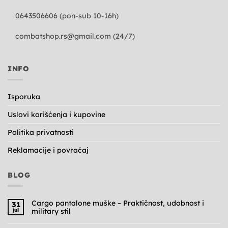
0643506606 (pon-sub 10-16h)
combatshop.rs@gmail.com
(24/7)
INFO
Isporuka
Uslovi korišćenja i kupovine
Politika privatnosti
Reklamacije i povraćaj
BLOG
Cargo pantalone muške – Praktičnost, udobnost i
31
jul
military stil
Nema
komentara