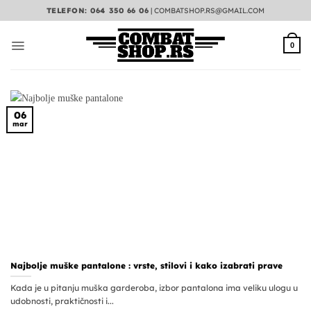
Preskoči
TELEFON: 064 350 66 06
|
COMBATSHOP.RS@GMAIL.COM
na
sadržaj
0
06
mar
Najbolje muške pantalone : vrste, stilovi i kako izabrati prave
Kada je u pitanju muška garderoba, izbor pantalona ima veliku ulogu u
udobnosti, praktičnosti i...