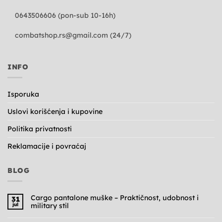
0643506606 (pon-sub 10-16h)
combatshop.rs@gmail.com
(24/7)
INFO
Isporuka
Uslovi korišćenja i kupovine
Politika privatnosti
Reklamacije i povraćaj
BLOG
Cargo pantalone muške – Praktičnost, udobnost i
31
jul
military stil
Nema
komentara