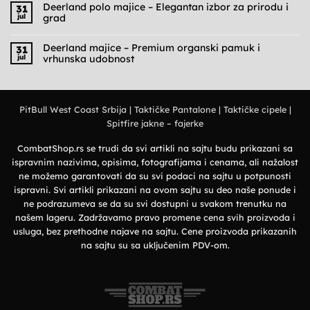
na
Deerland polo majice – Elegantan izbor za prirodu i
31
Cargo
jul
grad
pantalone
muške
Nema
–
komentara
Praktičnost,
na
Deerland majice – Premium organski pamuk i
31
udobnost
Deerland
jul
vrhunska udobnost
i
polo
military
majice
Nema
stil
–
komentara
Elegantan
na
izbor
Deerland
za
majice
prirodu
PitBull West Coast Srbija
|
Taktičke Pantalone
|
Taktičke cipele
|
–
i
Premium
grad
Spitfire jakne – fajerke
organski
pamuk
i
vrhunska
CombatShop.rs se trudi da svi artikli na sajtu budu prikazani sa
udobnost
ispravnim nazivima, opisima, fotografijama i cenama, ali nažalost
ne možemo garantovati da su svi podaci na sajtu u potpunosti
ispravni. Svi artikli prikazani na ovom sajtu su deo naše ponude i
ne podrazumeva se da su svi dostupni u svakom trenutku na
našem lageru. Zadržavamo pravo promene cena svih proizvoda i
usluga, bez prethodne najave na sajtu. Cene proizvoda prikazanih
na sajtu su sa uključenim PDV-om.