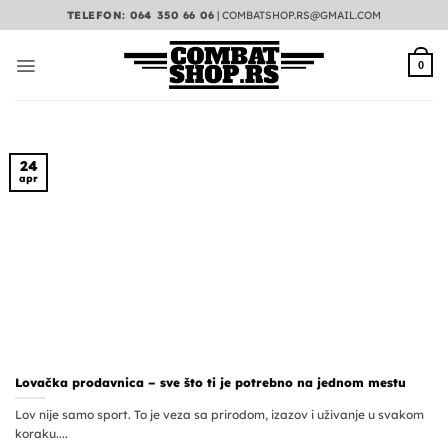
Preskoči
TELEFON: 064 350 66 06
|
COMBATSHOP.RS@GMAIL.COM
na
sadržaj
0
24
apr
Lovačka prodavnica – sve što ti je potrebno na jednom mestu
Lov nije samo sport. To je veza sa prirodom, izazov i uživanje u svakom
koraku....