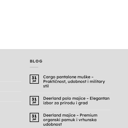
BLOG
Cargo pantalone muške –
31
jul
Praktičnost, udobnost i military
stil
Nema
komentara
na
Deerland polo majice – Elegantan
31
Cargo
jul
izbor za prirodu i grad
pantalone
muške
Nema
–
komentara
Praktičnost,
na
Deerland majice – Premium
31
udobnost
Deerland
jul
organski pamuk i vrhunska
i
polo
military
majice
udobnost
stil
–