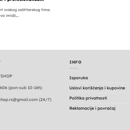
nt svakog zaštitarskog tima.
a imidž,...
T
INFO
TSHOP
Isporuka
606 (pon-sub 10-16h)
Uslovi korišćenja i kupovine
Politika privatnosti
hop.rs@gmail.com
(24/7)
Reklamacije i povraćaj