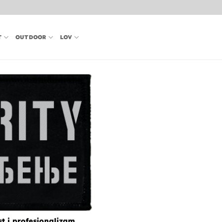
T
OUTDOOR
LOV
st i profesionalizam