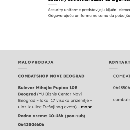
Security uniforme predstavljaju ključni eleme
Odgovarajuća uniforma ne samo da poboljšav
MALOPRODAJA
KONTAK
COMBATSHOP NOVI BEOGRAD
COMBA
Bulevar Mihajla Pupina 10E
0643506
Beograd
(YU Biznis Centar Novi
combats
Beograd – lokal 17 visoko prizemlje –
ulaz iz ulice Trešnjinog cveta) –
mapa
Radno vreme: 10-16h (pon-sub)
0643506606