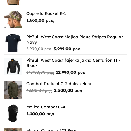
Caprella Kačket K-1
1.660,00
рсд
PitBull West Coast Majica Pique Stripes Regular -
Navy
Originalna
Trenutna
5.990,00
рсд
3.999,00
рсд
cena
cena
je
je:
PitBull West Coast fajerka jakna Centurion II -
bila:
3.999,00 рсд.
Black
5.990,00 рсд.
Originalna
Trenutna
14.990,00
рсд
12.990,00
рсд
cena
cena
je
je:
Combat Tactical C-2 duks zeleni
bila:
12.990,00 рсд.
Originalna
Trenutna
4.500,00
рсд
2.500,00
рсд
14.990,00 рсд.
cena
cena
je
je:
bila:
2.500,00 рсд.
Majica Combat C-4
4.500,00 рсд.
2.100,00
рсд
Majica Caprella 223 Rem