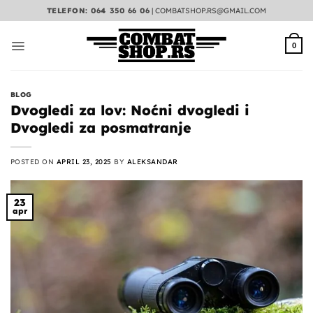
Preskoči
TELEFON: 064 350 66 06
|
COMBATSHOP.RS@GMAIL.COM
na
sadržaj
0
BLOG
Dvogledi za lov: Noćni dvogledi i
Dvogledi za posmatranje
POSTED ON
APRIL 23, 2025
BY
ALEKSANDAR
23
apr