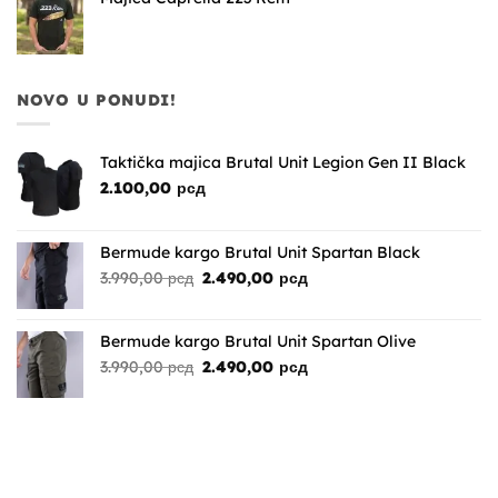
NOVO U PONUDI!
Taktička majica Brutal Unit Legion Gen II Black
2.100,00
рсд
Bermude kargo Brutal Unit Spartan Black
Originalna
Trenutna
3.990,00
рсд
2.490,00
рсд
cena
cena
je
je:
bila:
2.490,00 рсд.
Bermude kargo Brutal Unit Spartan Olive
3.990,00 рсд.
Originalna
Trenutna
3.990,00
рсд
2.490,00
рсд
cena
cena
je
je:
bila:
2.490,00 рсд.
3.990,00 рсд.