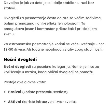
Dovoljno je jak za detalje, a i dalje stabilan u ruci bez
stativa.
Dvogledi za posmatranje često dolaze sa većim sočivima,
boljim premazima i anti-refleks tehnologijom. To
omogućava jasan i kontrastan prikaz čak i pri slabijem
svetlu.
Za astronomsko posmatranje koristi se veće uvećanje – npr.
12×50 ili više. Ali tada je neophodan stativ zbog stabilnosti.
Noćni dvogledi
Noćni dvogledi
su posebna kategorija. Namenjeni su za
korišćenje u mraku, kada obični dvogledi ne pomažu.
Postoje dve glavne vrste:
Pasivni
(koriste preostalu svetlost)
Aktivni
(koriste infracrveni izvor svetla)