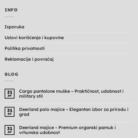
INFO
Isporuka
Uslovi korišćenja i kupovine
Politika privatnosti
Reklamacije i povraćaj
BLOG
Cargo pantalone muške – Praktičnost, udobnost i
31
jul
military stil
Nema
komentara
na
Deerland polo majice – Elegantan izbor za prirodu i
31
Cargo
jul
grad
pantalone
muške
Nema
–
komentara
Praktičnost,
na
Deerland majice – Premium organski pamuk i
31
udobnost
Deerland
jul
vrhunska udobnost
i
polo
military
majice