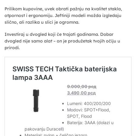
Prilikom kupovine, uvek obrati pažnju na kvalitet stakla,
otpornost i ergonomiju. Jeftiniji modeli možda izgledaju
slično, ali razlika u slici je ogromna.
Investiraj u dvogled koji će trajati godinama. Dobar
dvogled nije samo alat – on je produžetak tvojih očiju u
prirodi.