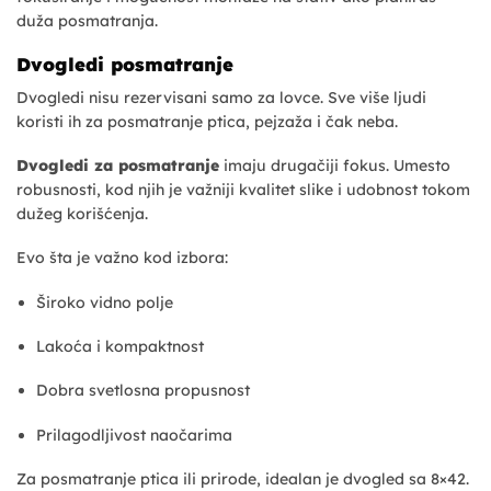
duža posmatranja.
Dvogledi posmatranje
Dvogledi nisu rezervisani samo za lovce. Sve više ljudi
koristi ih za posmatranje ptica, pejzaža i čak neba.
Dvogledi za posmatranje
imaju drugačiji fokus. Umesto
robusnosti, kod njih je važniji kvalitet slike i udobnost tokom
dužeg korišćenja.
Evo šta je važno kod izbora:
Široko vidno polje
Lakoća i kompaktnost
Dobra svetlosna propusnost
Prilagodljivost naočarima
Za posmatranje ptica ili prirode, idealan je dvogled sa 8×42.