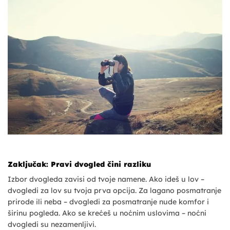
Zaključak: Pravi dvogled čini razliku
Izbor dvogleda zavisi od tvoje namene. Ako ideš u lov –
dvogledi za lov su tvoja prva opcija. Za lagano posmatranje
prirode ili neba – dvogledi za posmatranje nude komfor i
širinu pogleda. Ako se krećeš u noćnim uslovima – noćni
dvogledi su nezamenljivi.