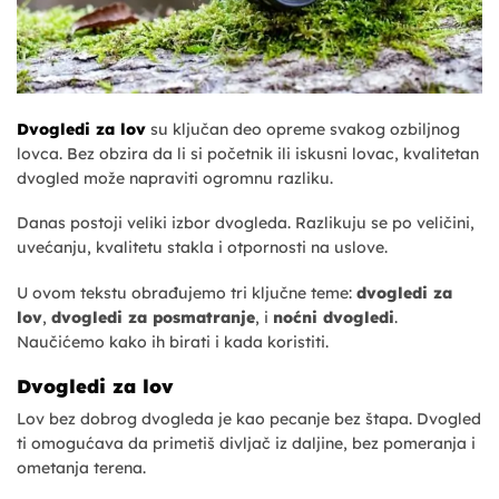
Dvogledi za lov
su ključan deo opreme svakog ozbiljnog
lovca. Bez obzira da li si početnik ili iskusni lovac, kvalitetan
dvogled može napraviti ogromnu razliku.
Danas postoji veliki izbor dvogleda. Razlikuju se po veličini,
uvećanju, kvalitetu stakla i otpornosti na uslove.
U ovom tekstu obrađujemo tri ključne teme:
dvogledi za
lov
,
dvogledi za posmatranje
, i
noćni dvogledi
.
Naučićemo kako ih birati i kada koristiti.
Dvogledi za lov
Lov bez dobrog dvogleda je kao pecanje bez štapa. Dvogled
ti omogućava da primetiš divljač iz daljine, bez pomeranja i
ometanja terena.