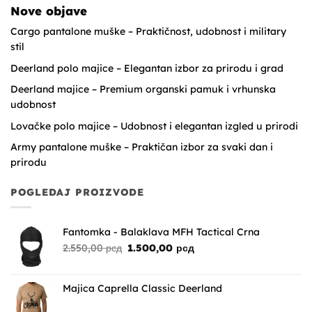
Nove objave
Cargo pantalone muške – Praktičnost, udobnost i military
stil
Deerland polo majice – Elegantan izbor za prirodu i grad
Deerland majice – Premium organski pamuk i vrhunska
udobnost
Lovačke polo majice – Udobnost i elegantan izgled u prirodi
Army pantalone muške – Praktičan izbor za svaki dan i
prirodu
POGLEDAJ PROIZVODE
Fantomka - Balaklava MFH Tactical Crna
Originalna
Trenutna
2.550,00
рсд
1.500,00
рсд
cena
cena
je
je:
bila:
1.500,00 рсд.
Majica Caprella Classic Deerland
2.550,00 рсд.