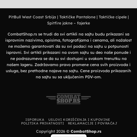
Nema
stil
–
komentara
Elegantan
na
izbor
Deerland
za
majice
prirodu
PitBull West Coast Srbija
|
Taktičke Pantalone
|
Taktičke cipele
|
–
i
Premium
grad
Spitfire jakne – fajerke
organski
pamuk
i
vrhunska
CombatShop.rs se trudi da svi artikli na sajtu budu prikazani sa
udobnost
ispravnim nazivima, opisima, fotografijama i cenama, ali nažalost
ne možemo garantovati da su svi podaci na sajtu u potpunosti
ispravni. Svi artikli prikazani na ovom sajtu su deo naše ponude i
ne podrazumeva se da su svi dostupni u svakom trenutku na
našem lageru. Zadržavamo pravo promene cena svih proizvoda i
usluga, bez prethodne najave na sajtu. Cene proizvoda prikazanih
na sajtu su sa uključenim PDV-om.
ISPORUKA
USLOVI KORIŠĆENJA I KUPOVINE
POLITIKA PRIVATNOSTI
REKLAMACIJE I POVRAĆAJ
Copyright 2026 ©
CombatShop.rs