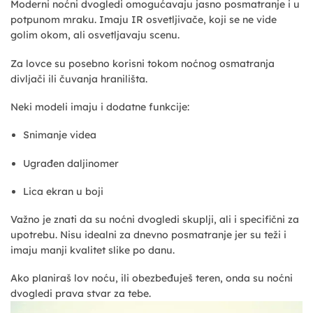
Moderni noćni dvogledi omogućavaju jasno posmatranje i u
potpunom mraku. Imaju IR osvetljivače, koji se ne vide
golim okom, ali osvetljavaju scenu.
Za lovce su posebno korisni tokom noćnog osmatranja
divljači ili čuvanja hranilišta.
Neki modeli imaju i dodatne funkcije:
Snimanje videa
Ugrađen daljinomer
Lica ekran u boji
Važno je znati da su noćni dvogledi skuplji, ali i specifični za
upotrebu. Nisu idealni za dnevno posmatranje jer su teži i
imaju manji kvalitet slike po danu.
Ako planiraš lov noću, ili obezbeđuješ teren, onda su noćni
dvogledi prava stvar za tebe.