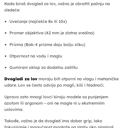
Kada biraš dvogled za lov, važno je obratiti pažnju na
sledeće:
Uvećanje (najčešće 8x ili 10x)
Promer objektiva (42 mm je zlatna sredina)
Prizma (Bak-4 prizme daju bolju sliku)
Otpornost na vodu i maglu
Gumirani oklop za dodatnu zaštitu
Dvogledi za lov
moraju biti otporni na vlagu i mehaničke
udare. Lov se često odvija po magli, kiši i hladnoći.
Upravo zato mnogi lovci biraju modele sa punjenjem
azotom ili argonom – oni ne magle ni u ekstremnim
uslovima.
Takođe, važno je da dvogled ima dobar grip, lako
fokusiranje i mogućnost montaže na stativ ako planiraš