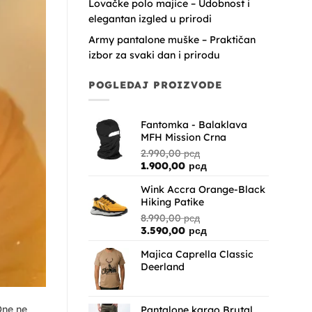
Lovačke polo majice – Udobnost i
elegantan izgled u prirodi
Army pantalone muške – Praktičan
izbor za svaki dan i prirodu
POGLEDAJ PROIZVODE
Fantomka - Balaklava
MFH Mission Crna
2.990,00
рсд
Originalna
Trenutna
1.900,00
рсд
cena
cena
Wink Accra Orange-Black
je
je:
Hiking Patike
bila:
1.900,00 рсд.
2.990,00 рсд.
8.990,00
рсд
Originalna
Trenutna
3.590,00
рсд
cena
cena
Majica Caprella Classic
je
je:
Deerland
bila:
3.590,00 рсд.
8.990,00 рсд.
One ne
Pantalone kargo Brutal