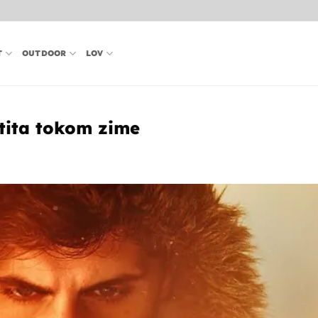
T
OUTDOOR
LOV
tita tokom zime