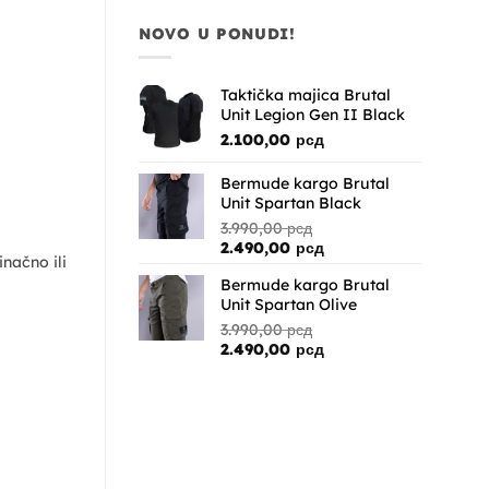
cena
cena
je
je:
NOVO U PONUDI!
bila:
2.490,00 рсд.
3.390,00 рсд.
Taktička majica Brutal
Unit Legion Gen II Black
2.100,00
рсд
Bermude kargo Brutal
Unit Spartan Black
3.990,00
рсд
Originalna
Trenutna
2.490,00
рсд
načno ili
cena
cena
Bermude kargo Brutal
je
je:
Unit Spartan Olive
bila:
2.490,00 рсд.
3.990,00 рсд.
3.990,00
рсд
Originalna
Trenutna
2.490,00
рсд
cena
cena
je
je:
bila:
2.490,00 рсд.
3.990,00 рсд.