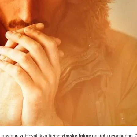
 postanu zahtevni, kvalitetne
zimske jakne
postaju neophodne. 