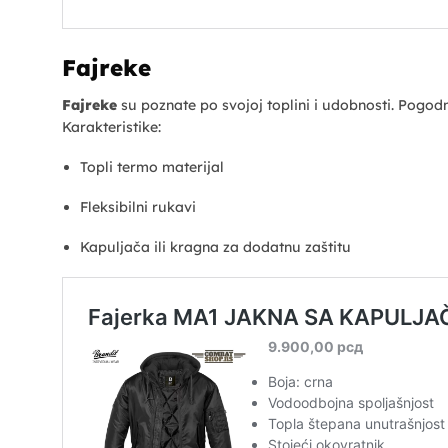
Fajreke
Fajreke
su poznate po svojoj toplini i udobnosti. Pogodn
Karakteristike:
Topli termo materijal
Fleksibilni rukavi
Kapuljača ili kragna za dodatnu zaštitu