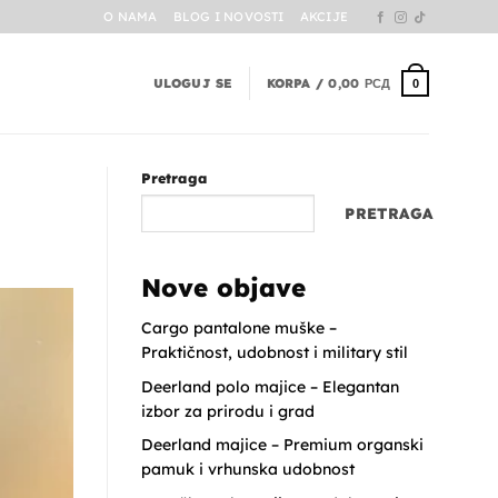
O NAMA
BLOG I NOVOSTI
AKCIJE
ULOGUJ SE
KORPA /
0,00
РСД
0
Pretraga
PRETRAGA
Nove objave
Cargo pantalone muške –
Praktičnost, udobnost i military stil
Deerland polo majice – Elegantan
izbor za prirodu i grad
Deerland majice – Premium organski
pamuk i vrhunska udobnost