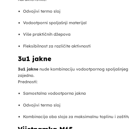
Odvojivi termo sloj
Vodootporni spoljašnji materijal
Više praktičnih džepova
Fleksibilnost za različite aktivnosti
3u1 jakne
3u1 jakne
nude kombinaciju vodootpornog spoljašnjeg slo
zajedno.
Prednosti:
Samostalna vodootporna jakna
Odvojivi termo sloj
Kombinacija oba sloja za maksimalnu toplinu i zaštit