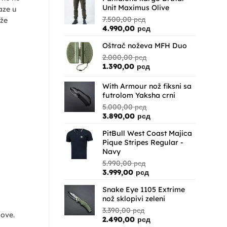
Unit Maximus Olive
aze u
7.500,00
рсд
ože
Originalna
Trenutna
4.990,00
рсд
cena
cena
Oštrač noževa MFH Duo
je
je:
bila:
4.990,00 рсд.
2.000,00
рсд
7.500,00 рсд.
Originalna
Trenutna
1.390,00
рсд
cena
cena
je
je:
With Armour nož fiksni sa
bila:
1.390,00 рсд.
futrolom Yaksha crni
2.000,00 рсд.
5.000,00
рсд
Originalna
Trenutna
3.890,00
рсд
cena
cena
PitBull West Coast Majica
je
je:
Pique Stripes Regular -
bila:
3.890,00 рсд.
Navy
5.000,00 рсд.
5.990,00
рсд
Originalna
Trenutna
3.999,00
рсд
cena
cena
Snake Eye 1105 Extrime
je
je:
nož sklopivi zeleni
bila:
3.999,00 рсд.
5.990,00 рсд.
3.390,00
рсд
love.
Originalna
Trenutna
2.490,00
рсд