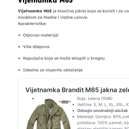
Vijetnamka M65
Vijetnamka M65
je klasična jakna koja se koristi i za vo
modelom za hladne i vlažne uslove.
Karakteristike:
Otporan materijal
Više džepova
Kapuljača koja se može sklopiti u kragnu
Idealna za slojevito oblačenje