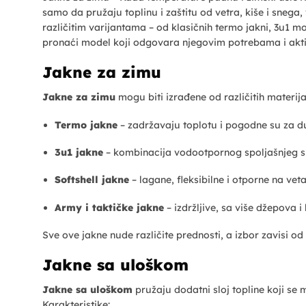
samo da pružaju toplinu i zaštitu od vetra, kiše i sneg
različitim varijantama – od klasičnih termo jakni, 3u1 mo
pronaći model koji odgovara njegovim potrebama i akt
Jakne za zimu
Jakne za zimu
mogu biti izrađene od različitih materijal
Termo jakne
– zadržavaju toplotu i pogodne su za d
3u1 jakne
– kombinacija vodootpornog spoljašnjeg sl
Softshell jakne
– lagane, fleksibilne i otporne na veta
Army i taktičke jakne
– izdržljive, sa više džepova 
Sve ove jakne nude različite prednosti, a izbor zavisi od a
Jakne sa uloškom
Jakne sa uloškom
pružaju dodatni sloj topline koji se
Karakteristike: