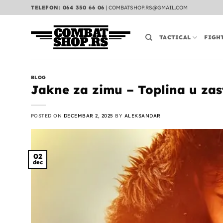
Preskoči
TELEFON: 064 350 66 06
|
COMBATSHOP.RS@GMAIL.COM
na
sadržaj
TACTICAL
FIGH
BLOG
Jakne za zimu – Toplina u zas
POSTED ON
DECEMBAR 2, 2025
BY
ALEKSANDAR
02
dec