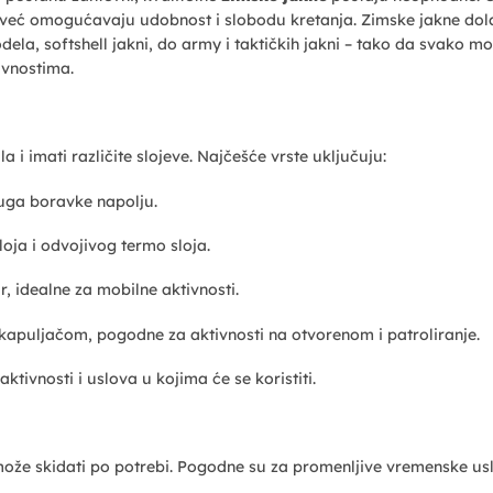
a, već omogućavaju udobnost i slobodu kretanja. Zimske jakne dol
dela, softshell jakni, do army i taktičkih jakni – tako da svako m
ivnostima.
a i imati različite slojeve. Najčešće vrste uključuju:
uga boravke napolju.
oja i odvojivog termo sloja.
r, idealne za mobilne aktivnosti.
i kapuljačom, pogodne za aktivnosti na otvorenom i patroliranje.
ktivnosti i uslova u kojima će se koristiti.
 može skidati po potrebi. Pogodne su za promenljive vremenske us