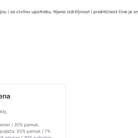
jnu i za civilnu upotrebu. Njena izdržljivost i praktičnost čine je o