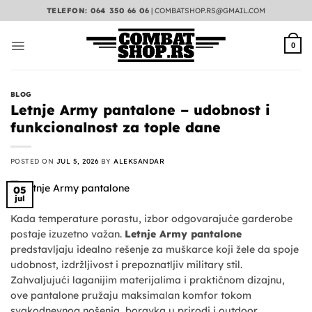
Preskoči
TELEFON: 064 350 66 06
|
COMBATSHOP.RS@GMAIL.COM
na
sadržaj
0
BLOG
Letnje Army pantalone – udobnost i
funkcionalnost za tople dane
POSTED ON
JUL 5, 2026
BY
ALEKSANDAR
05
jul
Kada temperature porastu, izbor odgovarajuće garderobe
postaje izuzetno važan.
Letnje Army pantalone
predstavljaju idealno rešenje za muškarce koji žele da spoje
udobnost, izdržljivost i prepoznatljiv military stil.
Zahvaljujući laganijim materijalima i praktičnom dizajnu,
ove pantalone pružaju maksimalan komfor tokom
svakodnevnog nošenja, boravka u prirodi i outdoor