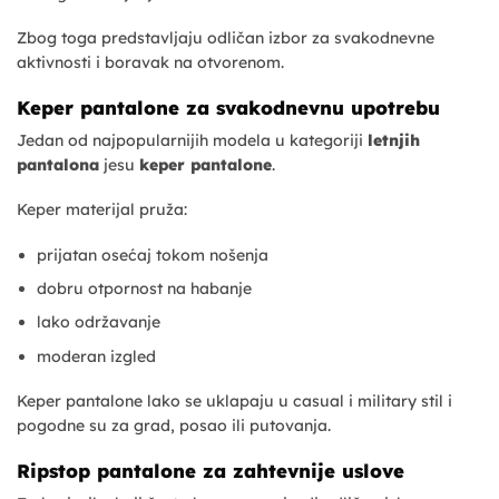
Zbog toga predstavljaju odličan izbor za svakodnevne
aktivnosti i boravak na otvorenom.
Keper pantalone za svakodnevnu upotrebu
Jedan od najpopularnijih modela u kategoriji
letnjih
pantalona
jesu
keper pantalone
.
Keper materijal pruža:
prijatan osećaj tokom nošenja
dobru otpornost na habanje
lako održavanje
moderan izgled
Keper pantalone lako se uklapaju u casual i military stil i
pogodne su za grad, posao ili putovanja.
Ripstop pantalone za zahtevnije uslove