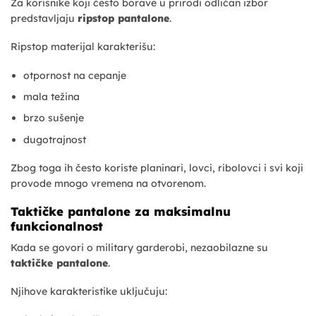
Za korisnike koji često borave u prirodi odličan izbor
predstavljaju
ripstop pantalone
.
Ripstop materijal karakterišu:
otpornost na cepanje
mala težina
brzo sušenje
dugotrajnost
Zbog toga ih često koriste planinari, lovci, ribolovci i svi koji
provode mnogo vremena na otvorenom.
Taktičke pantalone za maksimalnu
funkcionalnost
Kada se govori o military garderobi, nezaobilazne su
taktičke pantalone
.
Njihove karakteristike uključuju: