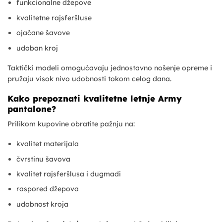
funkcionalne džepove
kvalitetne rajsferšluse
ojačane šavove
udoban kroj
Taktički modeli omogućavaju jednostavno nošenje opreme i
pružaju visok nivo udobnosti tokom celog dana.
Kako prepoznati kvalitetne letnje Army
pantalone?
Prilikom kupovine obratite pažnju na:
kvalitet materijala
čvrstinu šavova
kvalitet rajsferšlusa i dugmadi
raspored džepova
udobnost kroja