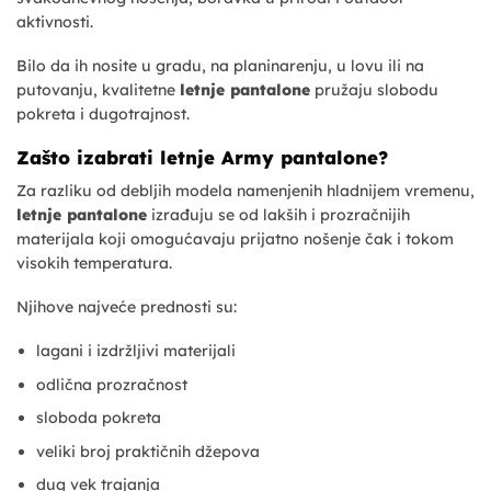
aktivnosti.
Bilo da ih nosite u gradu, na planinarenju, u lovu ili na
putovanju, kvalitetne
letnje pantalone
pružaju slobodu
pokreta i dugotrajnost.
Zašto izabrati letnje Army pantalone?
Za razliku od debljih modela namenjenih hladnijem vremenu,
letnje pantalone
izrađuju se od lakših i prozračnijih
materijala koji omogućavaju prijatno nošenje čak i tokom
visokih temperatura.
Njihove najveće prednosti su:
lagani i izdržljivi materijali
odlična prozračnost
sloboda pokreta
veliki broj praktičnih džepova
dug vek trajanja