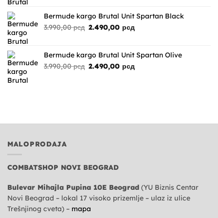
Bermude kargo Brutal Unit Spartan Black
Originalna
Trenutna
3.990,00
рсд
2.490,00
рсд
cena
cena
je
je:
bila:
2.490,00 рсд.
Bermude kargo Brutal Unit Spartan Olive
3.990,00 рсд.
Originalna
Trenutna
3.990,00
рсд
2.490,00
рсд
cena
cena
je
je:
bila:
2.490,00 рсд.
3.990,00 рсд.
MALOPRODAJA
COMBATSHOP NOVI BEOGRAD
Bulevar Mihajla Pupina 10E Beograd
(YU Biznis Centar
Novi Beograd – lokal 17 visoko prizemlje – ulaz iz ulice
Trešnjinog cveta) –
mapa