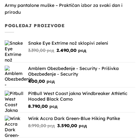
Army pantalone muške – Praktičan izbor za svaki dan i
prirodu
POGLEDAJ PROIZVODE
Snake Eye Extrime nož sklopivi zeleni
Originalna
Trenutna
3.390,00
рсд
2.490,00
рсд
cena
cena
je
je:
bila:
2.490,00 рсд.
Amblem Obezbeđenje - Security - Prišivka
3.390,00 рсд.
Obezbeđenje - Security
400,00
рсд
PitBull West Coast jakna Windbreaker Athletic
Hooded Black Camo
8.790,00
рсд
Wink Accra Dark Green-Blue Hiking Patike
Originalna
Trenutna
8.990,00
рсд
3.590,00
рсд
cena
cena
je
je: