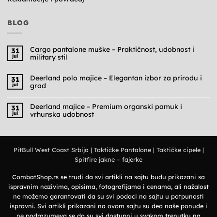
BLOG
Cargo pantalone muške – Praktičnost, udobnost i
31
jul
military stil
Nema
komentara
na
Deerland polo majice – Elegantan izbor za prirodu i
31
Cargo
jul
grad
pantalone
muške
Nema
–
komentara
Praktičnost,
na
Deerland majice – Premium organski pamuk i
31
udobnost
Deerland
jul
vrhunska udobnost
i
polo
military
majice
Nema
stil
–
komentara
Elegantan
na
izbor
Deerland
za
majice
prirodu
PitBull West Coast Srbija
|
Taktičke Pantalone
|
Taktičke cipele
|
–
i
Premium
grad
Spitfire jakne – fajerke
organski
pamuk
i
vrhunska
CombatShop.rs se trudi da svi artikli na sajtu budu prikazani sa
udobnost
ispravnim nazivima, opisima, fotografijama i cenama, ali nažalost
ne možemo garantovati da su svi podaci na sajtu u potpunosti
ispravni. Svi artikli prikazani na ovom sajtu su deo naše ponude i
ne podrazumeva se da su svi dostupni u svakom trenutku na