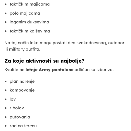
taktičkim majicama
polo majicama
laganim duksevima
taktičkim kaiševima
Na taj način lako mogu postati deo svakodnevnog, outdoor
ili military outfita.
Za koje aktivnosti su najbolje?
Kvalitetne
letnje Army pantalone
odličan su izbor za:
planinarenje
kampovanje
lov
ribolov
putovanja
rad na terenu