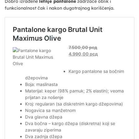
Dobro izrađene
letnje pantalone
zadržaće oblik i
funkcionalnost čak i nakon dugotrajnog korišćenja.