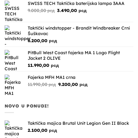
bila:
3.590,00 рсд.
SWISS TECH Taktička baterijska lampa 3AAA
8.990,00 рсд.
Originalna
Trenutna
9.000,00
рсд
3.490,00
рсд
cena
cena
je
je:
bila:
3.490,00 рсд.
Taktički windstopper - Brandit Windbreaker Crni
9.000,00 рсд.
Šuškavac
6.200,00
рсд
PitBull West Coast fajerka MA 1 Logo Flight
Jacket 2 OLIVE
11.990,00
рсд
Fajerka MFH MA1 crna
Originalna
Trenutna
11.990,00
рсд
9.200,00
рсд
cena
cena
je
je:
bila:
9.200,00 рсд.
NOVO U PONUDI!
11.990,00 рсд.
Taktička majica Brutal Unit Legion Gen II Black
2.100,00
рсд