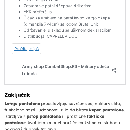
Zaključak
Letnje pantalone
predstavljaju savršen spoj military stila,
funkcionalnosti i udobnosti. Bilo da birate
keper pantalone
,
izdržljive
ripstop pantalone
ili praktične
taktičke
pantalone
, kvalitetan model pružiće maksimalnu slobodu
pokreta i dug vek trajanja.