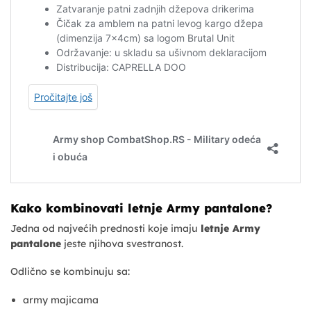
Kako kombinovati letnje Army pantalone?
Jedna od najvećih prednosti koje imaju
letnje Army
pantalone
jeste njihova svestranost.
Odlično se kombinuju sa:
army majicama