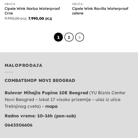
OBUĆA
OBUĆA
Cipele Wink Norba Waterproof
Cipele Wink Ravilla Waterproof
Crne
zelene
Originalna
Trenutna
9.990,00
рсд
7.990,00
рсд
cena
cena
je
je:
bila:
7.990,00 рсд.
9.990,00 рсд.
1
2
MALOPRODAJA
COMBATSHOP NOVI BEOGRAD
Bulevar Mihajla Pupina 10E Beograd
(YU Biznis Centar
Novi Beograd – lokal 17 visoko prizemlje – ulaz iz ulice
Trešnjinog cveta) –
mapa
Radno vreme: 10-16h (pon-sub)
0643506606