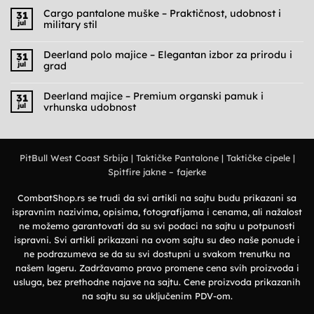
Cargo pantalone muške – Praktičnost, udobnost i
31
jul
military stil
Nema
komentara
na
Deerland polo majice – Elegantan izbor za prirodu i
31
Cargo
jul
grad
pantalone
muške
Nema
–
komentara
Praktičnost,
na
Deerland majice – Premium organski pamuk i
31
udobnost
Deerland
jul
vrhunska udobnost
i
polo
military
majice
Nema
stil
–
komentara
Elegantan
na
izbor
Deerland
za
majice
prirodu
PitBull West Coast Srbija
|
Taktičke Pantalone
|
Taktičke cipele
|
–
i
Premium
grad
Spitfire jakne – fajerke
organski
pamuk
i
vrhunska
CombatShop.rs se trudi da svi artikli na sajtu budu prikazani sa
udobnost
ispravnim nazivima, opisima, fotografijama i cenama, ali nažalost
ne možemo garantovati da su svi podaci na sajtu u potpunosti
ispravni. Svi artikli prikazani na ovom sajtu su deo naše ponude i
ne podrazumeva se da su svi dostupni u svakom trenutku na
našem lageru. Zadržavamo pravo promene cena svih proizvoda i
usluga, bez prethodne najave na sajtu. Cene proizvoda prikazanih
na sajtu su sa uključenim PDV-om.