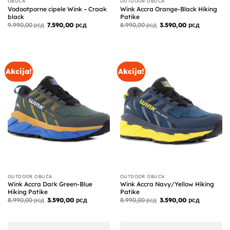
OBUĆA
OUTDOOR OBUĆA
Vodootporne cipele Wink – Craak
Wink Accra Orange-Black Hiking
black
Patike
Originalna
Trenutna
Originalna
Trenutna
9.990,00
рсд
7.590,00
рсд
8.990,00
рсд
3.590,00
рсд
cena
cena
cena
cena
je
je:
je
je:
bila:
7.590,00 рсд.
bila:
3.590,00 р
9.990,00 рсд.
8.990,00 рсд.
Akcija!
Akcija!
OUTDOOR OBUĆA
OUTDOOR OBUĆA
Wink Accra Dark Green-Blue
Wink Accra Navy/Yellow Hiking
Hiking Patike
Patike
Originalna
Trenutna
Originalna
Trenutna
8.990,00
рсд
3.590,00
рсд
8.990,00
рсд
3.590,00
рсд
cena
cena
cena
cena
je
je:
je
je:
bila:
3.590,00 рсд.
bila:
3.590,00 р
8.990,00 рсд.
8.990,00 рсд.