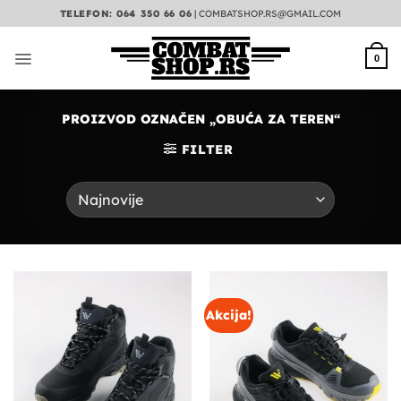
Preskoči
TELEFON: 064 350 66 06
|
COMBATSHOP.RS@GMAIL.COM
na
sadržaj
0
PROIZVOD OZNAČEN „OBUĆA ZA TEREN“
FILTER
Akcija!