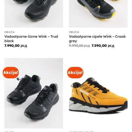
OBUĆA
OBUĆA
Vodootporne čizme Wink – Trud
Vodootporne cipele Wink – Craak
black
grey
Originalna
Trenutna
7.990,00
рсд
9.990,00
рсд
7.590,00
рсд
cena
cena
je
je:
bila:
7.590,00 р
9.990,00 рсд.
Akcija!
Akcija!