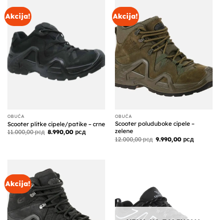
Akcija!
Akcija!
OBUĆA
OBUĆA
Scooter poluduboke cipele –
Scooter plitke cipele/patike – crne
zelene
Originalna
Trenutna
11.000,00
рсд
8.990,00
рсд
cena
cena
Originalna
Trenutna
12.000,00
рсд
9.990,00
рсд
je
je:
cena
cena
bila:
8.990,00 рсд.
je
je:
11.000,00 рсд.
bila:
9.990,00 
12.000,00 рсд.
Akcija!