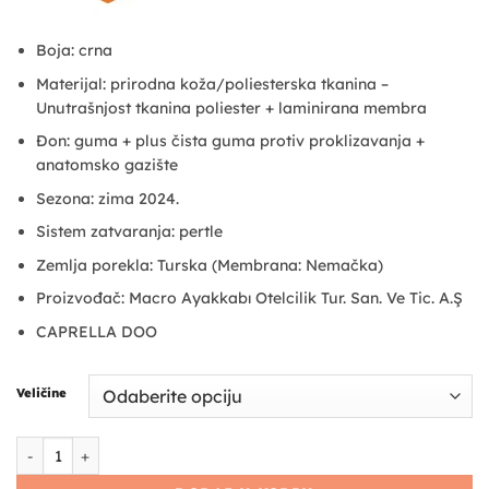
Boja: crna
Materijal: prirodna koža/poliesterska tkanina –
Unutrašnjost tkanina poliester + laminirana membra
Đon: guma + plus čista guma protiv proklizavanja +
anatomsko gazište
Sezona: zima 2024.
Sistem zatvaranja: pertle
Zemlja porekla: Turska (Membrana: Nemačka)
Proizvođač: Macro Ayakkabı Otelcilik Tur. San. Ve Tic. A.Ş
CAPRELLA DOO
Veličine
Scooter poluduboke cipele - crne količina