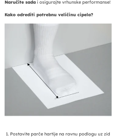
Naručite sada
i osigurajte vrhunske performanse!
Kako odrediti potrebnu veličinu cipela?
Postavite parče hartije na ravnu podlogu uz zid