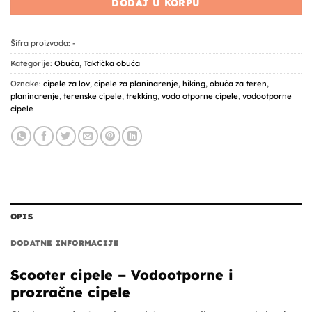
DODAJ U KORPU
Šifra proizvoda:
-
Kategorije:
Obuća
,
Taktička obuća
Oznake:
cipele za lov
,
cipele za planinarenje
,
hiking
,
obuća za teren
,
planinarenje
,
terenske cipele
,
trekking
,
vodo otporne cipele
,
vodootporne
cipele
OPIS
DODATNE INFORMACIJE
Scooter cipele – Vodootporne i
prozračne cipele