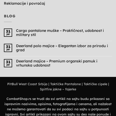
Reklamacije i povraćaj
BLOG
Cargo pantalone muške – Praktičnost, udobnost i
31
jul
military stil
Nema
komentara
na
Deerland polo majice – Elegantan izbor za prirodu i
31
Cargo
jul
grad
pantalone
muške
Nema
–
komentara
Praktičnost,
na
Deerland majice – Premium organski pamuk i
31
udobnost
Deerland
jul
vrhunska udobnost
i
polo
military
majice
Nema
stil
–
komentara
Elegantan
na
izbor
Deerland
za
majice
prirodu
PitBull West Coast Srbija
|
Taktičke Pantalone
|
Taktičke cipele
|
–
i
Premium
grad
Spitfire jakne – fajerke
organski
pamuk
i
vrhunska
CombatShop.rs se trudi da svi artikli na sajtu budu prikazani sa
udobnost
ispravnim nazivima, opisima, fotografijama i cenama, ali nažalost
ne možemo garantovati da su svi podaci na sajtu u potpunosti
ispravni. Svi artikli prikazani na ovom sajtu su deo naše ponude i