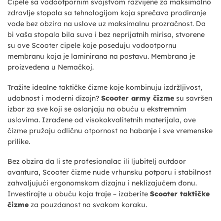
Cipele sa vodootpornim svojstvom razvijene za maksimalno
zdravlje stopala sa tehnologijom koja sprečava prodiranje
vode bez obzira na uslove uz maksimalnu prozračnost. Da
bi vaša stopala bila suva i bez neprijatnih mirisa, stvorene
su ove Scooter cipele koje poseduju vodootpornu
membranu koja je laminirana na postavu. Membrana je
proizvedena u Nemačkoj.
Tražite idealne taktičke čizme koje kombinuju izdržljivost,
udobnost i moderni dizajn?
Scooter army čizme
su savršen
izbor za sve koji se oslanjaju na obuću u ekstremnim
uslovima. Izrađene od visokokvalitetnih materijala, ove
čizme pružaju odličnu otpornost na habanje i sve vremenske
prilike.
Bez obzira da li ste profesionalac ili ljubitelj outdoor
avantura, Scooter čizme nude vrhunsku potporu i stabilnost
zahvaljujući ergonomskom dizajnu i neklizajućem đonu.
Investirajte u obuću koja traje – izaberite
Scooter taktičke
čizme
za pouzdanost na svakom koraku.