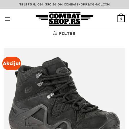
Preskoči
TELEFON: 064 350 66 06
|
COMBATSHOP.RS@GMAIL.COM
na
sadržaj
0
FILTER
Akcija!