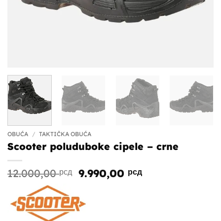
OBUĆA
/
TAKTIČKA OBUĆA
Scooter poluduboke cipele – crne
Originalna
Trenutna
12.000,00
рсд
9.990,00
рсд
cena
cena
je
je:
bila:
9.990,00 рсд.
12.000,00 рсд.