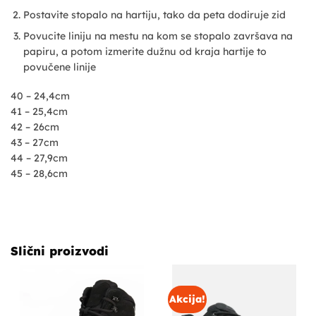
Postavite stopalo na hartiju, tako da peta dodiruje zid
Povucite liniju na mestu na kom se stopalo završava na
papiru, a potom izmerite dužnu od kraja hartije to
povučene linije
40 – 24,4cm
41 – 25,4cm
42 – 26cm
43 – 27cm
44 – 27,9cm
45 – 28,6cm
Slični proizvodi
Akcija!