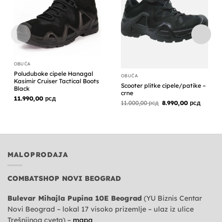
OBUĆA
Poluduboke cipele Hanagal
OBUĆA
Kasimir Cruiser Tactical Boots
Scooter plitke cipele/patike –
Black
crne
11.990,00
рсд
Originalna
Trenut
11.000,00
рсд
8.990,00
рсд
cena
cena
je
je:
bila:
8.990,0
11.000,00 рсд.
MALOPRODAJA
COMBATSHOP NOVI BEOGRAD
Bulevar Mihajla Pupina 10E Beograd
(YU Biznis Centar
Novi Beograd – lokal 17 visoko prizemlje – ulaz iz ulice
Trešnjinog cveta) –
mapa