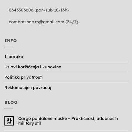
0643506606 (pon-sub 10-16h)
combatshop.rs@gmail.com
(24/7)
INFO
Isporuka
Uslovi korišćenja i kupovine
Politika privatnosti
Reklamacije i povraćaj
BLOG
Cargo pantalone muške – Praktičnost, udobnost i
31
jul
military stil
Nema
komentara