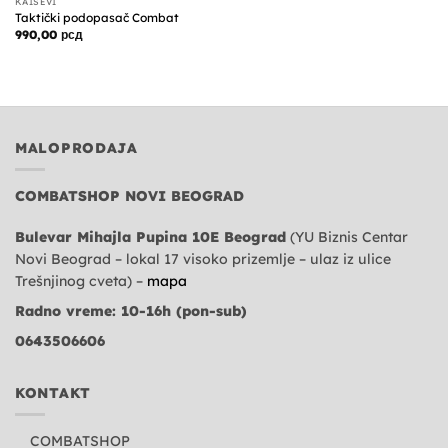
KAIŠEVI
Taktički podopasač Combat
990,00
рсд
MALOPRODAJA
COMBATSHOP NOVI BEOGRAD
Bulevar Mihajla Pupina 10E Beograd
(YU Biznis Centar
Novi Beograd – lokal 17 visoko prizemlje – ulaz iz ulice
Trešnjinog cveta) –
mapa
Radno vreme: 10-16h (pon-sub)
0643506606
KONTAKT
COMBATSHOP