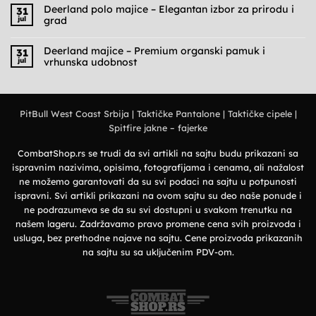
na
Deerland polo majice – Elegantan izbor za prirodu i
31
Cargo
jul
grad
pantalone
muške
Nema
–
komentara
Praktičnost,
na
Deerland majice – Premium organski pamuk i
31
udobnost
Deerland
jul
vrhunska udobnost
i
polo
military
majice
Nema
stil
–
komentara
Elegantan
na
izbor
Deerland
za
majice
prirodu
PitBull West Coast Srbija
|
Taktičke Pantalone
|
Taktičke cipele
|
–
i
Premium
grad
Spitfire jakne – fajerke
organski
pamuk
i
vrhunska
CombatShop.rs se trudi da svi artikli na sajtu budu prikazani sa
udobnost
ispravnim nazivima, opisima, fotografijama i cenama, ali nažalost
ne možemo garantovati da su svi podaci na sajtu u potpunosti
ispravni. Svi artikli prikazani na ovom sajtu su deo naše ponude i
ne podrazumeva se da su svi dostupni u svakom trenutku na
našem lageru. Zadržavamo pravo promene cena svih proizvoda i
usluga, bez prethodne najave na sajtu. Cene proizvoda prikazanih
na sajtu su sa uključenim PDV-om.