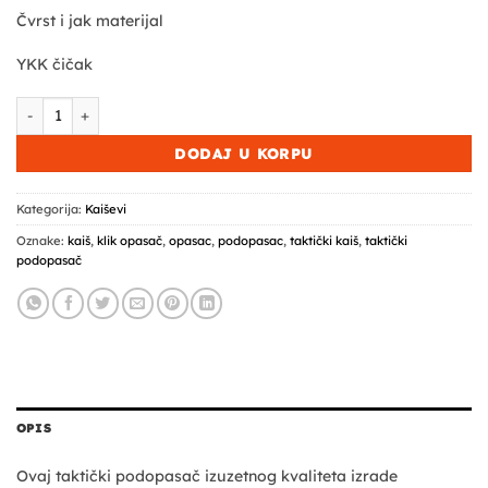
Čvrst i jak materijal
YKK čičak
Taktički podopasač Combat količina
DODAJ U KORPU
Kategorija:
Kaiševi
Oznake:
kaiš
,
klik opasač
,
opasac
,
podopasac
,
taktički kaiš
,
taktički
podopasač
OPIS
Ovaj taktički podopasač izuzetnog kvaliteta izrade