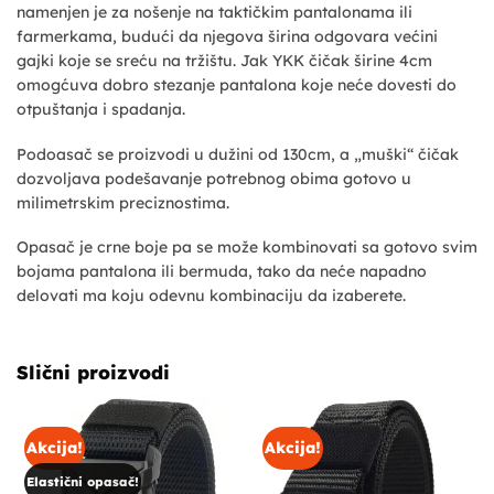
namenjen je za nošenje na taktičkim pantalonama ili
farmerkama, budući da njegova širina odgovara većini
gajki koje se sreću na tržištu. Jak YKK čičak širine 4cm
omogćuva dobro stezanje pantalona koje neće dovesti do
otpuštanja i spadanja.
Podoasač se proizvodi u dužini od 130cm, a „muški“ čičak
dozvoljava podešavanje potrebnog obima gotovo u
milimetrskim preciznostima.
Opasač je crne boje pa se može kombinovati sa gotovo svim
bojama pantalona ili bermuda, tako da neće napadno
delovati ma koju odevnu kombinaciju da izaberete.
Slični proizvodi
Akcija!
Akcija!
Elastični opasač!