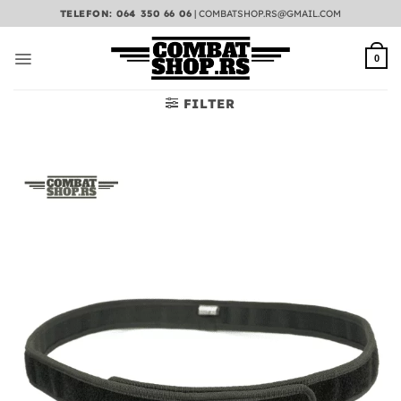
Preskoči
TELEFON: 064 350 66 06
|
COMBATSHOP.RS@GMAIL.COM
na
sadržaj
0
FILTER