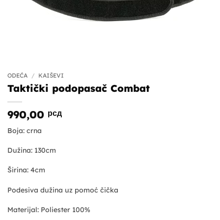
ODEĆA
/
KAIŠEVI
Taktički podopasač Combat
990,00
рсд
Boja: crna
Dužina: 130cm
Širina: 4cm
Podesiva dužina uz pomoć čička
Materijal: Poliester 100%