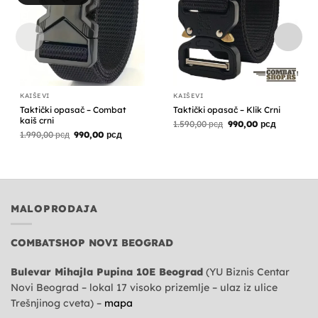
KAIŠEVI
KAIŠEVI
Taktički opasač – Combat
Taktički opasač – Klik Crni
kaiš crni
Originalna
Trenutna
1.590,00
рсд
990,00
рсд
cena
cena
Originalna
Trenutna
1.990,00
рсд
990,00
рсд
je
je:
cena
cena
bila:
990,00 рсд
je
je:
1.590,00 рсд.
bila:
990,00 рсд.
1.990,00 рсд.
MALOPRODAJA
COMBATSHOP NOVI BEOGRAD
Bulevar Mihajla Pupina 10E Beograd
(YU Biznis Centar
Novi Beograd – lokal 17 visoko prizemlje – ulaz iz ulice
Trešnjinog cveta) –
mapa