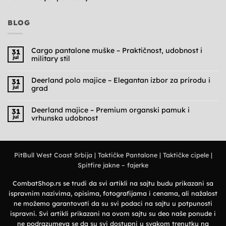
BLOG
Cargo pantalone muške – Praktičnost, udobnost i
31
jul
military stil
Nema
komentara
na
Deerland polo majice – Elegantan izbor za prirodu i
31
Cargo
jul
grad
pantalone
muške
Nema
–
komentara
Praktičnost,
na
Deerland majice – Premium organski pamuk i
31
udobnost
Deerland
jul
vrhunska udobnost
i
polo
military
majice
Nema
stil
–
komentara
Elegantan
na
izbor
Deerland
za
majice
prirodu
PitBull West Coast Srbija
|
Taktičke Pantalone
|
Taktičke cipele
|
–
i
Premium
grad
Spitfire jakne – fajerke
organski
pamuk
i
vrhunska
CombatShop.rs se trudi da svi artikli na sajtu budu prikazani sa
udobnost
ispravnim nazivima, opisima, fotografijama i cenama, ali nažalost
ne možemo garantovati da su svi podaci na sajtu u potpunosti
ispravni. Svi artikli prikazani na ovom sajtu su deo naše ponude i
ne podrazumeva se da su svi dostupni u svakom trenutku na