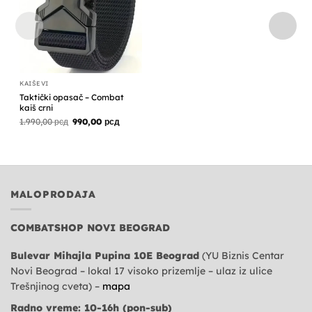
bila:
990,00 рсд
1.590,00 рсд.
KAIŠEVI
Taktički opasač – Combat
kaiš crni
Originalna
Trenutna
1.990,00
рсд
990,00
рсд
cena
cena
je
je:
bila:
990,00 рсд.
1.990,00 рсд.
MALOPRODAJA
COMBATSHOP NOVI BEOGRAD
Bulevar Mihajla Pupina 10E Beograd
(YU Biznis Centar
Novi Beograd – lokal 17 visoko prizemlje – ulaz iz ulice
Trešnjinog cveta) –
mapa
Radno vreme: 10-16h (pon-sub)