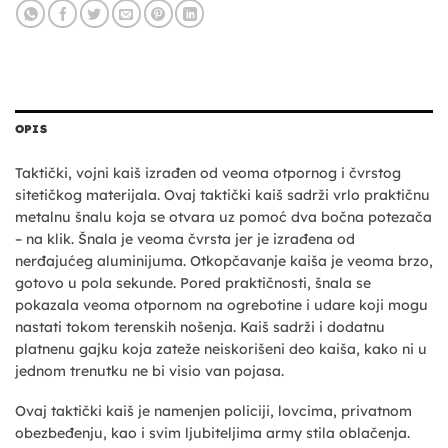
OPIS
Taktički, vojni kaiš izrađen od veoma otpornog i čvrstog
sitetičkog materijala. Ovaj taktički kaiš sadrži vrlo praktičnu
metalnu šnalu koja se otvara uz pomoć dva bočna potezača
– na klik. Šnala je veoma čvrsta jer je izrađena od
nerđajućeg aluminijuma. Otkopčavanje kaiša je veoma brzo,
gotovo u pola sekunde. Pored praktičnosti, šnala se
pokazala veoma otpornom na ogrebotine i udare koji mogu
nastati tokom terenskih nošenja. Kaiš sadrži i dodatnu
platnenu gajku koja zateže neiskorišeni deo kaiša, kako ni u
jednom trenutku ne bi visio van pojasa.
Ovaj taktički kaiš je namenjen policiji, lovcima, privatnom
obezbeđenju, kao i svim ljubiteljima army stila oblačenja.