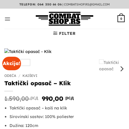
Preskoči
TELEFON: 064 350 66 06
|
COMBATSHOP.RS@GMAIL.COM
na
sadržaj
0
FILTER
Akcija!
ODEĆA
/
KAIŠEVI
Taktički opasač – Klik
Originalna
Trenutna
1.590,00
рсд
990,00
рсд
cena
cena
Taktički opasač – kaiš na klik
je
je:
bila:
990,00 рсд.
Sirovinski sastav: 100% poliester
1.590,00 рсд.
Dužina: 120cm