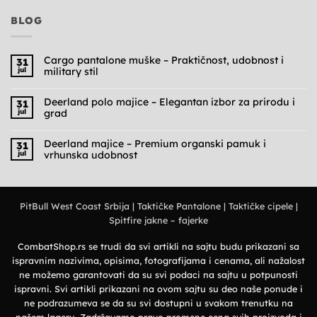
BLOG
Cargo pantalone muške – Praktičnost, udobnost i
31
jul
military stil
Nema
komentara
na
Deerland polo majice – Elegantan izbor za prirodu i
31
Cargo
jul
grad
pantalone
muške
Nema
–
komentara
Praktičnost,
na
Deerland majice – Premium organski pamuk i
31
udobnost
Deerland
jul
vrhunska udobnost
i
polo
military
majice
Nema
stil
–
komentara
Elegantan
na
izbor
Deerland
za
majice
prirodu
PitBull West Coast Srbija
|
Taktičke Pantalone
|
Taktičke cipele
|
–
i
Premium
grad
Spitfire jakne – fajerke
organski
pamuk
i
vrhunska
CombatShop.rs se trudi da svi artikli na sajtu budu prikazani sa
udobnost
ispravnim nazivima, opisima, fotografijama i cenama, ali nažalost
ne možemo garantovati da su svi podaci na sajtu u potpunosti
ispravni. Svi artikli prikazani na ovom sajtu su deo naše ponude i
ne podrazumeva se da su svi dostupni u svakom trenutku na
našem lageru. Zadržavamo pravo promene cena svih proizvoda i