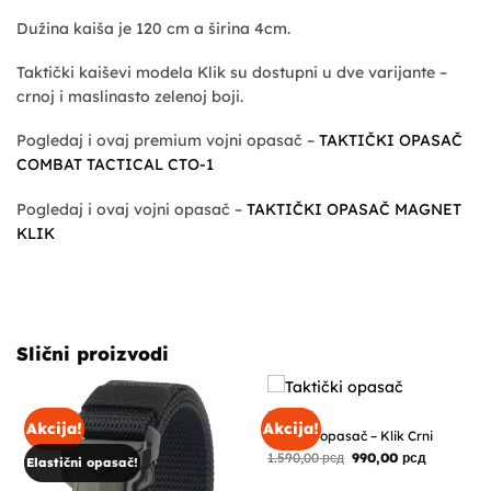
Dužina kaiša je 120 cm a širina 4cm.
Taktički kaiševi modela Klik su dostupni u dve varijante –
crnoj i maslinasto zelenoj boji.
Pogledaj i ovaj premium vojni opasač –
TAKTIČKI OPASAČ
COMBAT TACTICAL CTO-1
Pogledaj i ovaj vojni opasač –
TAKTIČKI OPASAČ MAGNET
KLIK
Slični proizvodi
KAIŠEVI
Akcija!
Akcija!
Taktički opasač – Klik Crni
Originalna
Trenutna
1.590,00
рсд
990,00
рсд
Elastični opasač!
cena
cena
je
je: