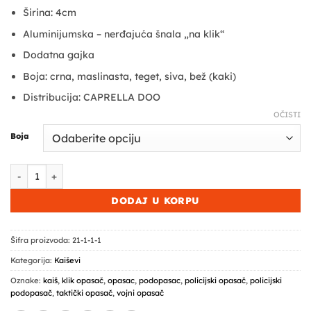
Širina: 4cm
Aluminijumska – nerđajuća šnala „na klik“
Dodatna gajka
Boja: crna, maslinasta, teget, siva, bež (kaki)
Distribucija: CAPRELLA DOO
OČISTI
Boja
Taktički opasač - Klik količina
DODAJ U KORPU
Šifra proizvoda:
21-1-1-1
Kategorija:
Kaiševi
Oznake:
kaiš
,
klik opasač
,
opasac
,
podopasac
,
policijski opasač
,
policijski
podopasač
,
taktički opasač
,
vojni opasač