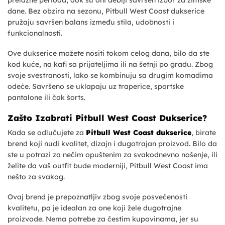
prelažne perioda, dok su oni deblji savršen izbor za zimske
dane. Bez obzira na sezonu, Pitbull West Coast dukserice
pružaju savršen balans između stila, udobnosti i
funkcionalnosti.
Ove dukserice možete nositi tokom celog dana, bilo da ste
kod kuće, na kafi sa prijateljima ili na šetnji po gradu. Zbog
svoje svestranosti, lako se kombinuju sa drugim komadima
odeće. Savršeno se uklapaju uz traperice, sportske
pantalone ili čak šorts.
Zašto Izabrati Pitbull West Coast Dukserice?
Kada se odlučujete za
Pitbull West Coast dukserice
, birate
brend koji nudi kvalitet, dizajn i dugotrajan proizvod. Bilo da
ste u potrazi za nečim opuštenim za svakodnevno nošenje, ili
želite da vaš outfit bude moderniji, Pitbull West Coast ima
nešto za svakog.
Ovaj brend je prepoznatljiv zbog svoje posvećenosti
kvalitetu, pa je idealan za one koji žele dugotrajne
proizvode. Nema potrebe za čestim kupovinama, jer su