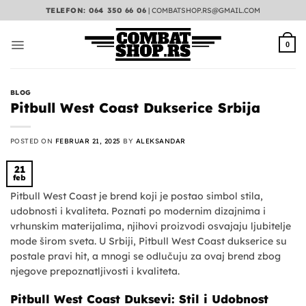
Preskoči
TELEFON: 064 350 66 06
|
COMBATSHOP.RS@GMAIL.COM
na
sadržaj
0
BLOG
Pitbull West Coast Dukserice Srbija
POSTED ON
FEBRUAR 21, 2025
BY
ALEKSANDAR
21
feb
Pitbull West Coast je brend koji je postao simbol stila,
udobnosti i kvaliteta. Poznati po modernim dizajnima i
vrhunskim materijalima, njihovi proizvodi osvajaju ljubitelje
mode širom sveta. U Srbiji, Pitbull West Coast dukserice su
postale pravi hit, a mnogi se odlučuju za ovaj brend zbog
njegove prepoznatljivosti i kvaliteta.
Pitbull West Coast Duksevi: Stil i Udobnost