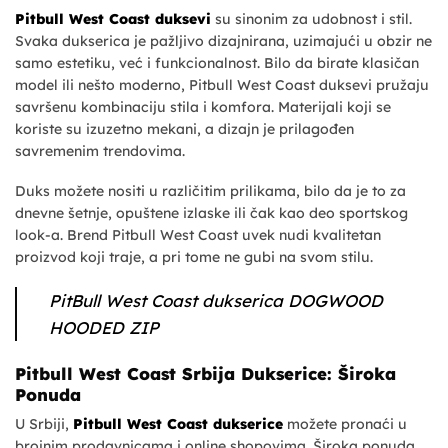
Pitbull West Coast duksevi
su sinonim za udobnost i stil.
Svaka dukserica je pažljivo dizajnirana, uzimajući u obzir ne
samo estetiku, već i funkcionalnost. Bilo da birate klasičan
model ili nešto moderno, Pitbull West Coast duksevi pružaju
savršenu kombinaciju stila i komfora. Materijali koji se
koriste su izuzetno mekani, a dizajn je prilagođen
savremenim trendovima.
Duks možete nositi u različitim prilikama, bilo da je to za
dnevne šetnje, opuštene izlaske ili čak kao deo sportskog
look-a. Brend Pitbull West Coast uvek nudi kvalitetan
proizvod koji traje, a pri tome ne gubi na svom stilu.
PitBull West Coast dukserica DOGWOOD
HOODED ZIP
Pitbull West Coast Srbija Dukserice: Široka
Ponuda
U Srbiji,
Pitbull West Coast dukserice
možete pronaći u
brojnim prodavnicama i online shopovima. Široka ponuda