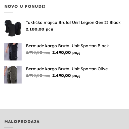
NOVO U PONUDI!
Taktička majica Brutal Unit Legion Gen II Black
2.100,00
рсд
Bermude kargo Brutal Unit Spartan Black
Originalna
Trenutna
3.990,00
рсд
2.490,00
рсд
cena
cena
je
je:
bila:
2.490,00 рсд.
Bermude kargo Brutal Unit Spartan Olive
3.990,00 рсд.
Originalna
Trenutna
3.990,00
рсд
2.490,00
рсд
cena
cena
je
je:
bila:
2.490,00 рсд.
3.990,00 рсд.
MALOPRODAJA