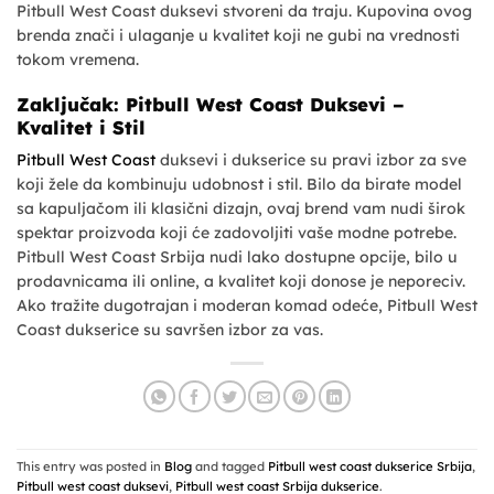
Pitbull West Coast duksevi stvoreni da traju. Kupovina ovog
brenda znači i ulaganje u kvalitet koji ne gubi na vrednosti
tokom vremena.
Zaključak: Pitbull West Coast Duksevi –
Kvalitet i Stil
Pitbull West Coast
duksevi i dukserice su pravi izbor za sve
koji žele da kombinuju udobnost i stil. Bilo da birate model
sa kapuljačom ili klasični dizajn, ovaj brend vam nudi širok
spektar proizvoda koji će zadovoljiti vaše modne potrebe.
Pitbull West Coast Srbija nudi lako dostupne opcije, bilo u
prodavnicama ili online, a kvalitet koji donose je neporeciv.
Ako tražite dugotrajan i moderan komad odeće, Pitbull West
Coast dukserice su savršen izbor za vas.
This entry was posted in
Blog
and tagged
Pitbull west coast dukserice Srbija
,
Pitbull west coast duksevi
,
Pitbull west coast Srbija dukserice
.