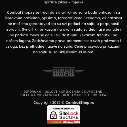
grad
Spitfire jakne – fajerke
organski
pamuk
i
vrhunska
CombatShop.rs se trudi da svi artikli na sajtu budu prikazani sa
udobnost
ispravnim nazivima, opisima, fotografijama i cenama, ali nažalost
ne možemo garantovati da su svi podaci na sajtu u potpunosti
ispravni. Svi artikli prikazani na ovom sajtu su deo naše ponude i
ne podrazumeva se da su svi dostupni u svakom trenutku na
našem lageru. Zadržavamo pravo promene cena svih proizvoda i
usluga, bez prethodne najave na sajtu. Cene proizvoda prikazanih
na sajtu su sa uključenim PDV-om.
ISPORUKA
USLOVI KORIŠĆENJA I KUPOVINE
POLITIKA PRIVATNOSTI
REKLAMACIJE I POVRAĆAJ
Copyright 2026 ©
CombatShop.rs