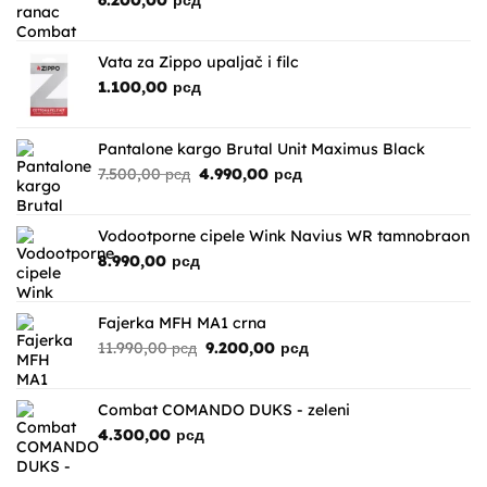
6.200,00
рсд
Vata za Zippo upaljač i filc
1.100,00
рсд
Pantalone kargo Brutal Unit Maximus Black
Originalna
Trenutna
7.500,00
рсд
4.990,00
рсд
cena
cena
je
je:
bila:
4.990,00 рсд.
Vodootporne cipele Wink Navius WR tamnobraon
7.500,00 рсд.
8.990,00
рсд
Fajerka MFH MA1 crna
Originalna
Trenutna
11.990,00
рсд
9.200,00
рсд
cena
cena
je
je:
bila:
9.200,00 рсд.
Combat COMANDO DUKS - zeleni
11.990,00 рсд.
4.300,00
рсд