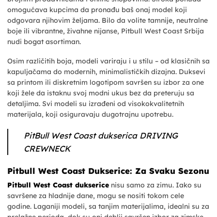
omogućava kupcima da pronađu baš onaj model koji
odgovara njihovim željama. Bilo da volite tamnije, neutralne
boje ili vibrantne, živahne nijanse, Pitbull West Coast Srbija
nudi bogat asortiman.
Osim različitih boja, modeli variraju i u stilu – od klasičnih sa
kapuljačama do modernih, minimalističkih dizajna. Duksevi
sa printom ili diskretnim logotipom savršen su izbor za one
koji žele da istaknu svoj modni ukus bez da preteruju sa
detaljima. Svi modeli su izrađeni od visokokvalitetnih
materijala, koji osiguravaju dugotrajnu upotrebu.
PitBull West Coast dukserica DRIVING
CREWNECK
Pitbull West Coast Dukserice: Za Svaku Sezonu
Pitbull West Coast dukserice
nisu samo za zimu. Iako su
savršene za hladnije dane, mogu se nositi tokom cele
godine. Laganiji modeli, sa tanjim materijalima, idealni su za