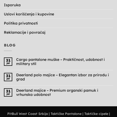
Isporuka
Uslovi korišćenja i kupovine
Politika privatnosti
Reklamacije i povraćaj
BLOG
Cargo pantalone muške – Praktičnost, udobnost i
31
jul
military stil
Nema
komentara
na
Deerland polo majice – Elegantan izbor za prirodu i
31
Cargo
jul
grad
pantalone
muške
Nema
–
komentara
Praktičnost,
na
Deerland majice – Premium organski pamuk i
31
udobnost
Deerland
jul
vrhunska udobnost
i
polo
military
majice
Nema
stil
–
komentara
Elegantan
na
izbor
Deerland
za
majice
prirodu
PitBull West Coast Srbija
|
Taktičke Pantalone
|
Taktičke cipele
|
–
i
Premium