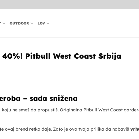
T
OUTDOOR
LOV
 40%! Pitbull West Coast Srbija
deroba – sada snižena
da koju ne smeš da propustiš. Originalna Pitbull West Coast gard
e ovaj brend retko daje. Zato je ovo tvoja prilika da nabaviš
vrh