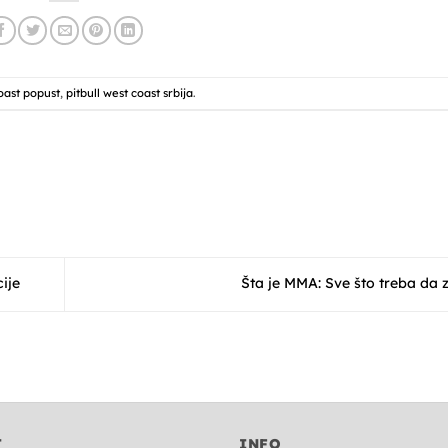
oast popust
,
pitbull west coast srbija
.
ije
Šta je MMA: Sve što treba da 
T
INFO