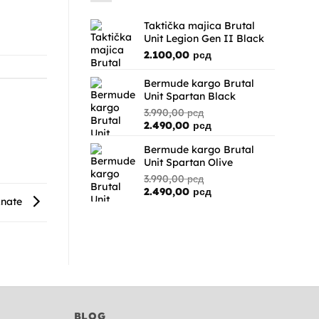
Taktička majica Brutal
Unit Legion Gen II Black
2.100,00
рсд
Bermude kargo Brutal
Unit Spartan Black
3.990,00
рсд
Originalna
Trenutna
2.490,00
рсд
cena
cena
Bermude kargo Brutal
je
je:
Unit Spartan Olive
bila:
2.490,00 рсд.
3.990,00 рсд.
3.990,00
рсд
Originalna
Trenutna
2.490,00
рсд
znate
cena
cena
je
je:
bila:
2.490,00 рсд.
3.990,00 рсд.
BLOG