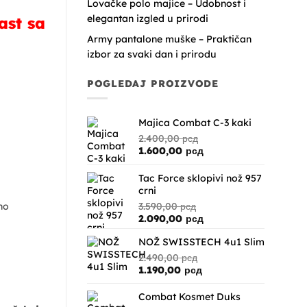
Lovačke polo majice – Udobnost i
elegantan izgled u prirodi
ast sa
Army pantalone muške – Praktičan
izbor za svaki dan i prirodu
POGLEDAJ PROIZVODE
Majica Combat C-3 kaki
2.400,00
рсд
Originalna
Trenutna
1.600,00
рсд
cena
cena
je
je:
Tac Force sklopivi nož 957
bila:
1.600,00 рсд.
crni
2.400,00 рсд.
3.590,00
рсд
no
Originalna
Trenutna
2.090,00
рсд
cena
cena
NOŽ SWISSTECH 4u1 Slim
je
je:
bila:
2.090,00 рсд.
2.490,00
рсд
3.590,00 рсд.
Originalna
Trenutna
1.190,00
рсд
cena
cena
je
je:
Combat Kosmet Duks
bila:
1.190,00 рсд.