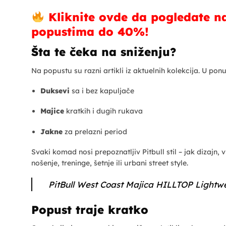
Kliknite ovde da pogledate n
popustima do 40%!
Šta te čeka na sniženju?
Na popustu su razni artikli iz aktuelnih kolekcija. U ponu
Duksevi
sa i bez kapuljače
Majice
kratkih i dugih rukava
Jakne
za prelazni period
Svaki komad nosi prepoznatljiv Pitbull stil – jak dizajn
nošenje, treninge, šetnje ili urbani street style.
PitBull West Coast Majica HILLTOP Lightw
Popust traje kratko