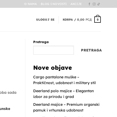
O NAMA
BLOG I NOVOSTI
AKCIJE
ULOGUJ SE
KORPA /
0,00
РСД
0
Pretraga
PRETRAGA
Nove objave
Cargo pantalone muške –
Praktičnost, udobnost i military stil
Deerland polo majice – Elegantan
eroba sada
izbor za prirodu i grad
Deerland majice – Premium organski
unske
pamuk i vrhunska udobnost