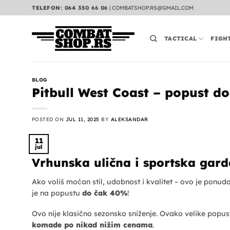
Preskoči
TELEFON: 064 350 66 06
|
COMBATSHOP.RS@GMAIL.COM
na
sadržaj
TACTICAL
FIGH
BLOG
Pitbull West Coast – popust do
POSTED ON
JUL 11, 2025
BY
ALEKSANDAR
11
jul
Vrhunska ulična i sportska gar
Ako voliš moćan stil, udobnost i kvalitet – ovo je ponu
je na popustu
do čak 40%
!
Ovo nije klasično sezonsko sniženje. Ovako velike popust
komade po nikad nižim cenama
.