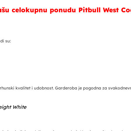
ašu celokupnu ponudu Pitbull West Co
di su:
, vrhunski kvalitet i udobnost. Garderoba je pogodna za svakodnev
eight White