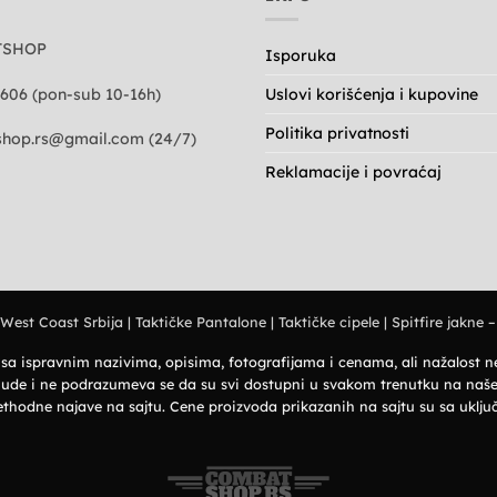
TSHOP
Isporuka
606 (pon-sub 10-16h)
Uslovi korišćenja i kupovine
Politika privatnosti
hop.rs@gmail.com
(24/7)
Reklamacije i povraćaj
 West Coast Srbija
|
Taktičke Pantalone
|
Taktičke cipele
|
Spitfire jakne –
i sa ispravnim nazivima, opisima, fotografijama i cenama, ali nažalost
 ponude i ne podrazumeva se da su svi dostupni u svakom trenutku na na
ethodne najave na sajtu. Cene proizvoda prikazanih na sajtu su sa ukl