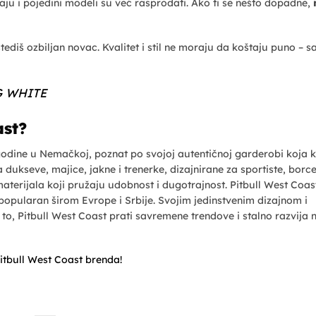
aju i pojedini modeli su već rasprodati. Ako ti se nešto dopadne,
diš ozbiljan novac. Kvalitet i stil ne moraju da koštaju puno – s
OG WHITE
ast?
godine u Nemačkoj, poznat po svojoj autentičnoj garderobi koja 
a dukseve, majice, jakne i trenerke, dizajnirane za sportiste, borce
 materijala koji pružaju udobnost i dugotrajnost. Pitbull West Coas
popularan širom Evrope i Srbije. Svojim jedinstvenim dizajnom i
to, Pitbull West Coast prati savremene trendove i stalno razvija 
Pitbull West Coast brenda!