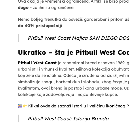
Ova akcija je vremenski ograničena. Artikli se brzo prod
dugo
– zalihe su ograničene.
Nema boljeg trenutka da osvežiš garderober i pritom ušte
do 40% pristupačniji
.
PitBull West Coast Majica SAN DIEGO D
Ukratko – šta je Pitbull West Co
Pitbull West Coast
je renomirani brend osnovan 1989. 
urbani stil i vrhunski kvalitet. Njihova kolekcija obuhvat
koji žele da se istaknu. Odeća je izrađena od izdržljivih
simbolizuje snagu, borbeni duh i slobodu, zbog čega je 
kvalitetom, ovaj brend je postao ikona urbane mode. Uz 
kolekcije koje zadovoljavaju i najzahtevnije kupce.
Klikni ovde da saznaš istoriju i veličinu ikoničnog 
Pitbull West Coast: Istorija Brenda