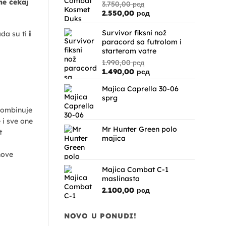
ne čekaj
3.750,00
рсд
2.490,00 рсд.
Originalna
Trenutna
2.550,00
рсд
cena
cena
je
je:
Survivor fiksni nož
ada su ti
i
bila:
2.550,00 рсд.
paracord sa futrolom i
3.750,00 рсд.
starterom vatre
1.990,00
рсд
Originalna
Trenutna
1.490,00
рсд
cena
cena
Majica Caprella 30-06
je
je:
sprg
bila:
1.490,00 рсд.
1.990,00 рсд.
kombinuje
 i sve one
Mr Hunter Green polo
t
majica
nove
Majica Combat C-1
maslinasta
2.100,00
рсд
NOVO U PONUDI!