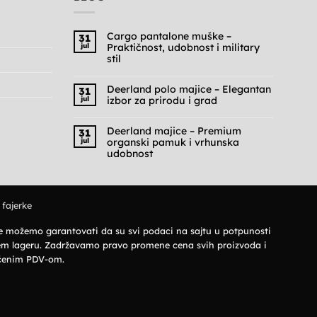
Cargo pantalone muške –
31
jul
Praktičnost, udobnost i military
stil
Nema
komentara
na
Deerland polo majice – Elegantan
31
Cargo
jul
izbor za prirodu i grad
pantalone
muške
Nema
–
komentara
Praktičnost,
na
Deerland majice – Premium
31
udobnost
Deerland
jul
organski pamuk i vrhunska
i
polo
military
majice
udobnost
stil
–
Nema
Elegantan
komentara
izbor
na
za
Deerland
prirodu
majice
i
 fajerke
–
grad
Premium
organski
pamuk
 ne možemo garantovati da su svi podaci na sajtu u potpunosti
i
vrhunska
šem lageru. Zadržavamo pravo promene cena svih proizvoda i
udobnost
jučenim PDV-om.