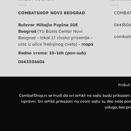
COMBATSHOP NOVI BEOGRAD
COMBA
Bulevar Mihajla Pupina 10E
0643506
Beograd
(YU Biznis Centar Novi
combats
Beograd – lokal 17 visoko prizemlje –
ulaz iz ulice Trešnjinog cveta) –
mapa
Radno vreme: 10-16h (pon-sub)
0643506606
PitBull
CombatShop.rs se trudi da svi artikli na sajtu budu prikazan
ispravni. Svi artikli prikazani na ovom sajtu su deo naše
usluga, bez pr