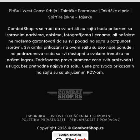
na
izbor
Deerland
za
majice
prirodu
PitBull West Coast Srbija
|
Taktičke Pantalone
|
Taktičke cipele
|
–
i
Premium
grad
Spitfire jakne – fajerke
organski
pamuk
i
vrhunska
CombatShop.rs se trudi da svi artikli na sajtu budu prikazani sa
udobnost
ispravnim nazivima, opisima, fotografijama i cenama, ali nažalost
ne možemo garantovati da su svi podaci na sajtu u potpunosti
ispravni. Svi artikli prikazani na ovom sajtu su deo naše ponude i
ne podrazumeva se da su svi dostupni u svakom trenutku na
našem lageru. Zadržavamo pravo promene cena svih proizvoda i
usluga, bez prethodne najave na sajtu. Cene proizvoda prikazanih
na sajtu su sa uključenim PDV-om.
ISPORUKA
USLOVI KORIŠĆENJA I KUPOVINE
POLITIKA PRIVATNOSTI
REKLAMACIJE I POVRAĆAJ
Copyright 2026 ©
CombatShop.rs