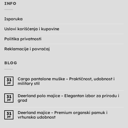
INFO
Isporuka
Uslovi korišćenja i kupovine
Politika privatnosti
Reklamacije i povraćaj
BLOG
Cargo pantalone muške – Praktičnost, udobnost i
31
jul
military stil
Nema
komentara
na
Deerland polo majice – Elegantan izbor za prirodu i
31
Cargo
jul
grad
pantalone
muške
Nema
–
komentara
Praktičnost,
na
Deerland majice – Premium organski pamuk i
31
udobnost
Deerland
jul
vrhunska udobnost
i
polo
military
majice
Nema
stil
–
komentara
Elegantan