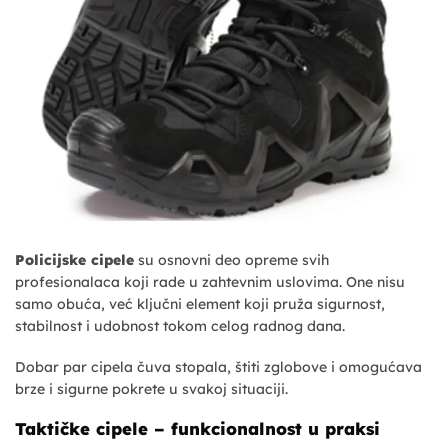
Policijske cipele
su osnovni deo opreme svih
profesionalaca koji rade u zahtevnim uslovima. One nisu
samo obuća, već ključni element koji pruža sigurnost,
stabilnost i udobnost tokom celog radnog dana.
Dobar par cipela čuva stopala, štiti zglobove i omogućava
brze i sigurne pokrete u svakoj situaciji.
Taktičke cipele – funkcionalnost u praksi