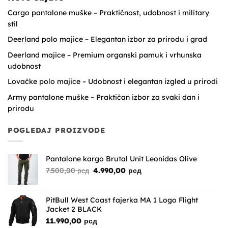
Cargo pantalone muške – Praktičnost, udobnost i military
stil
Deerland polo majice – Elegantan izbor za prirodu i grad
Deerland majice – Premium organski pamuk i vrhunska
udobnost
Lovačke polo majice – Udobnost i elegantan izgled u prirodi
Army pantalone muške – Praktičan izbor za svaki dan i
prirodu
POGLEDAJ PROIZVODE
Pantalone kargo Brutal Unit Leonidas Olive
Originalna
Trenutna
7.500,00
рсд
4.990,00
рсд
cena
cena
je
je:
bila:
4.990,00 рсд.
PitBull West Coast fajerka MA 1 Logo Flight
7.500,00 рсд.
Jacket 2 BLACK
11.990,00
рсд