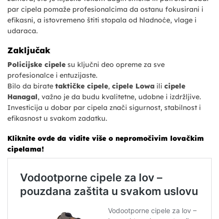
par cipela pomaže profesionalcima da ostanu fokusirani i
efikasni, a istovremeno štiti stopala od hladnoće, vlage i
udaraca.
Zaključak
Policijske cipele
su ključni deo opreme za sve
profesionalce i entuzijaste.
Bilo da birate
taktičke cipele
,
cipele Lowa
ili
cipele
Hanagal
, važno je da budu kvalitetne, udobne i izdržljive.
Investicija u dobar par cipela znači sigurnost, stabilnost i
efikasnost u svakom zadatku.
Kliknite ovde da vidite više o nepromočivim lovačkim
cipelama!