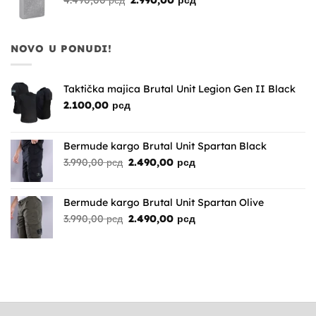
4.490,00
рсд
2.990,00
рсд
cena
cena
je
je:
bila:
2.990,00 рсд.
NOVO U PONUDI!
4.490,00 рсд.
Taktička majica Brutal Unit Legion Gen II Black
2.100,00
рсд
Bermude kargo Brutal Unit Spartan Black
Originalna
Trenutna
3.990,00
рсд
2.490,00
рсд
cena
cena
je
je:
bila:
2.490,00 рсд.
Bermude kargo Brutal Unit Spartan Olive
3.990,00 рсд.
Originalna
Trenutna
3.990,00
рсд
2.490,00
рсд
cena
cena
je
je:
bila:
2.490,00 рсд.
3.990,00 рсд.