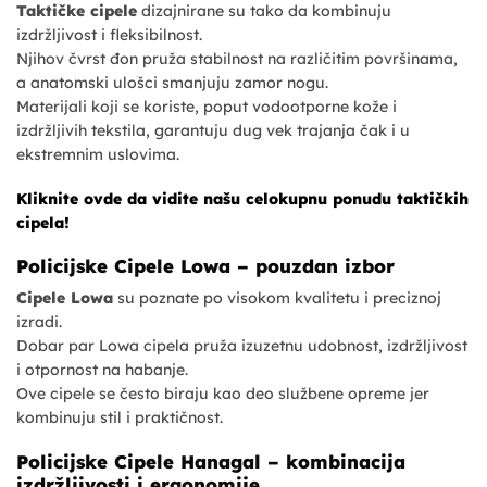
Taktičke cipele
dizajnirane su tako da kombinuju
izdržljivost i fleksibilnost.
Njihov čvrst đon pruža stabilnost na različitim površinama,
a anatomski ulošci smanjuju zamor nogu.
Materijali koji se koriste, poput vodootporne kože i
izdržljivih tekstila, garantuju dug vek trajanja čak i u
ekstremnim uslovima.
Kliknite ovde da vidite našu celokupnu ponudu taktičkih
cipela!
Policijske Cipele Lowa – pouzdan izbor
Cipele Lowa
su poznate po visokom kvalitetu i preciznoj
izradi.
Dobar par Lowa cipela pruža izuzetnu udobnost, izdržljivost
i otpornost na habanje.
Ove cipele se često biraju kao deo službene opreme jer
kombinuju stil i praktičnost.
Policijske Cipele Hanagal – kombinacija
izdržljivosti i ergonomije