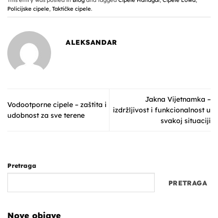
This entry was posted in
Blog
and tagged
Cipele Hanagal
,
Cipele Lowa
,
Policijske cipele
,
Taktičke cipele
.
ALEKSANDAR
Jakna Vijetnamka –
Vodootporne cipele – zaštita i
izdržljivost i funkcionalnost u
udobnost za sve terene
svakoj situaciji
Pretraga
PRETRAGA
Nove objave