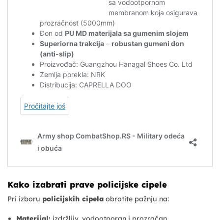
Kako izabrati prave policijske cipele
Pri izboru
policijskih cipela
obratite pažnju na:
Materijal:
izdržljiv, vodootporan i prozračan