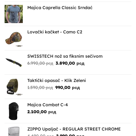
Majica Caprella Classic Srndać
Lovački kačket - Camo C2
SWISSTECH nož sa fiksnim sečivom
Originalna
Trenutna
6.990,00
рсд
3.890,00
рсд
cena
cena
je
je:
bila:
3.890,00 рсд.
Taktički opasač - Klik Zeleni
6.990,00 рсд.
Originalna
Trenutna
1.590,00
рсд
990,00
рсд
cena
cena
je
je:
bila:
990,00 рсд.
Majica Combat C-4
1.590,00 рсд.
2.100,00
рсд
ZIPPO Upaljač - REGULAR STREET CHROME
Originalna
Trenutna