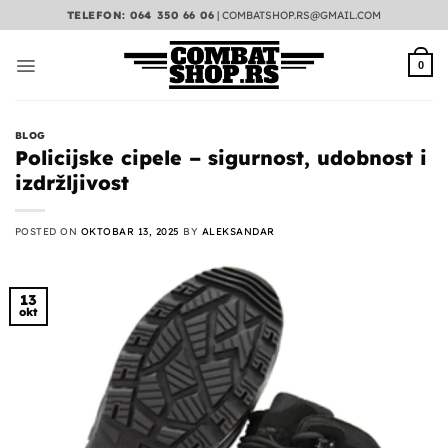
Preskoči
TELEFON: 064 350 66 06
|
COMBATSHOP.RS@GMAIL.COM
na
sadržaj
0
BLOG
Policijske cipele – sigurnost, udobnost i
izdržljivost
POSTED ON
OKTOBAR 13, 2025
BY
ALEKSANDAR
13
okt