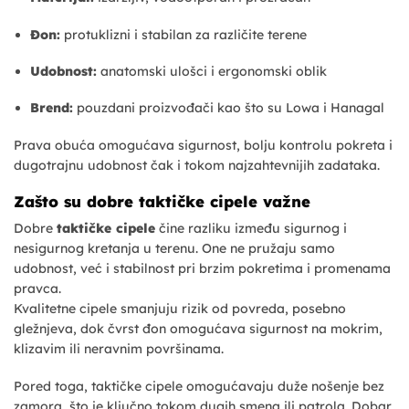
Đon:
protuklizni i stabilan za različite terene
Udobnost:
anatomski ulošci i ergonomski oblik
Brend:
pouzdani proizvođači kao što su Lowa i Hanagal
Prava obuća omogućava sigurnost, bolju kontrolu pokreta i
dugotrajnu udobnost čak i tokom najzahtevnijih zadataka.
Zašto su dobre taktičke cipele važne
Dobre
taktičke cipele
čine razliku između sigurnog i
nesigurnog kretanja u terenu. One ne pružaju samo
udobnost, već i stabilnost pri brzim pokretima i promenama
pravca.
Kvalitetne cipele smanjuju rizik od povreda, posebno
gležnjeva, dok čvrst đon omogućava sigurnost na mokrim,
klizavim ili neravnim površinama.
Pored toga, taktičke cipele omogućavaju duže nošenje bez
zamora, što je ključno tokom dugih smena ili patrola. Dobar