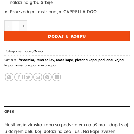
nalazi na grbu Srbije
Proizvodnja i distribucija: CAPRELLA DOO
Combat Tactical zimska kapa - maslinasta količina
DODAJ U KORPU
Kategorije:
Kape
,
Odeća
Oznake:
fantomka
,
kapa za lov
,
moto kapa
,
pletena kapa
,
podkapa
,
vojna
kapa
,
vunena kapa
,
zimka kapa
OPIS
Maslinasta zimska kapa sa podvrtajem na ušima – dupli sloj
u donjem delu koji dolazi na čeo i uši. Na kapi izvezen