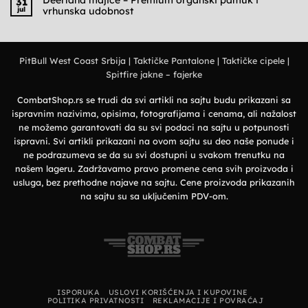
31
udobnost
Deerland
jul
vrhunska udobnost
i
polo
military
majice
Nema
stil
–
komentara
Elegantan
na
izbor
Deerland
za
majice
prirodu
PitBull West Coast Srbija
|
Taktičke Pantalone
|
Taktičke cipele
|
–
i
Premium
grad
Spitfire jakne – fajerke
organski
pamuk
i
vrhunska
CombatShop.rs se trudi da svi artikli na sajtu budu prikazani sa
udobnost
ispravnim nazivima, opisima, fotografijama i cenama, ali nažalost
ne možemo garantovati da su svi podaci na sajtu u potpunosti
ispravni. Svi artikli prikazani na ovom sajtu su deo naše ponude i
ne podrazumeva se da su svi dostupni u svakom trenutku na
našem lageru. Zadržavamo pravo promene cena svih proizvoda i
usluga, bez prethodne najave na sajtu. Cene proizvoda prikazanih
na sajtu su sa uključenim PDV-om.
ISPORUKA
USLOVI KORIŠĆENJA I KUPOVINE
POLITIKA PRIVATNOSTI
REKLAMACIJE I POVRAĆAJ