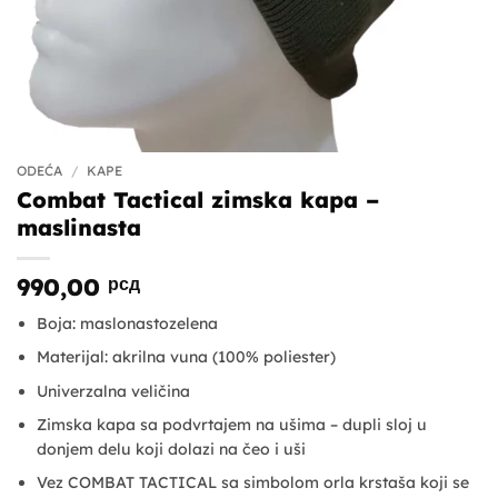
ODEĆA
/
KAPE
Combat Tactical zimska kapa –
maslinasta
990,00
рсд
Boja: maslonastozelena
Materijal: akrilna vuna (100% poliester)
Univerzalna veličina
Zimska kapa sa podvrtajem na ušima – dupli sloj u
donjem delu koji dolazi na čeo i uši
Vez COMBAT TACTICAL sa simbolom orla krstaša koji se