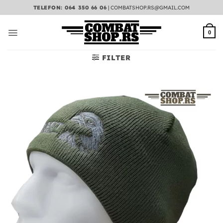
Preskoči
TELEFON: 064 350 66 06
|
COMBATSHOP.RS@GMAIL.COM
na
sadržaj
0
FILTER