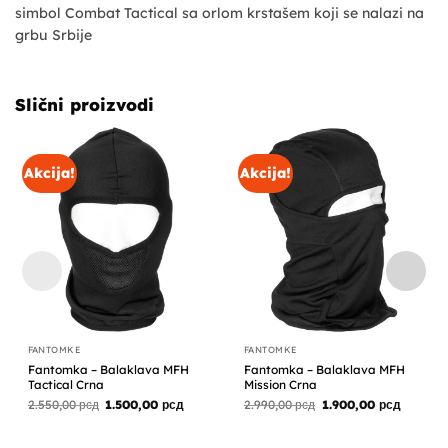
simbol Combat Tactical sa orlom krstašem koji se nalazi na
grbu Srbije
Slični proizvodi
Akcija!
Akcija!
FANTOMKE
FANTOMKE
Fantomka – Balaklava MFH
Fantomka – Balaklava MFH
Tactical Crna
Mission Crna
Originalna
Trenutna
Originalna
Trenutn
2.550,00
рсд
1.500,00
рсд
2.990,00
рсд
1.900,00
рсд
cena
cena
cena
cena
je
je:
je
je:
bila:
1.500,00 рсд.
bila:
1.900,00
2.550,00 рсд.
2.990,00 рсд.