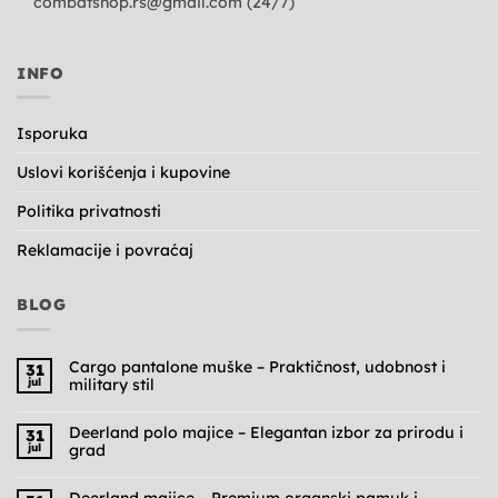
combatshop.rs@gmail.com
(24/7)
INFO
Isporuka
Uslovi korišćenja i kupovine
Politika privatnosti
Reklamacije i povraćaj
BLOG
Cargo pantalone muške – Praktičnost, udobnost i
31
jul
military stil
Nema
komentara
na
Deerland polo majice – Elegantan izbor za prirodu i
31
Cargo
jul
grad
pantalone
muške
Nema
–
komentara
Praktičnost,
na
Deerland majice – Premium organski pamuk i