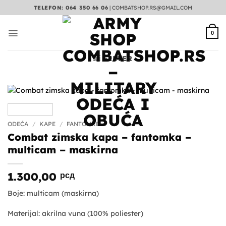
Preskoči
TELEFON: 064 350 66 06
|
COMBATSHOP.RS@GMAIL.COM
na
sadržaj
0
FILTER
ODEĆA
/
KAPE
/
FANTOMKE
Combat zimska kapa – fantomka –
multicam – maskirna
1.300,00
рсд
Boje: multicam (maskirna)
Materijal: akrilna vuna (100% poliester)