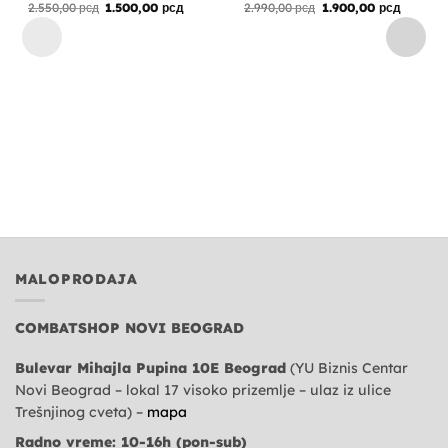
Originalna
Trenutna
Originalna
Trenutn
2.550,00
рсд
1.500,00
рсд
2.990,00
рсд
1.900,00
рсд
cena
cena
cena
cena
je
je:
je
je:
bila:
1.500,00 рсд.
bila:
1.900,00
2.550,00 рсд.
2.990,00 рсд.
MALOPRODAJA
COMBATSHOP NOVI BEOGRAD
Bulevar Mihajla Pupina 10E Beograd
(YU Biznis Centar
Novi Beograd – lokal 17 visoko prizemlje – ulaz iz ulice
Trešnjinog cveta) –
mapa
Radno vreme: 10-16h (pon-sub)