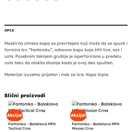
OPIS
Maskirna zimska kapa sa prevrtajem koji može da se spusti i
formira tzv. “fantomku”, odnosno kapu koja štiti lice, nos i
usta. Posebnim taknjem grublje je isperforirana u predelu
usta tako da olakša disanje kada je ovaj deo spušten.
Materijal izuzetno prijatan i mek za lice. Kapa topla.
Slični proizvodi
Akcija!
Akcija!
FANTOMKE
FANTOMKE
Fantomka – Balaklava MFH
Fantomka – Balaklava MFH
Tactical Crna
Mission Crna