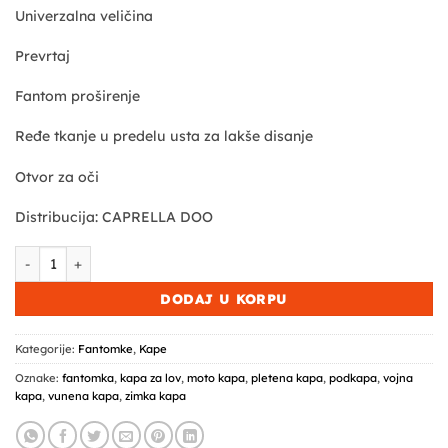
Univerzalna veličina
Prevrtaj
Fantom proširenje
Ređe tkanje u predelu usta za lakše disanje
Otvor za oči
Distribucija: CAPRELLA DOO
Combat zimska kapa - fantomka - multicam - maskirna količina
DODAJ U KORPU
Kategorije:
Fantomke
,
Kape
Oznake:
fantomka
,
kapa za lov
,
moto kapa
,
pletena kapa
,
podkapa
,
vojna
kapa
,
vunena kapa
,
zimka kapa