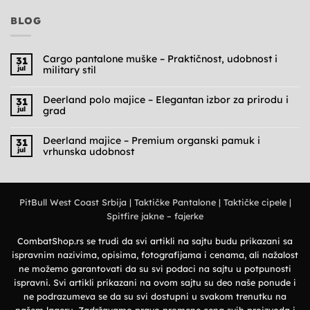
BLOG
Cargo pantalone muške – Praktičnost, udobnost i
31
jul
military stil
Nema
komentara
na
Deerland polo majice – Elegantan izbor za prirodu i
31
Cargo
jul
grad
pantalone
muške
Nema
–
komentara
Praktičnost,
na
Deerland majice – Premium organski pamuk i
31
udobnost
Deerland
jul
vrhunska udobnost
i
polo
military
majice
Nema
stil
–
komentara
Elegantan
na
izbor
Deerland
za
majice
prirodu
PitBull West Coast Srbija
|
Taktičke Pantalone
|
Taktičke cipele
|
–
i
Premium
grad
Spitfire jakne – fajerke
organski
pamuk
i
vrhunska
CombatShop.rs se trudi da svi artikli na sajtu budu prikazani sa
udobnost
ispravnim nazivima, opisima, fotografijama i cenama, ali nažalost
ne možemo garantovati da su svi podaci na sajtu u potpunosti
ispravni. Svi artikli prikazani na ovom sajtu su deo naše ponude i
ne podrazumeva se da su svi dostupni u svakom trenutku na