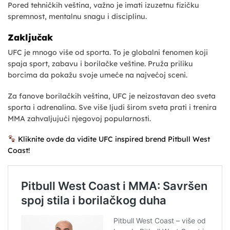
Pored tehničkih veština, važno je imati izuzetnu fizičku
spremnost, mentalnu snagu i disciplinu.
Zaključak
UFC je mnogo više od sporta. To je globalni fenomen koji
spaja sport, zabavu i borilačke veštine. Pruža priliku
borcima da pokažu svoje umeće na najvećoj sceni.
Za fanove borilačkih veština, UFC je neizostavan deo sveta
sporta i adrenalina. Sve više ljudi širom sveta prati i trenira
MMA zahvaljujući njegovoj popularnosti.
Kliknite ovde da vidite UFC inspired brend Pitbull West
Coast!