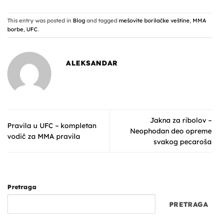
This entry was posted in
Blog
and tagged
mešovite borilačke veštine
,
MMA
borbe
,
UFC
.
ALEKSANDAR
Jakna za ribolov –
Pravila u UFC – kompletan
Neophodan deo opreme
vodič za MMA pravila
svakog pecaroša
Pretraga
PRETRAGA