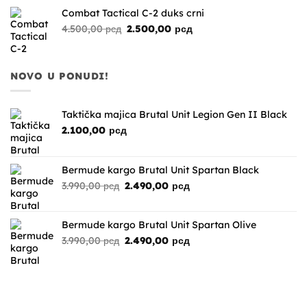
bila:
3.290,00 рсд.
Combat Tactical C-2 duks crni
4.490,00 рсд.
Originalna
Trenutna
4.500,00
рсд
2.500,00
рсд
cena
cena
je
je:
bila:
2.500,00 рсд.
NOVO U PONUDI!
4.500,00 рсд.
Taktička majica Brutal Unit Legion Gen II Black
2.100,00
рсд
Bermude kargo Brutal Unit Spartan Black
Originalna
Trenutna
3.990,00
рсд
2.490,00
рсд
cena
cena
je
je:
bila:
2.490,00 рсд.
Bermude kargo Brutal Unit Spartan Olive
3.990,00 рсд.
Originalna
Trenutna
3.990,00
рсд
2.490,00
рсд
cena
cena
je
je:
bila:
2.490,00 рсд.
3.990,00 рсд.