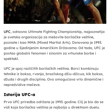
UFC
, odnosno Ultimate Fighting Championship, najpoznatija
je svetska organizacija za mešovite borilačke veštine,
poznate i kao MMA (Mixed Martial Arts). Osnovana je 1993.
godine u Sjedinjenim Američkim Državama. Od tada, UFC je
postao globalni fenomen i sinonim za vrhunske borbe i
spektakl.
UFC je spoj različitih borilačkih veština. Borci kombinuju
tehnike iz boksa, rvanja, brazilskog džiu-džicua, kik boksa,
džuda i drugih disciplina. Ovo omogućava vrlo dinamične i
nepredvidive mečeve.
Istorija UFC-a
Prva UFC priredba održana je 1993. godine. Cilj je bio da se
vidi koja borilačka veština je najbolja u direktnom duelu.