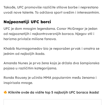
Takođe, UFC promoviše različite stilove borbe i neprestano
uvodi nove talente. To održava sport svežim i interesantnim.
Najpoznatiji UFC borci
UFC je dom mnogim legendama. Conor McGregor je jedan
od najpoznatijih i najkontroverznijih boraca. Njegov stil i
harizma privlače milione fanova.
Khabib Nurmagomedov bio je neporažen prvak i smatra se
jednim od najboljih ikada.
Amanda Nunes je prva žena koja je držala dva šampionska
pojasa u različitim kategorijama.
Ronda Rousey je učinila MMA popularnim među ženama i
inspirisala mnoge.
Kliknite ovde da vidite top 5 najboljih UFC boraca ikada!