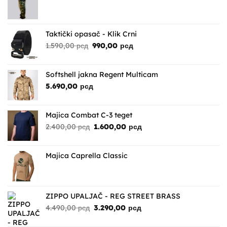
Taktički opasač - Klik Crni
Originalna
Trenutna
1.590,00
рсд
990,00
рсд
cena
cena
je
je:
bila:
990,00 рсд.
Softshell jakna Regent Multicam
1.590,00 рсд.
5.690,00
рсд
Majica Combat C-3 teget
Originalna
Trenutna
2.400,00
рсд
1.600,00
рсд
cena
cena
je
je:
bila:
1.600,00 рсд.
Majica Caprella Classic
2.400,00 рсд.
ZIPPO UPALJAČ - REG STREET BRASS
Originalna
Trenutna
4.490,00
рсд
3.290,00
рсд
cena
cena
je
je: