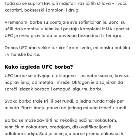
Tada su se suprotstavljali majstori različitih stilova – rvači,
karatisti, bokserski šampioni i drugi.
Vremenom, borbe su postajale sve sofisticiranije. Borci su
učili da kombinuju tehnike i postaju kompletni MMA sportisti.
UFC je uveo pravila da bi povećao bezbednost i fer igru.
Danas UFC ima velike turnire širom sveta, milionsku publiku
i vrhunske borce.
Kako izgleda UFC borba?
UFC borbe se odvijaju u oktagonu – osmoboksačnoj kavezu
napravljenoj od metala i mreže. Oktagon je dizajniran da
spreči izlazak boraca i omogući sigurnu borbu.
Svaka borba traje tri ili pet rundi, a jedna runda traje pet
minuta. Borci imaju pauzu od jednog minuta između rundi.
Borba se može završiti na nekoliko načina: nokautom,
tehničkim nokautom, predajom, diskvalifikacijom ili
odlukom sudija. Sudije ocenjuju borce prema efikasnosti