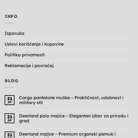
INFO
Isporuka
Uslovi korišćenja i kupovine
Politika privatnosti
Reklamacije i povraćaj
BLOG
Cargo pantalone muške – Praktičnost, udobnost i
31
jul
military stil
Nema
komentara
na
Deerland polo majice – Elegantan izbor za prirodu i
31
Cargo
jul
grad
pantalone
muške
Nema
–
komentara
Praktičnost,
na
Deerland majice – Premium organski pamuk i
31
udobnost
Deerland