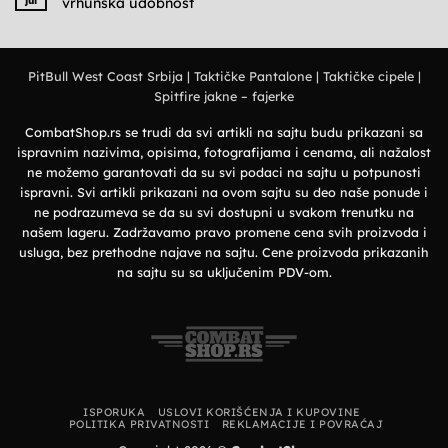
jul
vrhunska udobnost
i
polo
military
majice
Nema
stil
–
komentara
Elegantan
na
izbor
Deerland
za
majice
prirodu
PitBull West Coast Srbija
|
Taktičke Pantalone
|
Taktičke cipele
|
–
i
Premium
grad
Spitfire jakne – fajerke
organski
pamuk
i
vrhunska
CombatShop.rs se trudi da svi artikli na sajtu budu prikazani sa
udobnost
ispravnim nazivima, opisima, fotografijama i cenama, ali nažalost
ne možemo garantovati da su svi podaci na sajtu u potpunosti
ispravni. Svi artikli prikazani na ovom sajtu su deo naše ponude i
ne podrazumeva se da su svi dostupni u svakom trenutku na
našem lageru. Zadržavamo pravo promene cena svih proizvoda i
usluga, bez prethodne najave na sajtu. Cene proizvoda prikazanih
na sajtu su sa uključenim PDV-om.
ISPORUKA
USLOVI KORIŠĆENJA I KUPOVINE
POLITIKA PRIVATNOSTI
REKLAMACIJE I POVRAĆAJ