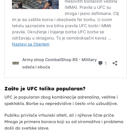
Zašto je UFC toliko popularan?
UFC je popularan zbog kombinacije adrenalina, veštine i
spektakla. Borbe su nepredvidive i često vrlo uzbudljive.
Publiku privlače vrhunski atleti, ali i njihove lične priče.
Mnogo je primera boraca koji su od siromaštva i problema
došli do svetske slave.