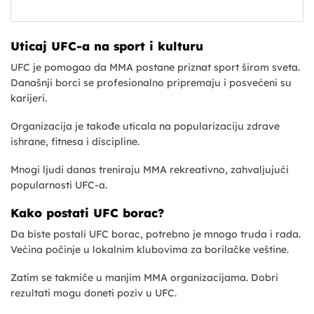
Uticaj UFC-a na sport i kulturu
UFC je pomogao da MMA postane priznat sport širom sveta.
Današnji borci se profesionalno pripremaju i posvećeni su
karijeri.
Organizacija je takođe uticala na popularizaciju zdrave
ishrane, fitnesa i discipline.
Mnogi ljudi danas treniraju MMA rekreativno, zahvaljujući
popularnosti UFC-a.
Kako postati UFC borac?
Da biste postali UFC borac, potrebno je mnogo truda i rada.
Većina počinje u lokalnim klubovima za borilačke veštine.
Zatim se takmiče u manjim MMA organizacijama. Dobri
rezultati mogu doneti poziv u UFC.