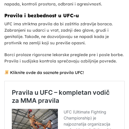
napada, kontroli prostora, odbrani i agresivnosti.
Pravila i bezbednost u UFC-u
UFC ima striktna pravila da bi zaštitio zdravlje boraca.
Zabranjeni su udarci u vrat, zadnji deo glave, grudi i
genitalije. Takođe, ne dozvoljavaju se napadi kada je
protivnik na zemlji koji su previše opasni.
Borci prolaze rigorozne lekarske preglede pre i posle borbe.
Pravila i sudijska kontrola sprečavaju ozbiljnije povrede.
Kliknite ovde da saznate pravila UFC!