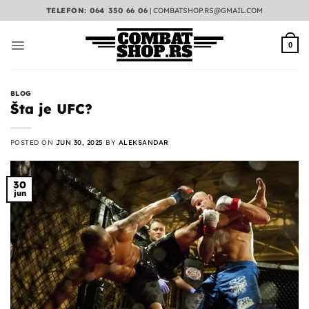
Preskoči
TELEFON: 064 350 66 06
|
COMBATSHOP.RS@GMAIL.COM
na
sadržaj
0
BLOG
Šta je UFC?
POSTED ON
JUN 30, 2025
BY
ALEKSANDAR
30
jun